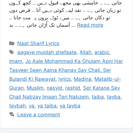
جاتی ہے .. خامشی بھی مجھے قبول نہیں .. کچھ کہوں
تو زبان جاتی ہے .. نقد لینے کوئی نہیں آتا .. قرض دوں
تو دکان جاتی ہے .. میرے ٹوٹے پروں پہ مت جانا ..
آسماں تک اُڑان جاتی ہے .. بد …
Read more
Categories
Naat Sharif Lyrics
Tags
aagaye mujdah shefaate
,
Allah
,
arabic
,
Imam
,
Jo Aale Mohammad Ka Ghulam Apni Har
Tasveer Seen Aaina Khanay Say Chali. Ser
Bulandi Ki Rawayat
,
lyrics
,
Madina
,
Matalib-ul-
Quran
,
Muslim
,
nasyid
,
rashid
,
Ser Katane Sey
Chali Nabzay Imaan Teri Nabzein
,
taiba
,
tayba
,
taybah
,
ya
,
ya taiba
,
ya tayba
Leave a comment