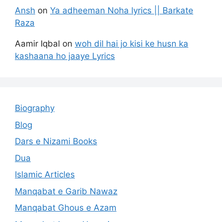
Ansh
on
Ya adheeman Noha lyrics || Barkate
Raza
Aamir Iqbal
on
woh dil hai jo kisi ke husn ka
kashaana ho jaaye Lyrics
Biography
Blog
Dars e Nizami Books
Dua
Islamic Articles
Manqabat e Garib Nawaz
Manqabat Ghous e Azam