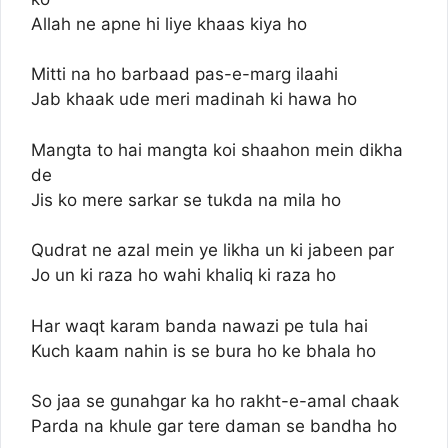
Allah ne apne hi liye khaas kiya ho
Mitti na ho barbaad pas-e-marg ilaahi
Jab khaak ude meri madinah ki hawa ho
Mangta to hai mangta koi shaahon mein dikha
de
Jis ko mere sarkar se tukda na mila ho
Qudrat ne azal mein ye likha un ki jabeen par
Jo un ki raza ho wahi khaliq ki raza ho
Har waqt karam banda nawazi pe tula hai
Kuch kaam nahin is se bura ho ke bhala ho
So jaa se gunahgar ka ho rakht-e-amal chaak
Parda na khule gar tere daman se bandha ho