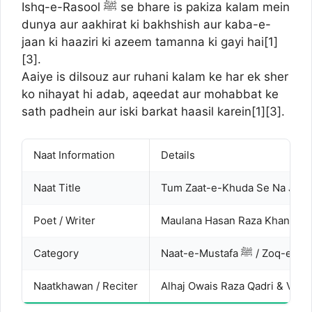
Ishq-e-Rasool ﷺ se bhare is pakiza kalam mein
dunya aur aakhirat ki bakhshish aur kaba-e-
jaan ki haaziri ki azeem tamanna ki gayi hai[
1
]
[
3
].
Aaiye is dilsouz aur ruhani kalam ke har ek sher
ko nihayat hi adab, aqeedat aur mohabbat ke
sath padhein aur iski barkat haasil karein[
1
][
3
].
Naat Information
Details
Naat Title
Tum Zaat-e-Khuda Se Na Juda
Poet / Writer
Maulana Hasan Raza Khan Bare
Category
Naat-e-Mustafa ﷺ / Zoq-e-
Naatkhawan / Reciter
Alhaj Owais Raza Qadri & Vario