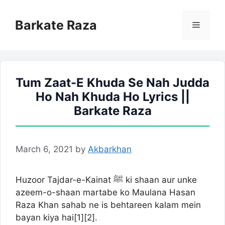
Skip
to
Barkate Raza
Menu
content
Tum Zaat-E Khuda Se Nah Judda
Ho Nah Khuda Ho Lyrics ||
Barkate Raza
March 6, 2021
by
Akbarkhan
Huzoor Tajdar-e-Kainat ﷺ ki shaan aur unke
azeem-o-shaan martabe ko Maulana Hasan
Raza Khan sahab ne is behtareen kalam mein
bayan kiya hai[
1
][
2
].