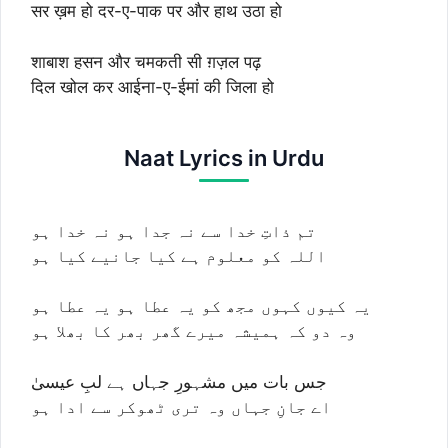
सर ख़म हो दर-ए-पाक पर और हाथ उठा हो
शाबाश हसन और चमकती सी ग़ज़ल पढ़
दिल खोल कर आईना-ए-ईमां की जिला हो
Naat Lyrics in Urdu
تم ذاتِ خدا سے نہ جدا ہو نہ خدا ہو
اللہ کو معلوم ہے کیا جانیے کیا ہو
یہ کیوں کہوں مجھ کو یہ عطا ہو یہ عطا ہو
وہ دو کہ ہمیشہ میرے گھر بھر کا بھلا ہو
جس بات میں مشہورِ جہاں ہے لبِ عیسیٰ
اے جانِ جہاں وہ تری ٹھوکر سے ادا ہو