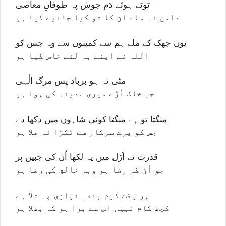
ٹوٹے ہوئے دَم جوش پہ طوفانِ معاصی
دامن نہ ملے ان کا تو کیا جانیے کیا ہو
یوں جھک کے ملے ہم سے کمینوں سے وہ جس کو
اللہ نے اپنے ہی لئے خاص کیا ہو
مٹی نہ ہو برباد پس مرگ الٰہی
جب خاک اُڑے میری مدینہ کی ہوا ہو
منگتا تو ہے منگتا کوئی شاہوں میں دکھا دے
جس کو مِرے سرکار سے ٹکڑا نہ ملا ہو
قدرت نے اَزَل میں یہ لکھا اُن کی جبیں پر
جو اُن کی رضا ہو وہی خالق کی رضا ہو
ہر وقت کرم بندہ نوازی پہ تلا ہے
کچھ کام نہیں اس سے برا ہو کہ بھلا ہو