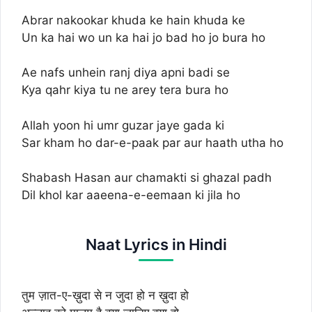
Abrar nakookar khuda ke hain khuda ke
Un ka hai wo un ka hai jo bad ho jo bura ho
Ae nafs unhein ranj diya apni badi se
Kya qahr kiya tu ne arey tera bura ho
Allah yoon hi umr guzar jaye gada ki
Sar kham ho dar-e-paak par aur haath utha ho
Shabash Hasan aur chamakti si ghazal padh
Dil khol kar aaeena-e-eemaan ki jila ho
Naat Lyrics in Hindi
तुम ज़ात-ए-ख़ुदा से न जुदा हो न ख़ुदा हो