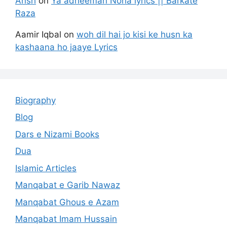
Ansh
on
Ya adheeman Noha lyrics || Barkate
Raza
Aamir Iqbal
on
woh dil hai jo kisi ke husn ka
kashaana ho jaaye Lyrics
Biography
Blog
Dars e Nizami Books
Dua
Islamic Articles
Manqabat e Garib Nawaz
Manqabat Ghous e Azam
Manqabat Imam Hussain