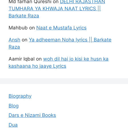
Md farhan Qureshi
on
DELHI RAJASTHAN
TUMHARA YA KHWAJA NAAT LYRICS ||
Barkate Raza
Mahbub
on
Naat e Mustafa Lyrics
Ansh
on
Ya adheeman Noha lyrics || Barkate
Raza
Aamir Iqbal
on
woh dil hai jo kisi ke husn ka
kashaana ho jaaye Lyrics
Biography
Blog
Dars e Nizami Books
Dua