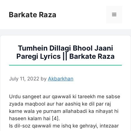
Skip
to
Barkate Raza
Menu
content
Tumhein Dillagi Bhool Jaani
Paregi Lyrics || Barkate Raza
July 11, 2022
by
Akbarkhan
Urdu sangeet aur qawwali ki tareekh me sabse
zyada maqbool aur har aashiq ke dil par raj
karne wala ye purnam allahabadi ka nihayat hi
haseen kalam hai [4].
Is dil-soz qawwali me ishq ke gehrayi, intezaar