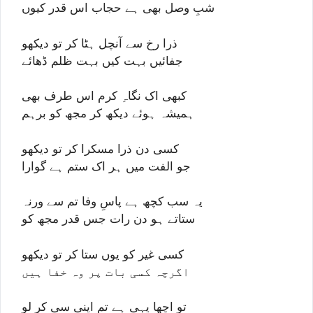
شبِ وصل بھی ہے حجاب اس قدر کیوں
ذرا رخ سے آنچل ہٹا کر تو دیکھو
جفائیں بہت کیں بہت ظلم ڈھائے
کبھی اک نگاہِ کرم اس طرف بھی
ہمیشہ ہوئے دیکھ کر مجھ کو برہم
کسی دن ذرا مسکرا کر تو دیکھو
جو الفت میں ہر اک ستم ہے گوارا
یہ سب کچھ ہے پاسِ وفا تم سے ورنہ
ستاتے ہو دن رات جس قدر مجھ کو
کسی غیر کو یوں ستا کر تو دیکھو
اگرچہ کسی بات پر وہ خفا ہیں
تو اچھا یہی ہے تم اپنی سی کر لو