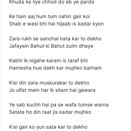
Khuda ke liye chhod do ab ye parda
Ke hain aaj hum tum nahin gair koi
Shab e wasl bhi hai hijaab is kadar kyon
Zara rukh se aanchal hata kar to dekho
Jafayein Bahut ki Bahut zulm dhaye
Kabhi ik nigahe karam is taraf bhi
Hamesha hue dekh kar mujhko barham
Kisi din zara muskurakar to dekho
Jo ulfat mein har ik sitam hai gawara
Ye sab kuchh hai pa se wafa tumse warna
Satate ho din raat jis kadar mujhko
Kisi gair ko yun sata kar to dekho