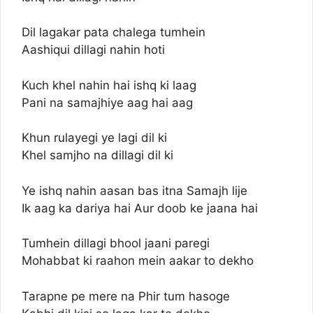
Dil lagakar pata chalega tumhein
Aashiqui dillagi nahin hoti
Kuch khel nahin hai ishq ki laag
Pani na samajhiye aag hai aag
Khun rulayegi ye lagi dil ki
Khel samjho na dillagi dil ki
Ye ishq nahin aasan bas itna Samajh lije
Ik aag ka dariya hai Aur doob ke jaana hai
Tumhein dillagi bhool jaani paregi
Mohabbat ki raahon mein aakar to dekho
Tarapne pe mere na Phir tum hasoge