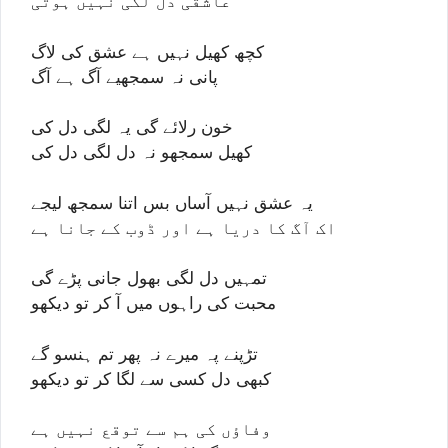
عاشقی دل لگی نہیں ہوتی
کچھ کھیل نہیں ہے عشق کی لاگ
پانی نہ سمجھیے آگ ہے آگ
خون رلائے گی یہ لگی دل کی
کھیل سمجھو نہ دل لگی دل کی
یہ عشق نہیں آساں بس اتنا سمجھ لیجے
اک آگ کا دریا ہے اور ڈوب کے جانا ہے
تمہیں دل لگی بھول جانی پڑے گی
محبت کی راہوں میں آ کر تو دیکھو
تڑپنے پہ میرے نہ پھر تم ہنسو گے
کبھی دل کسی سے لگا کر تو دیکھو
وفاؤں کی ہم سے توقع نہیں ہے