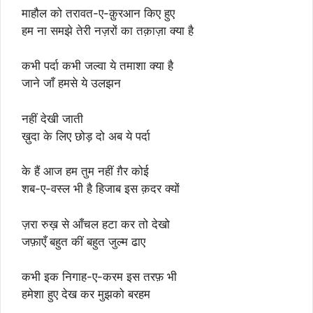
माहौल को तरावत-ए-क़ुरआन किए हुए
हम ना समझे तेरी नज़रों का तक़ाज़ा क्या है
कभी पर्दा कभी जल्वा ये तमाशा क्या है
जाने जाँ हमसे ये उलझन
नहीं देखी जाती
ख़ुदा के लिए छोड़ दो अब ये पर्दा
के हैं आज हम तुम नहीं ग़ैर कोई
शब-ए-वस्ल भी है हिजाब इस क़दर क्यों
ज़रा रुख़ से आँचल हटा कर तो देखो
जफ़ाएँ बहुत कीं बहुत जुल्म ढाए
कभी इक निगाह-ए-करम इस तरफ़ भी
हमेशा हुए देख कर मुझको बरहम