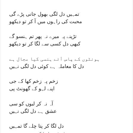
تمہیں دل لگی بھول جانی پڑے گی
محبت کی راہوں میں آ کر تو دیکھو
تڑپنے پہ میرے نہ پھر تم ہنسو گے
کبھی دل کسی سے لگا کر تو دیکھو
ہونٹوں کے پاس آئے ہنسی کیا مجال ہے
دل کا معاملہ ہے کوئی دل لگی نہیں
زخم پہ زخم کھا کے جی
اپنے لہو کے گھونٹ پی
آہ نہ کر لبوں کو سی
عشق ہے دل لگی نہیں
دل لگا کر پتا چلے گا تمہیں