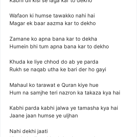
Kabhi dil kisi se laga kar to dekho
Wafaon ki humse tawakko nahi hai
Magar ek baar aazma kar to dekho
Zamane ko apna bana kar to dekha
Humein bhi tum apna bana kar to dekho
Khuda ke liye chhod do ab ye parda
Rukh se naqab utha ke bari der ho gayi
Mahaul ko tarawat e Quran kiye hue
Hum na samjhe teri nazron ka takaza kya hai
Kabhi parda kabhi jalwa ye tamasha kya hai
Jaane jaan humse ye uljhan
Nahi dekhi jaati