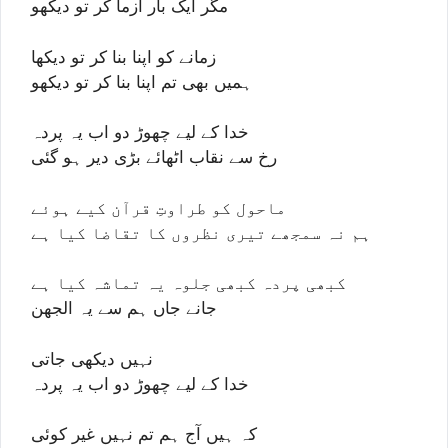
مگر ایک بار آزما کر تو دیکھو
زمانے کو اپنا بنا کر تو دیکھا
ہمیں بھی تم اپنا بنا کر تو دیکھو
خدا کے لیے چھوڑ دو اب یہ پردہ
رخ سے نقاب اٹھائے بڑی دیر ہو گئی
ماحول کو طراوتِ قرآن کیے ہوئے
ہم نہ سمجھے تیری نظروں کا تقاضا کیا ہے
کبھی پردہ کبھی جلوہ یہ تماشہ کیا ہے
جانے جاں ہم سے یہ الجھن
نہیں دیکھی جاتی
خدا کے لیے چھوڑ دو اب یہ پردہ
کہ ہیں آج ہم تم نہیں غیر کوئی