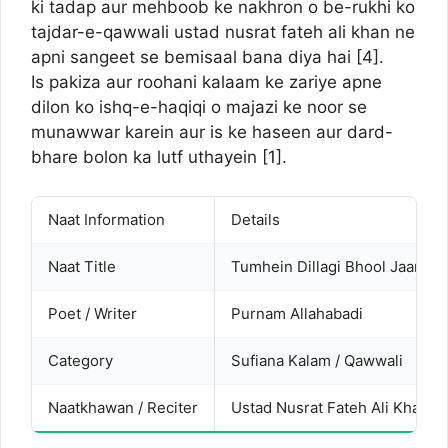
ki tadap aur mehboob ke nakhron o be-rukhi ko
tajdar-e-qawwali ustad nusrat fateh ali khan ne
apni sangeet se bemisaal bana diya hai [4].
Is pakiza aur roohani kalaam ke zariye apne
dilon ko ishq-e-haqiqi o majazi ke noor se
munawwar karein aur is ke haseen aur dard-
bhare bolon ka lutf uthayein [1].
Naat Information
Details
Naat Title
Tumhein Dillagi Bhool Jaani P
Poet / Writer
Purnam Allahabadi
Category
Sufiana Kalam / Qawwali
Naatkhawan / Reciter
Ustad Nusrat Fateh Ali Khan