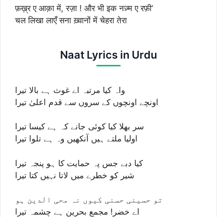
फ़ख़्र ए आक़ा में, रज़ा ! और भी इक नज़्म ए रफ़ी’
चल लिखा लाएँ सना ख़्वानों में चेहरा तेरा
Naat Lyrics in Urdu
واہ کیا مرتبہ اے غوث ہے بالا تیرا
اونچے اونچوں کے سروں سے قدم اعلیٰ تیرا
سر بھلا کیا کوئی جانے کہ ہے کیسا تیرا
اولیا ملتے ہیں آنکھیں وہ ہے تلوا تیرا
کیا دبے جس پہ حمایت کا ہو پنجہ تیرا
شیر کو خطرے میں لاتا نہیں کتا تیرا
تو حسینی حسنی کیوں نہ محی الدین ہو
اے خضر! مجمعِ بحرین ہے چشمہ تیرا