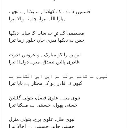
قسمیں دے دے کے کھلاتا ہے، پلاتا ہے تجھے
پیارا اللہ تیرا، چاہنے والا تیرا
مصطفیٰ کے تنِ بے سایہ کا سایہ دیکھا
جس نے دیکھا میری جاں جلوہِ زیبا تیرا
ابنِ زہرا کو مبارک ہو عروسِ قدرت
قادری پائیں تصدق، میرے دولہا! تیرا
کیوں نہ قاسم ہو کہ تو ابنِ ابی القاسم ہے
کیوں نہ قادر ہو کہ مختار ہے بابا تیرا
نبوی مینہ، علوی فصل، بتولی گلشن
حسنی پھول، حسینی ہے مہکنا تیرا
نبوی ظل، علوی برج، بتولی منزل
حسنی چاند، حسینی ہے اجالا تیرا