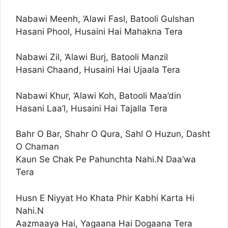
Nabawi Meenh, ‘Alawi Fasl, Batooli Gulshan
Hasani Phool, Husaini Hai Mahakna Tera
Nabawi Zil, ‘Alawi Burj, Batooli Manzil
Hasani Chaand, Husaini Hai Ujaala Tera
Nabawi Khur, ‘Alawi Koh, Batooli Maa’din
Hasani Laa’l, Husaini Hai Tajalla Tera
Bahr O Bar, Shahr O Qura, Sahl O Huzun, Dasht
O Chaman
Kaun Se Chak Pe Pahunchta Nahi.N Daa’wa
Tera
Husn E Niyyat Ho Khata Phir Kabhi Karta Hi
Nahi.N
Aazmaaya Hai, Yagaana Hai Dogaana Tera