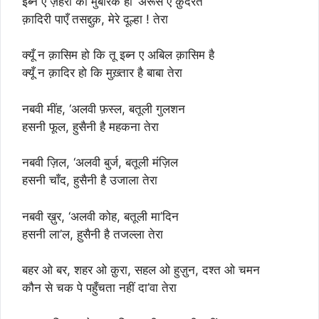
इब्न ए ज़हरा को मुबारक हो ‘अरूस ए क़ुदरत
क़ादिरी पाएँ तसद्दुक़, मेरे दूल्हा ! तेरा
क्यूँ न क़ासिम हो कि तू इब्न ए अबिल क़ासिम है
क्यूँ न क़ादिर हो कि मुख़्तार है बाबा तेरा
नबवी मींह, ‘अलवी फ़स्ल, बतूली गुलशन
हसनी फूल, हुसैनी है महकना तेरा
नबवी ज़िल, ‘अलवी बुर्ज, बतूली मंज़िल
हसनी चाँद, हुसैनी है उजाला तेरा
नबवी ख़ुर, ‘अलवी कोह, बतूली मा’दिन
हसनी ला’ल, ह़ुसैनी है तजल्ला तेरा
बहर ओ बर, शहर ओ क़ुरा, सहल ओ हुज़ुन, दश्त ओ चमन
कौन से चक पे पहुँचता नहीं दा’वा तेरा