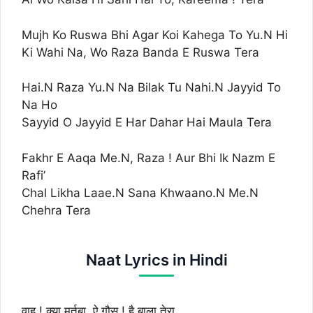
Mujh Ko Ruswa Bhi Agar Koi Kahega To Yu.N Hi
Ki Wahi Na, Wo Raza Banda E Ruswa Tera
Hai.N Raza Yu.N Na Bilak Tu Nahi.N Jayyid To
Na Ho
Sayyid O Jayyid E Har Dahar Hai Maula Tera
Fakhr E Aaqa Me.N, Raza ! Aur Bhi Ik Nazm E
Rafi’
Chal Likha Laae.N Sana Khwaano.N Me.N
Chehra Tera
Naat Lyrics in Hindi
वाह ! क्या मर्तबा, ऐ ग़ौस ! है बाला तेरा