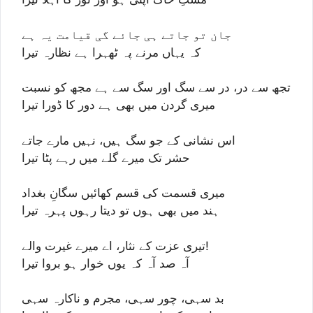
جان تو جاتے ہی جائے گی قیامت یہ ہے
کہ یہاں مرنے پہ ٹھہرا ہے نظارہ تیرا
تجھ سے در، در سے سگ اور سگ سے ہے مجھ کو نسبت
میری گردن میں بھی ہے دور کا ڈورا تیرا
اس نشانی کے جو سگ ہیں، نہیں مارے جاتے
حشر تک میرے گلے میں رہے پٹا تیرا
میری قسمت کی قسم کھائیں سگانِ بغداد
ہند میں بھی ہوں تو دیتا رہوں پہرہ تیرا
تیری عزت کے نثار، اے میرے غیرت والے!
آہ صد آہ کہ یوں خوار ہو بروا تیرا
بد سہی، چور سہی، مجرم و ناکارہ سہی