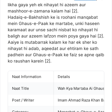
likha gaya yeh ek nihayat hi azeem aur
mashhoor-e-zamana kalam hai [2].
Hadaiq-e-Bakhshish ke is roohani manqabat
mein Ghaus-e-Paak ke martabe, unki haseen
karamaat aur unse sachi nisbat ko nihayat hi
baligh aur azeem lafzon mein poya gaya hai [2].
Aaiye is mutabarrak kalam ke har ek sher ko
nihayat hi adab, aqeedat aur ehtiram ke sath
padhein aur Ghaus-e-Paak ke faiz se apne qalb
ko raushan karein [2].
Naat Information
Details
Naat Title
Wah Kya Martaba Ai Ghaus Hai
Poet / Writer
Imam Ahmad Raza Khan Barelvi
Category
Manqabat-e-Ghaus-e-Azam (R.