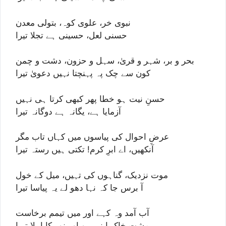
نبوی خر، علوی کوہ، بتولی معدن
حسنی لعل، حسینی ہے تجلا تیرا
بحر و بر، شہر و قریٰ، سہل و حزون، دشت و چمن
کون سے چک پہ پہنچتا نہیں دعویٰ تیرا
حسنِ نیت ہو خطا پھر کبھی کرتا ہی نہیں
آزمایا ہے، یگانہ ہے دوگانہ تیرا
عرضِ احوال کی پیاسوں میں کہاں تاب مگر
آنکھیں، اے ابرِ کرم! تکتی ہیں رستہ تیرا
موت نزدیک، گناہوں کی تہیں، میل کے خول
آ برس جا کہ نہا دھو لے یہ پیاسا تیرا
آب آمد وہ کہے اور میں تیمم برخاست
مشتِ خاک اپنی ہو اور نور کا اہلا تیرا