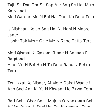
Tujh Se Dar, Dar Se Sag Aur Sag Se Hai Mujh
Ko Nisbat
Meri Gardan Me.N Bhi Hai Door Ka Dora Tera
Is Nishaani Ke Jo Sag Hai.N, Nahi.N Maare
Jaate
Hashr Tak Mere Gale Me.N Rahe Patta Tera
Meri Qismat Ki Qasam Khaae.N Sagaan E
Bagdaad
Hind Me.N Bhi Hu.N To Deta Rahu.N Pehra
Tera
Teri ‘Izzat Ke Nisaar, Ai Mere Gairat Waale !
Aah Sad Aah Ki Yu.N Khwaar Ho Birwa Tera
Bad Sahi, Chor Sahi, Mujrim O Naakaara Sahi
Ai Wo Kaisa Hi Sahi Hai To, Kareema ! Tera