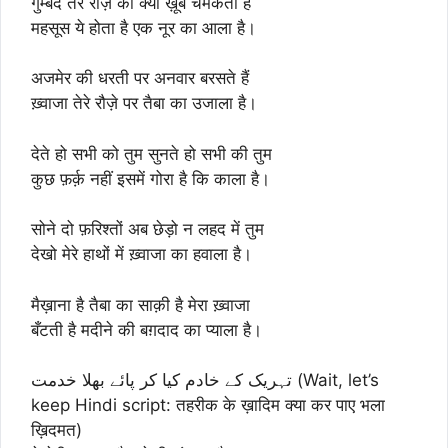
गुम्बद तेरे रौज़े का क्या ख़ूब चमकता है
महसूस ये होता है एक नूर का आला है।
अजमेर की धरती पर अनवार बरसते हैं
ख़्वाजा तेरे रौज़े पर तैबा का उजाला है।
देते हो सभी को तुम सुनते हो सभी की तुम
कुछ फ़र्क़ नहीं इसमें गोरा है कि काला है।
सोने दो फ़रिश्तों अब छेड़ो न लहद में तुम
देखो मेरे हाथों में ख़्वाजा का हवाला है।
मैख़ाना है तैबा का साक़ी है मेरा ख़्वाजा
बँटती है मदीने की बग़दाद का प्याला है।
تہریک کے خادم کیا کر پائے بھلا خدمت (Wait, let’s
keep Hindi script: तहरीक के ख़ादिम क्या कर पाए भला
ख़िदमत)