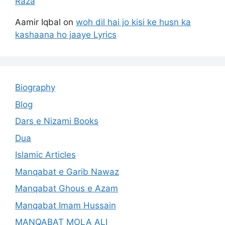
Raza
Aamir Iqbal
on
woh dil hai jo kisi ke husn ka
kashaana ho jaaye Lyrics
Biography
Blog
Dars e Nizami Books
Dua
Islamic Articles
Manqabat e Garib Nawaz
Manqabat Ghous e Azam
Manqabat Imam Hussain
MANQABAT MOLA ALI