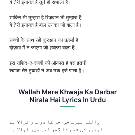
ये तेरी इनायत है तूने ही संभाला है।
शाकिर भी तुम्हारा है रिज़वान भी तुम्हारा है
ये तेरी इनायत है बोल उनका जो बाला है।
सच्चों के साथ रहो क़ुरआन का फ़रमाँ है
दोज़ख़ में न जाएगा जो ख़्वाजा वाला है
इस राशिद-ए-रज़वी की औक़ात है बस इतनी
ख़्वाजा तेरे टुकड़ों ने अब तक इसे पाला है।
Wallah Mere Khwaja Ka Darbar
Nirala Hai Lyrics In Urdu
واللہ میرے خواجہ کا دربار نرالا ہے
اجمیر کی شمع کا گھر گھر میں اجالا ہے