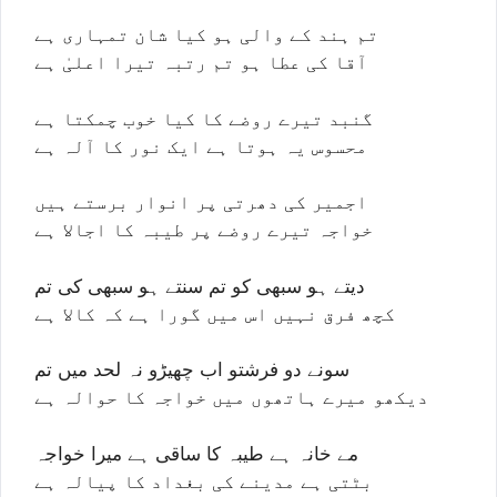
تم ہند کے والی ہو کیا شان تمہاری ہے
آقا کی عطا ہو تم رتبہ تیرا اعلیٰ ہے
گنبد تیرے روضے کا کیا خوب چمکتا ہے
محسوس یہ ہوتا ہے ایک نور کا آلہ ہے
اجمیر کی دھرتی پر انوار برستے ہیں
خواجہ تیرے روضے پر طیبہ کا اجالا ہے
دیتے ہو سبھی کو تم سنتے ہو سبھی کی تم
کچھ فرق نہیں اس میں گورا ہے کہ کالا ہے
سونے دو فرشتو اب چھیڑو نہ لحد میں تم
دیکھو میرے ہاتھوں میں خواجہ کا حوالہ ہے
مے خانہ ہے طیبہ کا ساقی ہے میرا خواجہ
بٹتی ہے مدینے کی بغداد کا پیالہ ہے