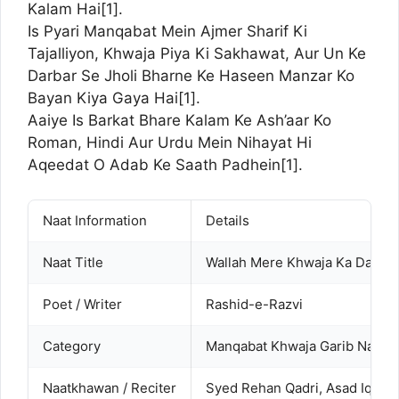
Kalam Hai[
1
].
Is Pyari Manqabat Mein Ajmer Sharif Ki
Tajalliyon, Khwaja Piya Ki Sakhawat, Aur Un Ke
Darbar Se Jholi Bharne Ke Haseen Manzar Ko
Bayan Kiya Gaya Hai[
1
].
Aaiye Is Barkat Bhare Kalam Ke Ash’aar Ko
Roman, Hindi Aur Urdu Mein Nihayat Hi
Aqeedat O Adab Ke Saath Padhein[
1
].
Naat Information
Details
Naat Title
Wallah Mere Khwaja Ka Darbar 
Poet / Writer
Rashid-e-Razvi
Category
Manqabat Khwaja Garib Nawaz
Naatkhawan / Reciter
Syed Rehan Qadri, Asad Iqbal 