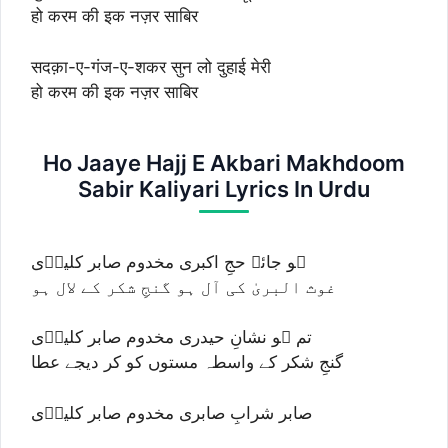
हो करम की इक नज़र साबिर
सदक़ा-ए-गंज-ए-शकर सुन लो दुहाई मेरी
हो करम की इक नज़र साबिर
Ho Jaaye Hajj E Akbari Makhdoom
Sabir Kaliyari Lyrics In Urdu
ہو جائے حجِ اکبری مخدوم صابر کلیرؔی
غوث البریٰ کی آل ہو گنجِ شکر کے لال ہو
تم ہو نشانِ حیدری مخدوم صابر کلیرؔی
گنجِ شکر کے واسطہ مستوں کو کر دیجے عطا
صابر شرابِ صابری مخدوم صابر کلیرؔی