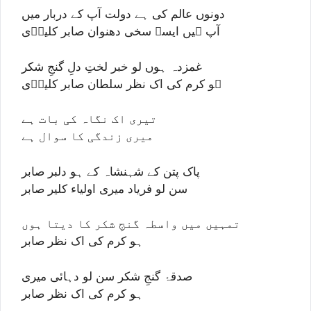
دونوں عالم کی ہے دولت آپ کے دربار میں
آپ ہیں ایسے سخی دھنوان صابر کلیرؔی
غمزدہ ہوں لو خبر لختِ دلِ گنجِ شکر
ہو کرم کی اک نظر سلطان صابر کلیرؔی
تیری اک نگاہ کی بات ہے
میری زندگی کا سوال ہے
پاک پتن کے شہنشاہ کے ہو دلبر صابر
سن لو فریاد میری اولیاء کلیر صابر
تمہیں میں واسطہ گنجِ شکر کا دیتا ہوں
ہو کرم کی اک نظر صابر
صدقۂ گنجِ شکر سن لو دہائی میری
ہو کرم کی اک نظر صابر