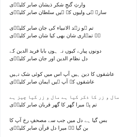
وارثِ گنجِ شکر ذیشان صابر کلیرؔی
سارے ہی ولیوں کے ہیں سلطان صابر کلیرؔی
تم ہو زہد الانبیاء کی جان صابر کلیرؔی
ہے تمہاری شان بھی کیا شان صابر کلیرؔی
دونوں پیارے کیوں نہ ہوں بابا فرید الدین کے
دل نظام الدین اور جان صابر کلیرؔی
عاشقوں کا دین ہیں آپ اس میں کوئی شک نہیں
عاشقوں کے آپ ہیں ایمان صابر کلیرؔی
مال و زر کا ذکر کیا ہے مال و زر کیا چیز ہے
تم پہ میرا گھر کا گھر قربان صابر کلیرؔی
بس گیا ہے دل میں جب سے مصحفِ رخ آپ کا
بن گیا ہے میرا دل قرآن صابر کلیرؔی