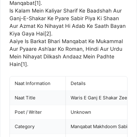
Manqabat[
1
].
Is Kalam Mein Kaliyar Sharif Ke Baadshah Aur
Ganj-E-Shakar Ke Pyare Sabir Piya Ki Shaan
Aur Azmat Ko Nihayat Hi Adab Ke Saath Bayan
Kiya Gaya Hai[
2
].
Aaiye Is Barkat Bhari Manqabat Ke Mukammal
Aur Pyaare Ash’aar Ko Roman, Hindi Aur Urdu
Mein Nihayat Dilkash Andaaz Mein Padhte
Hain[
1
].
Naat Information
Details
Naat Title
Waris E Ganj E Shakar Zeeshan 
Poet / Writer
Unknown
Category
Manqabat Makhdoom Sabir Kali