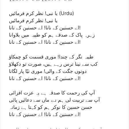
یا نبی! نظر کرم فرمائیں (Urdu)
یا نبی! نظر کرم فرمائیں
اے حسنین کے نانا! اے حسنین کے نانا!
زہرہ پاک کے صدقے ہم کو طیبہ میں بلاوانا
اے حسنین کے نانا! اے حسنین کے نانا!
طیبہ نگر کے چندا! موری قسمت کو چمکاؤ
کب سے نینا ترس رہے ہیں، صورت تو دکھلاؤ
دونوں جگت کے والی! موری نیّا پار لگانا
اے حسنین کے نانا! اے حسنین کے نانا!
آپ کی رحمت کا صدقہ ہے یہ عزت افزائی
آپ سے تربیت لی ہم نے، ماں سے دعائیں پائی
حسن حسین کا نوکر ہم کو کہتا ہے زمانہ
اے حسنین کے نانا! اے حسنین کے نانا!
آپ نے جس کو مولا بنایا، وہ میرا مولا ہو