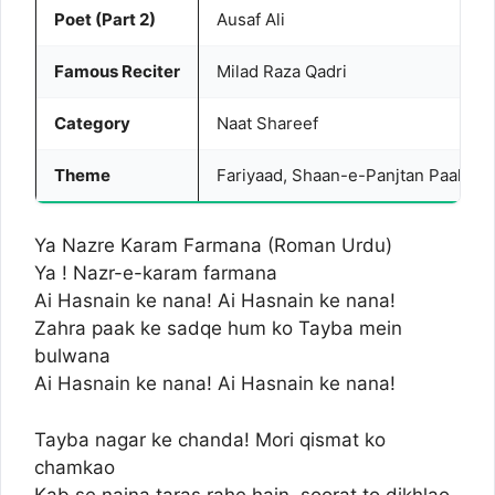
Poet (Part 2)
Ausaf Ali
Famous Reciter
Milad Raza Qadri
Category
Naat Shareef
Theme
Fariyaad, Shaan-e-Panjtan Paak
Ya Nazre Karam Farmana (Roman Urdu)
Ya ! Nazr-e-karam farmana
Ai Hasnain ke nana! Ai Hasnain ke nana!
Zahra paak ke sadqe hum ko Tayba mein
bulwana
Ai Hasnain ke nana! Ai Hasnain ke nana!
Tayba nagar ke chanda! Mori qismat ko
chamkao
Kab se naina taras rahe hain, soorat to dikhlao