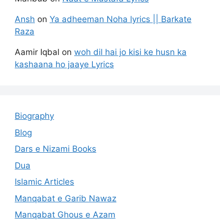
Ansh
on
Ya adheeman Noha lyrics || Barkate
Raza
Aamir Iqbal
on
woh dil hai jo kisi ke husn ka
kashaana ho jaaye Lyrics
Biography
Blog
Dars e Nizami Books
Dua
Islamic Articles
Manqabat e Garib Nawaz
Manqabat Ghous e Azam