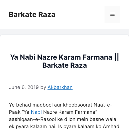
Skip
to
Barkate Raza
Menu
content
Ya Nabi Nazre Karam Farmana ||
Barkate Raza
June 6, 2019
by
Akbarkhan
Ye behad maqbool aur khoobsoorat Naat-e-
Paak “Ya
Nabi
Nazre Karam Farmana”
aashiqaan-e-Rasool ke dilon mein basne wala
ek pyara kalaam hai. Is pyare kalaam ko Arshad