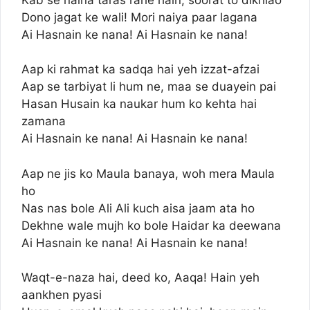
Dono jagat ke wali! Mori naiya paar lagana
Ai Hasnain ke nana! Ai Hasnain ke nana!
Aap ki rahmat ka sadqa hai yeh izzat-afzai
Aap se tarbiyat li hum ne, maa se duayein pai
Hasan Husain ka naukar hum ko kehta hai
zamana
Ai Hasnain ke nana! Ai Hasnain ke nana!
Aap ne jis ko Maula banaya, woh mera Maula
ho
Nas nas bole Ali Ali kuch aisa jaam ata ho
Dekhne wale mujh ko bole Haidar ka deewana
Ai Hasnain ke nana! Ai Hasnain ke nana!
Waqt-e-naza hai, deed ko, Aaqa! Hain yeh
aankhen pyasi