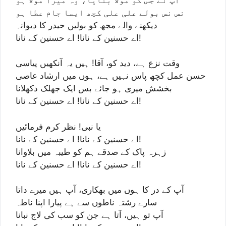
نس نس بولے علی علی کچھ ایسا جام عطا ہو
دیکھنے والے مجھ کو بولیں حیدر کا دیوانہ
اے حسنین کے نانا! اے حسنین کے نانا!
وقت نزع ہے، دید کو، آقا! ہیں یہ آنکھیں پیاسی
حسن عمل کچھ پاس نہیں ہے، ہوں میں ارشاد عاصی
بخشش میری ہو جائے بس ایک جھلک دکھلانا
اے حسنین کے نانا! اے حسنین کے نانا!
یا نبی! نظر کرم فرمائیں
اے حسنین کے نانا! اے حسنین کے نانا!
زہرہ پاک کے صدقے ہم کو طیبہ میں بلاوانا
اے حسنین کے نانا! اے حسنین کے نانا!
آپ کے در کا ہوں میں بھکاری، آپ ہیں میرے داتا
سارے رشتہ ناطوں سے ہے پیارا اپنا ناطہ
آپ تو ہیں، آتا ہے جن کو سب کی لاج نبانا