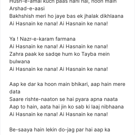
Husn-e-amal kuch paas nahi hai, hoon main
Arshad-e-aasi
Bakhshish meri ho jaye bas ek jhalak dikhlaana
Ai Hasnain ke nana! Ai Hasnain ke nana!
Ya ! Nazr-e-karam farmana
Ai Hasnain ke nana! Ai Hasnain ke nana!
Zahra paak ke sadqe hum ko Tayba mein
bulwana
Ai Hasnain ke nana! Ai Hasnain ke nana!
Aap ke dar ka hoon main bhikari, aap hain mere
data
Saare rishte-naaton se hai pyara apna naata
Aap to hain, aata hai jin ko sab ki laaj nibhaana
Ai Hasnain ke nana! Ai Hasnain ke nana!
Be-saaya hain lekin do-jag par hai aap ka