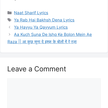
Categories
Naat Sharif Lyrics
Tags
Ya Rab Hai Bakhsh Dena Lyrics
Ya Hayyu Ya Qayyum Lyrics
Aa Kuch Suna De Ishq Ke Bolon Mein Ae
Raza || आ कुछ सुना दे इश्क़ के बोलों में ऐ रज़ा
Leave a Comment
Comment