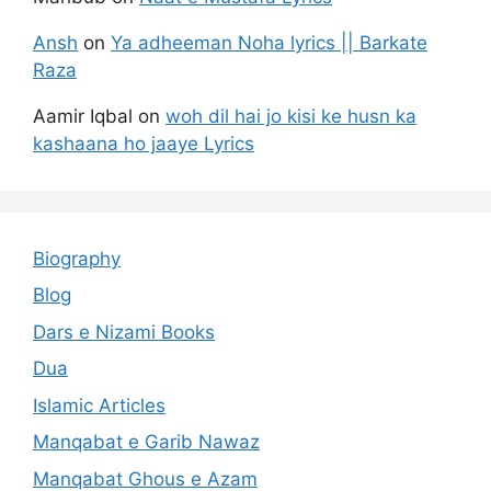
Ansh
on
Ya adheeman Noha lyrics || Barkate
Raza
Aamir Iqbal
on
woh dil hai jo kisi ke husn ka
kashaana ho jaaye Lyrics
Biography
Blog
Dars e Nizami Books
Dua
Islamic Articles
Manqabat e Garib Nawaz
Manqabat Ghous e Azam