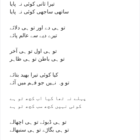
تیرا ثانی کوئی نہ پایا
ساتھی ساجھی کوئی نہ پایا
تو ہی دے اور تو ہی دلائے
تیرے دیے سے عالم پائے
تو ہی اول تو ہی آخر
تو ہی باطن تو ہی ظاہر
کیا کوئی تیرا بھید بتائے
تو وہ نہیں جو فہم میں آئے
پہلے نہ تھا کیا اب کچھ تو ہے
کوئی نہیں کچھ سب کچھ تو ہے
تو ہی ڈبوئے تو ہی اچھالے
تو ہی بگاڑے تو ہی سنبھالے