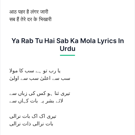
आठ पहर है लंगर जारी
सब हैं तेरे दर के भिखारी
Ya Rab Tu Hai Sab Ka Mola Lyrics In
Urdu
یا رب تو ہے سب کا مولا
سب سے اعلیٰ سب سے اولیٰ
تیری ثنا ہو کس کی زباں سے
لائے بشر یہ بات کہاں سے
تیری اک اک بات نرالی
بات نرالی ذات نرالی