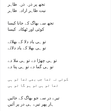
تجھ پر ذرہ ذرہ ظاہر
نیت ظاہر ارادہ ظاہر
تجھ سے بھاگ کے جانا کیسا
کوئی اور ٹھکانہ کیسا
تو ہی یاد دلا کے بھلائے
تو ہی بھلا کے یاد دلائے
تو ہی چھڑا دے تو ہی ملا دے
تو ہی گما دے تو ہی پتا دے
کوئی نہ تھا جب بھی تھا تو ہی
تھا تو ہی تو ہو گا تو ہی
تیرے در سے جو بھاگ کے جائیں
ہار پھر تیرے ہی در پر آئیں