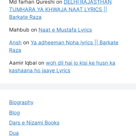
Md farhan Qureshi
on
DELHI RAJASTHAN
TUMHARA YA KHWAJA NAAT LYRICS ||
Barkate Raza
Mahbub
on
Naat e Mustafa Lyrics
Ansh
on
Ya adheeman Noha lyrics || Barkate
Raza
Aamir Iqbal
on
woh dil hai jo kisi ke husn ka
kashaana ho jaaye Lyrics
Biography
Blog
Dars e Nizami Books
Dua