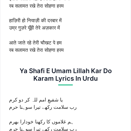
रब सलामत रखे तेरा सोहणा हरम
हाज़िरी हो नियाज़ी की दरबार में
उम्र गुज़रे यूँही तेरे अज़कार में
आते जाते रहे तेरी चौखट पे हम
रब सलामत रखे तेरा सोहणा हरम
Ya Shafi E Umam Lillah Kar Do
Karam Lyrics In Urdu
یا شفیعِ امم للہ کر دو کرم
رب سلامت رکھے تیرا سوہنا حرم
ہم غلاموں کا رکھنا خودارا بھرم
رب سلامت رکھے تیرا سوہنا حرم