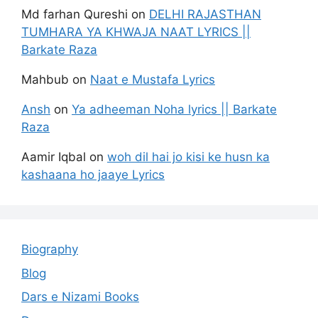
Md farhan Qureshi
on
DELHI RAJASTHAN
TUMHARA YA KHWAJA NAAT LYRICS ||
Barkate Raza
Mahbub
on
Naat e Mustafa Lyrics
Ansh
on
Ya adheeman Noha lyrics || Barkate
Raza
Aamir Iqbal
on
woh dil hai jo kisi ke husn ka
kashaana ho jaaye Lyrics
Biography
Blog
Dars e Nizami Books