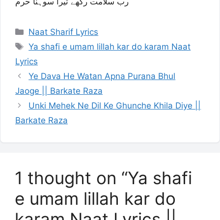
رب سلامت رکھے تیرا سوہنا حرم
Categories
Naat Sharif Lyrics
Tags
Ya shafi e umam lillah kar do karam Naat
Lyrics
Ye Dava He Watan Apna Purana Bhul
Jaoge || Barkate Raza
Unki Mehek Ne Dil Ke Ghunche Khila Diye ||
Barkate Raza
1 thought on “Ya shafi
e umam lillah kar do
karam Naat Lyrics ||