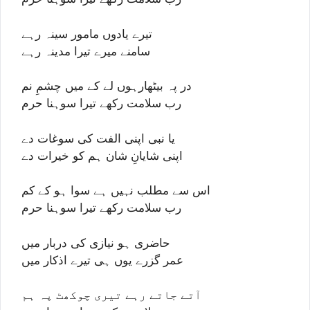
تیرے یادوں مامور سینہ رہے
سامنے میرے تیرا مدینہ رہے
در پہ بیٹھارہوں لے کے میں چشمِ نم
رب سلامت رکھے تیرا سوہنا حرم
یا نبی اپنی الفت کی سوغات دے
اپنی شایانِ شان ہم کو خیرات دے
اس سے مطلب نہیں ہے سوا ہو کے کم
رب سلامت رکھے تیرا سوہنا حرم
حاضری ہو نیازی کی دربار میں
عمر گزرے یوں ہی تیرے اذکار میں
آتے جاتے رہے تیری چوکھٹ پہ ہم