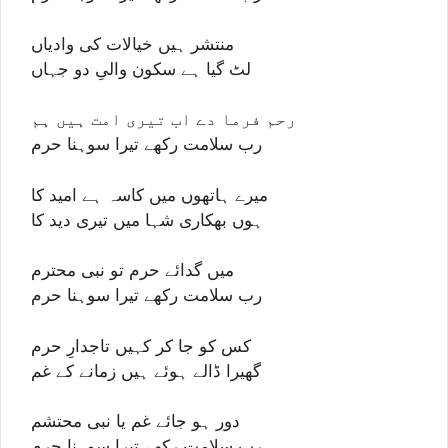
منتشر ہیں خیالات کی وادیاں
لٹ گیا ہے سکون والیِ دو جہاں
رحم فرما دے اب تیری امت ہیں ہم
رب سلامت رکھے تیرا سوہنا حرم
میرے ہاتھوں میں کاسہ ہے امید کا
ہوں بھکاری شہا میں تیری دید کا
میں گدائے حرم تو نبی محترم
رب سلامت رکھے تیرا سوہنا حرم
کس کو جا کر کہیں تاجدارِ حرم
گھیرا ڈالے ہوئے ہیں زمانے کے غم
دور ہو جائے غم یا نبی محتشم
رب سلامت رکھے تیرا سوہنا حرم