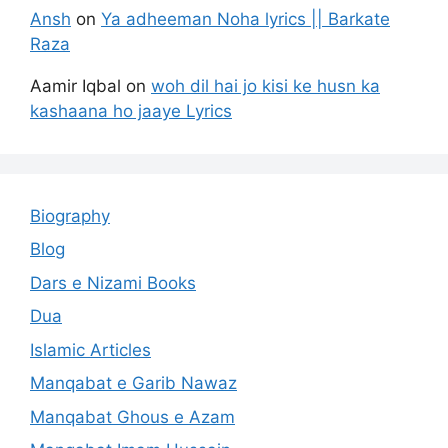
Ansh
on
Ya adheeman Noha lyrics || Barkate
Raza
Aamir Iqbal
on
woh dil hai jo kisi ke husn ka
kashaana ho jaaye Lyrics
Biography
Blog
Dars e Nizami Books
Dua
Islamic Articles
Manqabat e Garib Nawaz
Manqabat Ghous e Azam