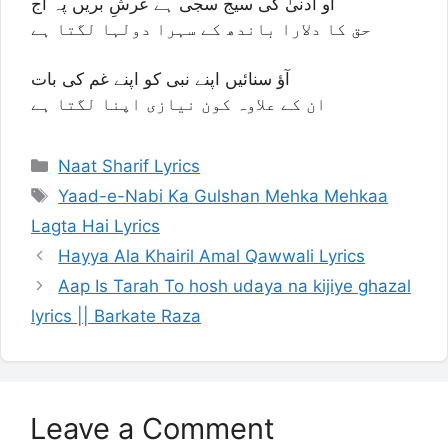
او ادنیٰ کی سیج سجی ہے عرشِ بریں پہ آج
حق کا دلارا باندھ کے سہرا دولہا لگتا ہے
آؤ سنائیں اپنے نبی کو اپنے غم کی بات
ان کے علاوہ کون نیازی اپنا لگتا ہے
Categories
Naat Sharif Lyrics
Tags
Yaad-e-Nabi Ka Gulshan Mehka Mehkaa
Lagta Hai Lyrics
Hayya Ala Khairil Amal Qawwali Lyrics
Aap Is Tarah To hosh udaya na kijiye ghazal
lyrics || Barkate Raza
Leave a Comment