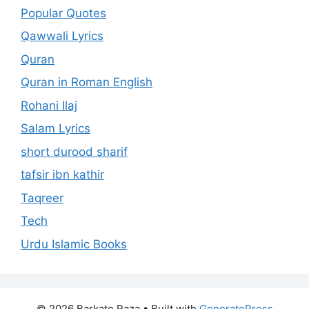
Popular Quotes
Qawwali Lyrics
Quran
Quran in Roman English
Rohani Ilaj
Salam Lyrics
short durood sharif
tafsir ibn kathir
Taqreer
Tech
Urdu Islamic Books
© 2026 Barkate Raza
• Built with
GeneratePress