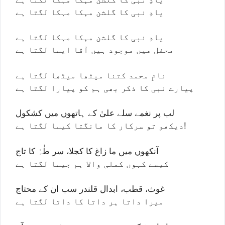
یادِ نبی کا گلشن مہکا مہکا لگتا ہے
یادِ نبی کا گلشن مہکا مہکا لگتا ہے
محفل میں موجود ہیں آقا ایسا لگتا ہے
نامِ محمد کتنا میٹھا میٹھا لگتا ہے
پیارے نبی کا ذکر بھی ہم کو پیارا لگتا ہے
لب پر نغمے سلے علیٰ کے ہاتھوں میں کشکول
دیکھو تو سرکار کا مانگتا کیسا لگتا ہے!
آنکھوں میں ما زاغ کا کجلا، سر طٰہٰ کا تاج
کیسے کہوں کملی والا ہم جیسا لگتا ہے
غوث، قطب، ابدال قلندر سب ان کے محتاج
میرا داتا ہر داتا کا داتا لگتا ہے