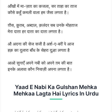
आँखों में मा-ज़ाग़ का कजला, सर ताहा का ताज
काैसे कहूँ कमली वाला हम जैसा लगता है।
ग़ौस, क़ुतब, अब्दाल, क़लंदर सब उनके मोहताज
मेरा दाता हर दाता का दाता लगता है।
औ अदना की सेज सजी है अर्श-ए-बरीं पे आज
हक़ का दुलारा बाँध के सेहरा दूल्हा लगता है
आओ सुनाएँ अपने नबी को अपने ग़म की बात
इनके अलावा कौन नियाज़ी अपना लगता है।
Yaad E Nabi Ka Gulshan Mehka
Mehkaa Lagta Hai Lyrics In Urdu
یادِ نبی کا گلشن مہکا مہکا لگتا ہے