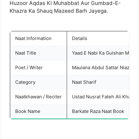
Huzoor Aqdas Ki Muhabbat Aur Gumbad-E-
Khazra Ka Shauq Mazeed Barh Jayega.
Naat Information
Details
Naat Title
Yaad E Nabi Ka Gulshan Mehka
Poet / Writer
Maulana Abdul Sattar Niazi
Category
Naat Sharif
Naatkhawan / Reciter
Ustad Nusrat Fateh Ali Khan
Book Name
Barkate Raza Naat Book