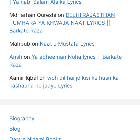
| Ya nabi Salam Alaika Lyrics
Md farhan Qureshi
on
DELHI RAJASTHAN
TUMHARA YA KHWAJA NAAT LYRICS ||
Barkate Raza
Mahbub
on
Naat e Mustafa Lyrics
Ansh
on
Ya adheeman Noha lyrics || Barkate
Raza
Aamir Iqbal
on
woh dil hai jo kisi ke husn ka
kashaana ho jaaye Lyrics
Biography
Blog
Dars e Nizami Books