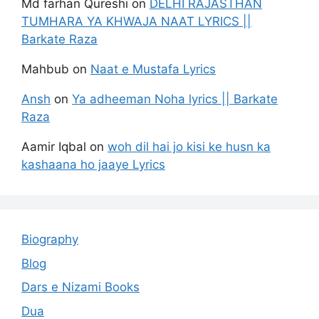
Md farhan Qureshi
on
DELHI RAJASTHAN
TUMHARA YA KHWAJA NAAT LYRICS ||
Barkate Raza
Mahbub
on
Naat e Mustafa Lyrics
Ansh
on
Ya adheeman Noha lyrics || Barkate
Raza
Aamir Iqbal
on
woh dil hai jo kisi ke husn ka
kashaana ho jaaye Lyrics
Biography
Blog
Dars e Nizami Books
Dua