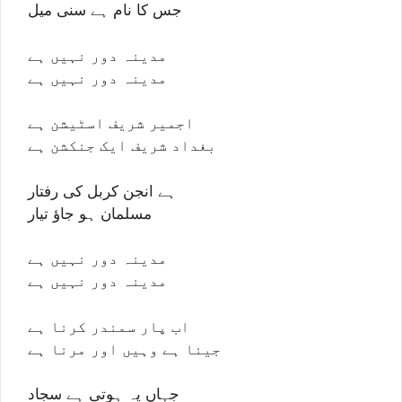
جس کا نام ہے سنی میل
مدینہ دور نہیں ہے
مدینہ دور نہیں ہے
اجمیر شریف اسٹیشن ہے
بغداد شریف ایک جنکشن ہے
ہے انجن کربل کی رفتار
مسلمان ہو جاؤ تیار
مدینہ دور نہیں ہے
مدینہ دور نہیں ہے
اب پار سمندر کرنا ہے
جینا ہے وہیں اور مرنا ہے
جہاں پہ ہوتی ہے سجاد