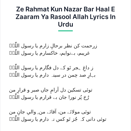
Ze Rahmat Kun Nazar Bar Haal E
Zaaram Ya Rasool Allah Lyrics In
Urdu
زرحمت کن نظر برحالِ زارم یا رسول اللّٰہؐ
غریبم، بےنوایم، خاکسارم یا رسول اللّٰہؐ
ز داغِ ہجر تَو کے دل فگارم یا رسول اللّٰہؐ
بہارِ صد چمن در سینہ دارم یا رسول اللّٰہؐ
توئی تسکین دل آرامِ جاں صبر و قرارِ من
رُخ پُر نور! جان بے قرارم یا رسول اللّٰہؐ
توئی مولائے من، آقائے من, والیِ جانِ من
توئی دانی کہ جُز تَو کس نہ دارم یا رسول اللّٰہؐ