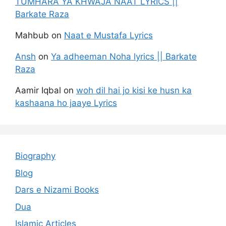
TUMHARA YA KHWAJA NAAT LYRICS ||
Barkate Raza
Mahbub
on
Naat e Mustafa Lyrics
Ansh
on
Ya adheeman Noha lyrics || Barkate
Raza
Aamir Iqbal
on
woh dil hai jo kisi ke husn ka
kashaana ho jaaye Lyrics
Biography
Blog
Dars e Nizami Books
Dua
Islamic Articles