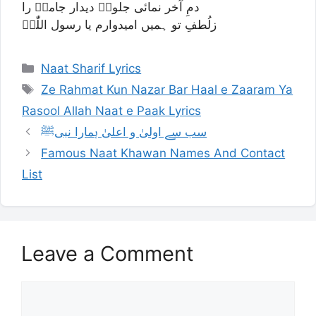
دمِ آخر نمائی جلوۂِ دیدار جامیؔ را
زلُطفِ تو ہمیں امیدوارم یا رسول اللّٰہؐ
Categories
Naat Sharif Lyrics
Tags
Ze Rahmat Kun Nazar Bar Haal e Zaaram Ya
Rasool Allah Naat e Paak Lyrics
سب سے اولیٰ و اعلیٰ ہمارا نبیﷺ
Famous Naat Khawan Names And Contact
List
Leave a Comment
Comment