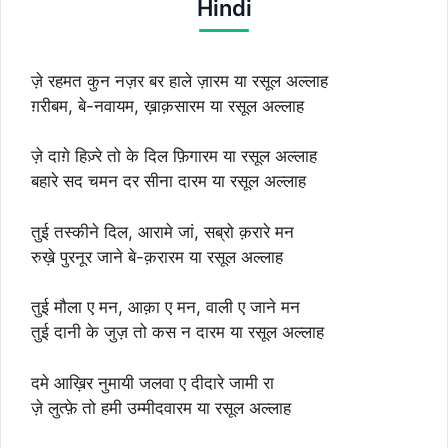
Hindi
ज़े रहमत कुन नज़र बर हाले ज़ारम या रसूल अल्लाह
ग़रीबम, बे-नवायम, ख़ाक़सारम या रसूल अल्लाह
ज़े दाग़े हिज़्रे तो के दिल फ़िगारम या रसूल अल्लाह
बहारे सद चमन दर सीना दारम या रसूल अल्लाह
तुई तस्कीने दिल, आरामे जां, सब्रो क़रारे मन
रुख़े पुरनूर जाने बे-क़रारम या रसूल अल्लाह
तुई मौला ए मन, आक़ा ए मन, वाली ए जाने मन
तुई दानी के जुज़ तो कस न दारम या रसूल अल्लाह
दमे आख़िर नुमायी जलवा ए दीदारे जामी रा
ज़े लुत्फ़े तो हमी उम्मीदवारम या रसूल अल्लाह