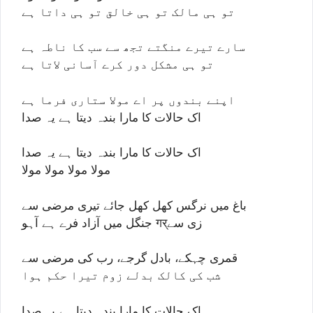
تو ہی مالک تو ہی خالق تو ہی داتا ہے
سارے تیرے منگتے تجھ سے سب کا ناطہ ہے
تو ہی مشکل دور کرے آسانی لاتا ہے
اپنے بندوں پر اے مولا ستاری فرما ہے
اک حالات کا مارا بندہ دیتا ہے یہ صدا
اک حالات کا مارا بندہ دیتا ہے یہ صدا
مولا مولا مولا مولا
باغ میں نرگس کھل کھل جائے تیری مرضی سے
جنگل میں آزاد فرے ہے آہو गर्زی سے
قمری چہکے، بادل گرجے، رب کی مرضی سے
شب کی کالک بدلے زوم تیرا حکم ہوا
اک حالات کا مارا بندہ دیتا ہے یہ صدا