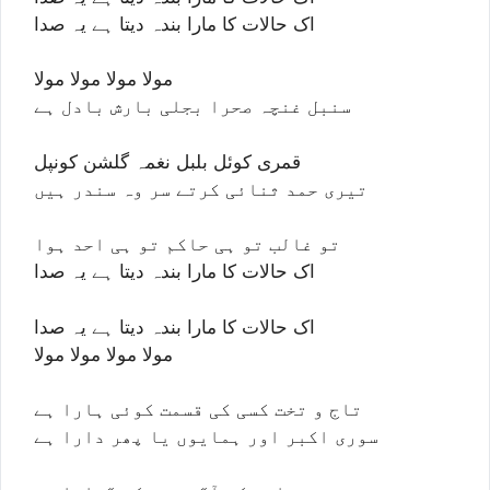
اک حالات کا مارا بندہ دیتا ہے یہ صدا
مولا مولا مولا مولا
سنبل غنچہ صحرا بجلی بارش بادل ہے
قمری کوئل بلبل نغمہ گلشن کونپل
تیری حمد ثنائی کرتے سر وہ سندر ہیں
تو غالب تو ہی حاکم تو ہی احد ہوا
اک حالات کا مارا بندہ دیتا ہے یہ صدا
اک حالات کا مارا بندہ دیتا ہے یہ صدا
مولا مولا مولا مولا
تاج و تخت کسی کی قسمت کوئی ہارا ہے
سوری اکبر اور ہمایوں یا پھر دارا ہے