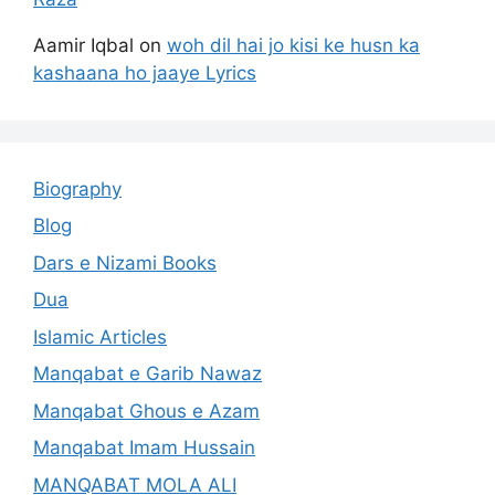
Aamir Iqbal
on
woh dil hai jo kisi ke husn ka
kashaana ho jaaye Lyrics
Biography
Blog
Dars e Nizami Books
Dua
Islamic Articles
Manqabat e Garib Nawaz
Manqabat Ghous e Azam
Manqabat Imam Hussain
MANQABAT MOLA ALI