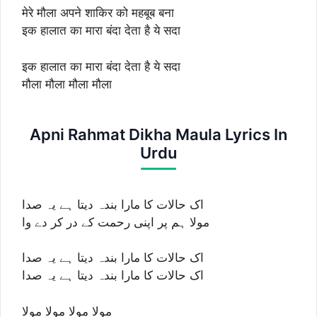
मेरे मौला अपने शाकिर को महबूब बना
इक हालात का मारा बंदा देता है ये सदा
इक हालात का मारा बंदा देता है ये सदा
मौला मौला मौला मौला
Apni Rahmat Dikha Maula Lyrics In
Urdu
اک حالات کا مارا بندہ دیتا ہے یہ صدا
مولا ہم پر اپنی رحمت کے در کر دے وا
اک حالات کا مارا بندہ دیتا ہے یہ صدا
اک حالات کا مارا بندہ دیتا ہے یہ صدا
مولا مولا مولا مولا