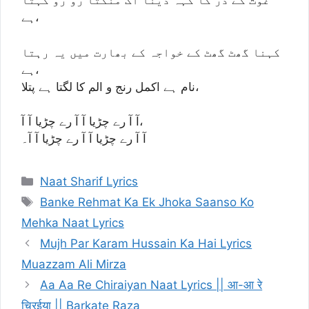
غوث کے در کا کہہ دینا اک منگتا رو رو کہتا
ہے،
کہنا گھٹ گھٹ کے خواجہ کے بھارت میں یہ رہتا
ہے،
نام ہے اکمل رنج و الم کا لگتا ہے پتلا،
آ آ رے چڑیا آ آ رے چڑیا آ آ،
آ آ رے چڑیا آ آ رے چڑیا آ آ۔
Categories
Naat Sharif Lyrics
Tags
Banke Rehmat Ka Ek Jhoka Saanso Ko
Mehka Naat Lyrics
Mujh Par Karam Hussain Ka Hai Lyrics
Muazzam Ali Mirza
Aa Aa Re Chiraiyan Naat Lyrics || आ-आ रे
चिरईया || Barkate Raza