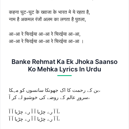
कहना घुट-घुट के ख्वाजा के भारत मे ये रहता है,
नाम है अकमल रंजों अलम का लगता है पुतला,
आ-आ रे चिरईया आ-आ रे चिरईया आ-आ,
आ-आ रे चिरईया आ-आ रे चिरईया आ-आ ।
Banke Rehmat Ka Ek Jhoka Saanso
Ko Mehka Lyrics In Urdu
بن کے رحمت کا اک جھونکا سانسوں کو مہکا،
سرورِ عالم کے روضے کی خوشبو لے کر آ،
آ آ رے چڑیا آ آ رے چڑیا آ آ،
آ آ رے چڑیا آ آ رے چڑیا آ آ،