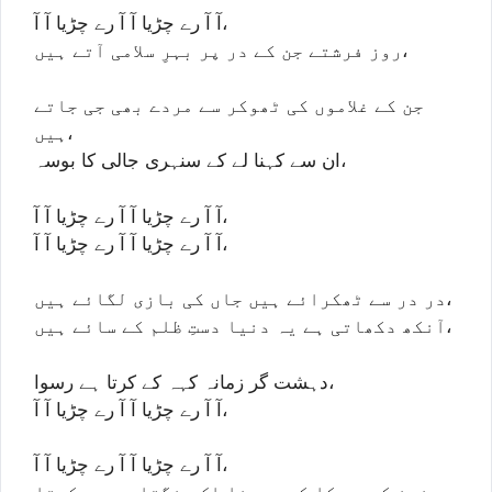
آ آ رے چڑیا آ آ رے چڑیا آ آ،
روز فرشتے جن کے در پر بہرِ سلامی آتے ہیں،
جن کے غلاموں کی ٹھوکر سے مردے بھی جی جاتے
ہیں،
ان سے کہنا لے کے سنہری جالی کا بوسہ،
آ آ رے چڑیا آ آ رے چڑیا آ آ،
آ آ رے چڑیا آ آ رے چڑیا آ آ،
در در سے ٹھکرائے ہیں جاں کی بازی لگائے ہیں،
آنکھ دکھاتی ہے یہ دنیا دستِ ظلم کے سائے ہیں،
دہشت گر زمانہ کہہ کے کرتا ہے رسوا،
آ آ رے چڑیا آ آ رے چڑیا آ آ،
آ آ رے چڑیا آ آ رے چڑیا آ آ،