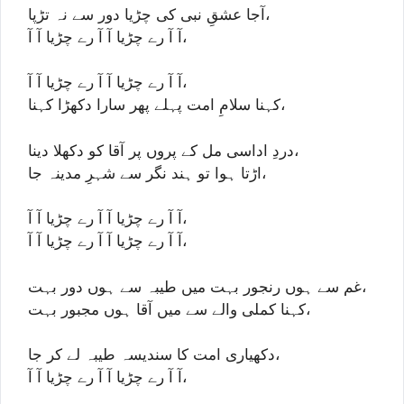
آجا عشقِ نبی کی چڑیا دور سے نہ تڑپا،
آ آ رے چڑیا آ آ رے چڑیا آ آ،
آ آ رے چڑیا آ آ رے چڑیا آ آ،
کہنا سلامِ امت پہلے پھر سارا دکھڑا کہنا،
دردِ اداسی مل کے پروں پر آقا کو دکھلا دینا،
اڑتا ہوا تو ہند نگر سے شہرِ مدینہ جا،
آ آ رے چڑیا آ آ رے چڑیا آ آ،
آ آ رے چڑیا آ آ رے چڑیا آ آ،
غم سے ہوں رنجور بہت میں طیبہ سے ہوں دور بہت،
کہنا کملی والے سے میں آقا ہوں مجبور بہت،
دکھیاری امت کا سندیسہ طیبہ لے کر جا،
آ آ رے چڑیا آ آ رے چڑیا آ آ،