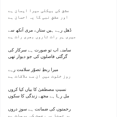
عشق کی بیکلی میرا ایمان ہے
اور عشقِ نبی کا یہ احسان ہے
ڈھل رہے ہیں ستارے مری آنکھ سے
میری ہر رات تاروں بھری رات ہے
سامنے اب تو صورت ہے سرکار کی
گرگئی فاصلوں کی جو دیوار تھی
میرا ربطِ تصوّر سلامت رہے
روز خلوت میں ان سے ملاقات ہے
نسبتِ مصطفیٰ کا بیاں کیا کروں
مل رہا ہے مجھے زندگی کا سکوں
رحمتوں کی ضمانت ہے سوزِ دروں
ہر تمنا پہ رحمت کی برسات ہے