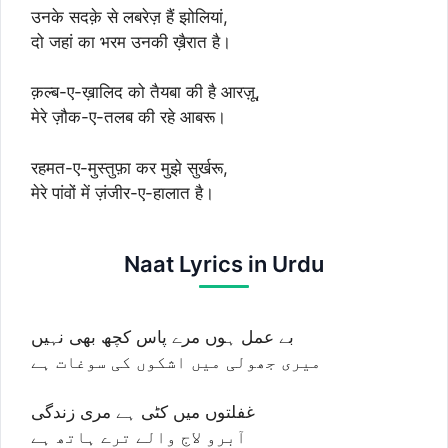
उनके सदक़े से लबरेज़ हैं झोलियां,
दो जहां का भरम उनकी ख़ैरात है।
क़ल्ब-ए-ख़ालिद को तैयबा की है आरज़ू,
मेरे ज़ौक-ए-तलब की रहे आबरू।
रहमत-ए-मुस्तुफ़ा कर मुझे सुर्खरू,
मेरे पांवों में ज़ंजीर-ए-हालात है।
Naat Lyrics in Urdu
بے عمل ہوں مرے پاس کچھ بھی نہیں
میری جھولی میں اشکوں کی سوغات ہے
غفلتوں میں کٹی ہے مری زندگی
آبرو لاج والے ترے ہاتھ ہے