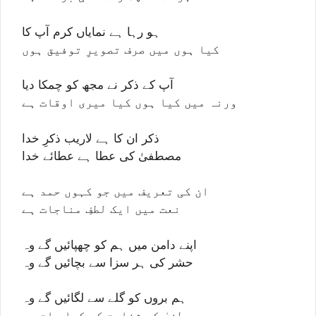
ہو رہا ہے نمایاں کرم آپ کا
کیا ہوں میں صرف تصویرِ توفیق ہوں
آپ کے ذکر نے مجھ کو چمکا دیا
ورنہ میں کیا ہوں کیا میری اوقات ہے
ذکر ان کا ہے لاریب ذکرِ خدا
مصطفیٰ کی عطا ہے عطائے خدا
ان کی تعریف میں جو کہوں حمد ہے
نعت میں ایک لطفِ مناجات ہے
اپنے دامن میں ہم کو چھپائیں گے وہ
حشر کی ہر سزا سے بچائیں گے وہ
ہم بروں کو گلے سے لگائیں گے وہ
مصطفیٰ کی شفاعت کی کیا بات ہے