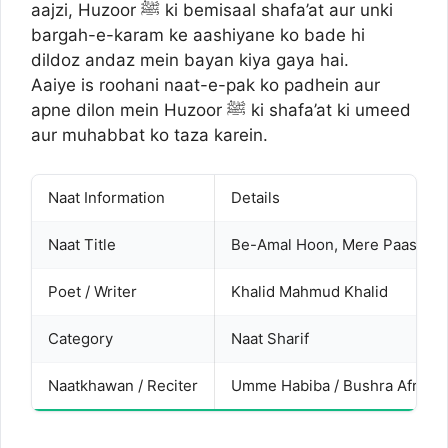
aajzi, Huzoor ﷺ ki bemisaal shafa’at aur unki
bargah-e-karam ke aashiyane ko bade hi
dildoz andaz mein bayan kiya gaya hai.
Aaiye is roohani naat-e-pak ko padhein aur
apne dilon mein Huzoor ﷺ ki shafa’at ki umeed
aur muhabbat ko taza karein.
Naat Information
Details
Naat Title
Be-Amal Hoon, Mere Paas Kuc
Poet / Writer
Khalid Mahmud Khalid
Category
Naat Sharif
Naatkhawan / Reciter
Umme Habiba / Bushra Afridi / 