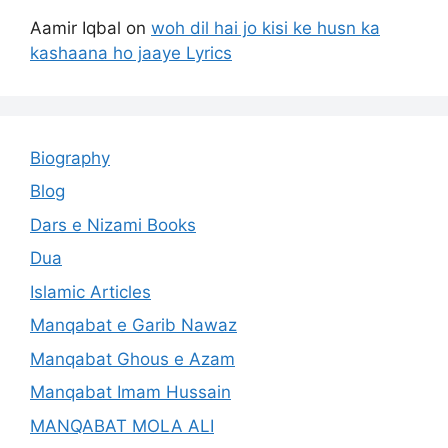
Aamir Iqbal
on
woh dil hai jo kisi ke husn ka
kashaana ho jaaye Lyrics
Biography
Blog
Dars e Nizami Books
Dua
Islamic Articles
Manqabat e Garib Nawaz
Manqabat Ghous e Azam
Manqabat Imam Hussain
MANQABAT MOLA ALI