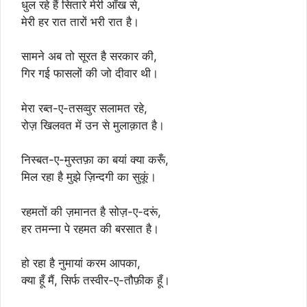
धुल रहे हैं सितारे मेरी आँख से,
मेरी हर रात तारों भरी रात है।
सामने अब तो सूरत है सरकार की,
गिर गई फासलों की जो दीवार थी।
मेरा रब्त-ए-तसव्वुर सलामत रहे,
रोज़ खिलवत में उन से मुलाक़ात है।
निस्बत-ए-मुस्तफ़ा का बयां क्या करूँ,
मिल रहा है मुझे ज़िन्दगी का सुकूं।
रहमतों की ज़मानत है सोज़-ए-दरूं,
हर तमन्ना पे रहमत की बरसात है।
हो रहा है नुमायां करम आपका,
क्या हूँ मैं, सिर्फ तस्वीर-ए-तौफ़ीक हूँ।