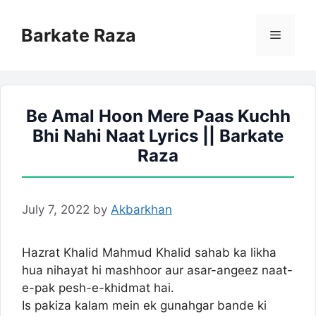
Skip
to
Barkate Raza
Menu
content
Be Amal Hoon Mere Paas Kuchh
Bhi Nahi Naat Lyrics || Barkate
Raza
July 7, 2022
by
Akbarkhan
Hazrat Khalid Mahmud Khalid sahab ka likha
hua nihayat hi mashhoor aur asar-angeez naat-
e-pak pesh-e-khidmat hai.
Is pakiza kalam mein ek gunahgar bande ki