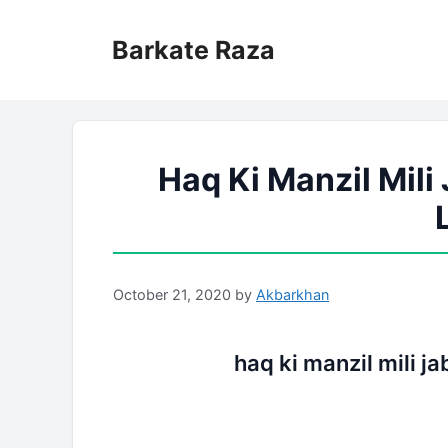
Skip
to
Barkate Raza
content
Haq Ki Manzil Mili
October 21, 2020
by
Akbarkhan
haq ki manzil mili ja