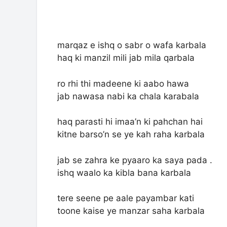
marqaz e ishq o sabr o wafa karbala
haq ki manzil mili jab mila qarbala
ro rhi thi madeene ki aabo hawa
jab nawasa nabi ka chala karabala
haq parasti hi imaa’n ki pahchan hai
kitne barso’n se ye kah raha karbala
jab se zahra ke pyaaro ka saya pada .
ishq waalo ka kibla bana karbala
tere seene pe aale payambar kati
toone kaise ye manzar saha karbala