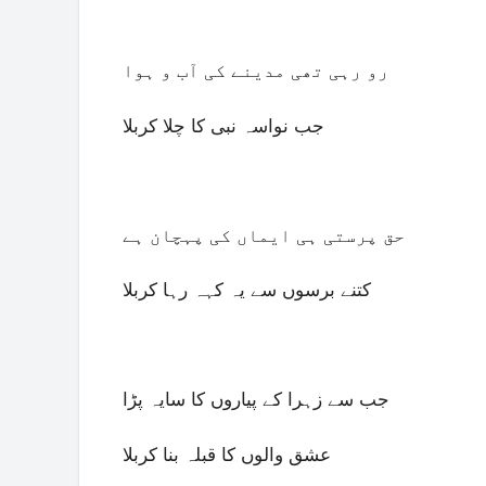
رو رہی تھی مدینے کی آب و ہوا
جب نواسہ نبی کا چلا کربلا
حق پرستی ہی ایماں کی پہچان ہے
کتنے برسوں سے یہ کہہ رہا کربلا
جب سے زہرا کے پیاروں کا سایہ پڑا
عشق والوں کا قبلہ بنا کربلا