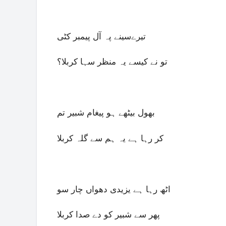
تیرےسینے پہ آل پیمبر کٹی
تو نے کیسے یہ منظر سہا کربلا؟
بھول بیٹھے ہو پیغام شبیر تم
کر رہا ہے یہ ہم سے گلہ کربلا
اٹھ رہا ہے یزیدی دھواں چار سو
پھر سے شبیر کو دے صدا کربلا