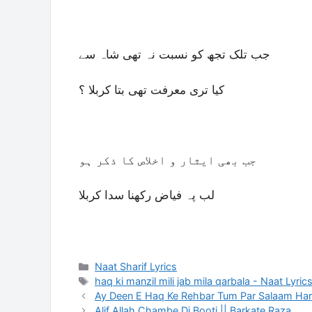
جب تلک تجھ کو نسبت نہ تھی شاہ سے
کیا تری معرفت تھی بتا کربلا ؟
جب بھی ایثار و اخلاص کا ذکر ہو
لب پہ فیاض رکھنا سدا کربلا
Categories
Naat Sharif Lyrics
Tags
haq ki manzil mili jab mila qarbala - Naat Lyric
Ay Deen E Haq Ke Rehbar Tum Par Salaam Har
Alif Allah Chambe Di Booti || Barkate Raza