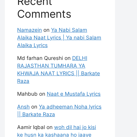
Recent
Comments
Namazein
on
Ya Nabi Salam
Alaika Naat Lyrics | Ya nabi Salam
Alaika Lyrics
Md farhan Qureshi
on
DELHI
RAJASTHAN TUMHARA YA
KHWAJA NAAT LYRICS || Barkate
Raza
Mahbub
on
Naat e Mustafa Lyrics
Ansh
on
Ya adheeman Noha lyrics
|| Barkate Raza
Aamir Iqbal
on
woh dil hai jo kisi
ke husn ka kashaana ho jaaye