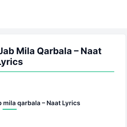
 Jab Mila Qarbala – Naat
Lyrics
b mila qarbala – Naat Lyrics