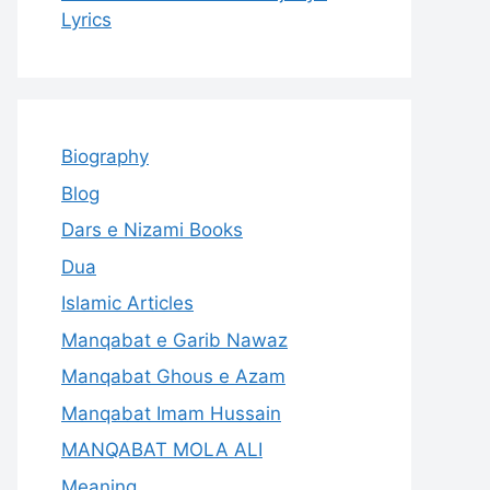
Lyrics
Biography
Blog
Dars e Nizami Books
Dua
Islamic Articles
Manqabat e Garib Nawaz
Manqabat Ghous e Azam
Manqabat Imam Hussain
MANQABAT MOLA ALI
Meaning