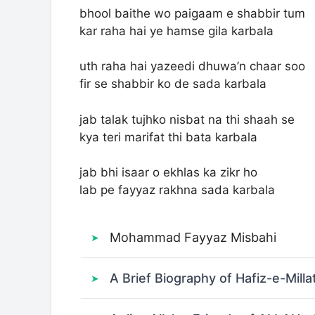
bhool baithe wo paigaam e shabbir tum
kar raha hai ye hamse gila karbala
uth raha hai yazeedi dhuwa’n chaar soo
fir se shabbir ko de sada karbala
jab talak tujhko nisbat na thi shaah se
kya teri marifat thi bata karbala
jab bhi isaar o ekhlas ka zikr ho
lab pe fayyaz rakhna sada karbala
Mohammad Fayyaz Misbahi
A Brief Biography of Hafiz-e-Milla