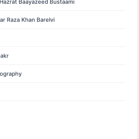
– Hazrat Baayazeed Bustaami
ar Raza Khan Barelvi
Bakr
iography