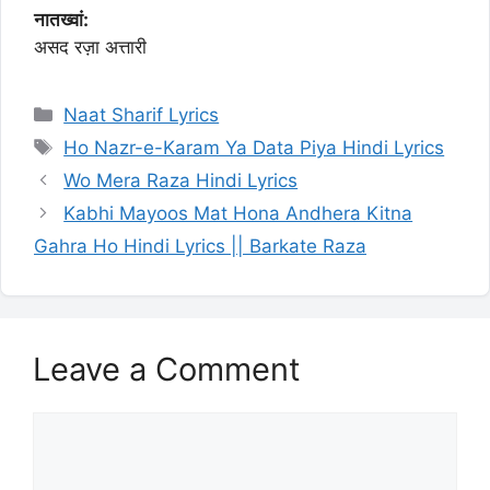
नातख्वां:
असद रज़ा अत्तारी
Categories
Naat Sharif Lyrics
Tags
Ho Nazr-e-Karam Ya Data Piya Hindi Lyrics
Wo Mera Raza Hindi Lyrics
Kabhi Mayoos Mat Hona Andhera Kitna
Gahra Ho Hindi Lyrics || Barkate Raza
Leave a Comment
Comment