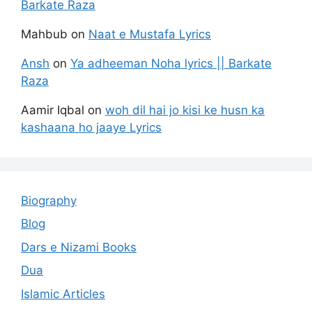
Barkate Raza
Mahbub
on
Naat e Mustafa Lyrics
Ansh
on
Ya adheeman Noha lyrics || Barkate
Raza
Aamir Iqbal
on
woh dil hai jo kisi ke husn ka
kashaana ho jaaye Lyrics
Biography
Blog
Dars e Nizami Books
Dua
Islamic Articles