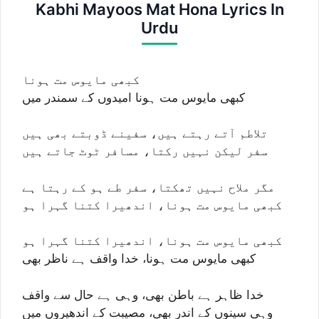
Kabhi Mayoos Mat Hona Lyrics In
Urdu
کبھی مایوس مت ہونا
کبھی مایوس مت ہونا امیدوں کے سمندر میں
تلاطم آتے رہتے ہیں، سفینے ڈوبتے بھی ہیں
سفر لیکن نہیں رکتا، مسافر ٹوٹ جاتے ہیں
مگر ملاح نہیں تھکتا، سفر طے ہو کے رہتا ہے
کبھی مایوس مت ہونا، اندھیرا کتنا گہرا ہو
کبھی مایوس مت ہونا، اندھیرا کتنا گہرا ہو
کبھی مایوس مت ہونا، خدا واقف ہے ناظر بھی
خدا ظاہر ہے باطن بھی، وہی ہے حال سے واقف
وہی سینوں کے اندر بھی، مصیبت کے اندھیروں میں