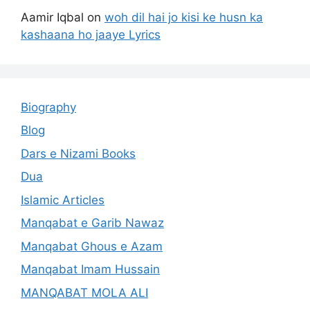
Aamir Iqbal
on
woh dil hai jo kisi ke husn ka
kashaana ho jaaye Lyrics
Biography
Blog
Dars e Nizami Books
Dua
Islamic Articles
Manqabat e Garib Nawaz
Manqabat Ghous e Azam
Manqabat Imam Hussain
MANQABAT MOLA ALI