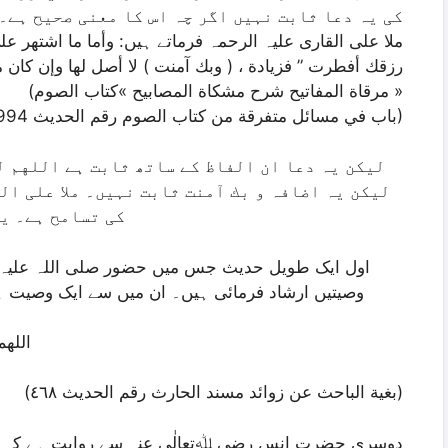
کی یہ دعا ثابت نہیں اگر چہ اس کا معنی صحیح ہے۔
ملا علی القاری علیہ الرحمہ فرماتے ہیں: وأما ما اشتهر ع
رزقك أفطرت ” فزيادة ، ( وبك آمنت ) لا أصل لها وإن كان م
(مرقاة المفاتيح شرح مشكاة المصابيح »كتاب الصوم »
باب في مسائل متفرقة من كتاب الصوم رقم الحدیث 1994)
لیکن یہ دعا ان الفاظ کے ساتھ ثابت ہے اللهم ل
لیکن یہ اضافہ و بك آمنت ثابت نہیں۔ ملا علی ال
کی تسامح ہے۔ ی
اول ایک طویل حدیث جس میں حضور صلی اللہ علیہ 
وصیتیں ارشاد فرمائی ہیں۔ ان میں سے ایک وصیت 
الله
(بغية الباحث عن زوائد مسند الحارث رقم الحديث ٤٦٨)
دوسری حضرت انس رضی ﷲتعالٰی عنہ سے روایت ہے کہ رس