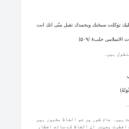
ك توکلت سبحٰنك وبحمدك تقبل منّی انك انت
نقول ہیں۔
۔
 ہیں۔ عام طور پر جو الفاظ مشہور ہیں
 افطرت بعینہ ان الفاظ کے ساتھ افطار