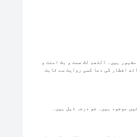
مشہور ہیں۔ اللھم لك صمت و بك امنت و
تھ افطار کی دعا کسی روایت سے ثابت
یں موجود ہیں۔ جو درجہ ذیل ہیں۔