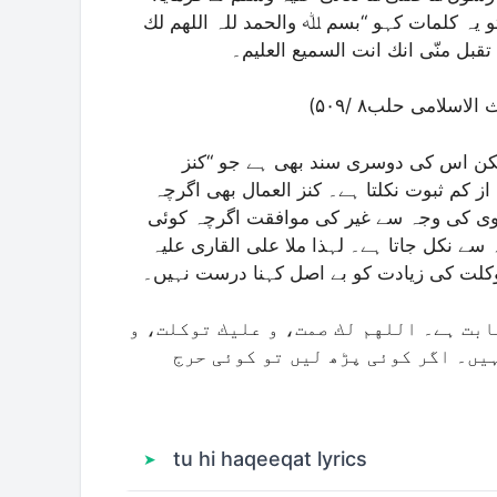
تو یہ کلمات کہو “بسم ﷲ والحمد للہ اللھم لك
ل منّی انك انت السمیع العلیم۔
لیکن اس کی دوسری سند بھی ہے جو “کنز
ز کم ثبوت نکلتا ہے۔ کنز العمال بھی اگرچہ
وی کی وجہ سے غیر کی موافقت اگرچہ کوئی
 سے نکل جاتا ہے۔ لہذا ملا علی القاری علیہ
 توكلت کی زیادت کو بے اصل کہنا درست نہیں۔
ثابت ہے۔ اللهم لك صمت، و عليك توكلت، و
یں۔ اگر کوئی پڑھ لیں تو کوئی حرج
tu hi haqeeqat lyrics