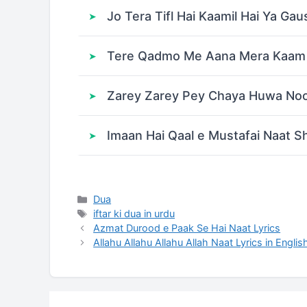
Jo Tera Tifl Hai Kaamil Hai Ya Ga
Tere Qadmo Me Aana Mera Kaam T
Zarey Zarey Pey Chaya Huwa Noor
Imaan Hai Qaal e Mustafai Naat Sh
Categories
Dua
Tags
iftar ki dua in urdu
Azmat Durood e Paak Se Hai Naat Lyrics
Allahu Allahu Allahu Allah Naat Lyrics in Englis