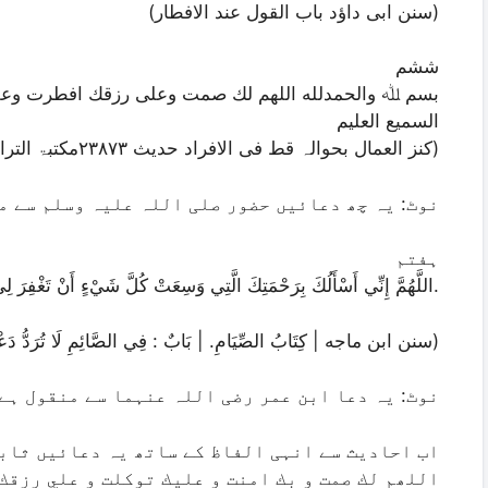
(سنن ابی داؤد باب القول عند الافطار)
ششم
بسم ﷲ والحمدلله اللھم لك صمت وعلی رزقك افطرت وعلی
السمیع العلیم
(کنز العمال بحوالہ قط فی الافراد حدیث ۲۳۸۷۳مکتبۃ التراث الاسلامی حلب۸ /۵۰۹)
نوٹ: یہ چھ دعائیں حضور صلی اللہ علیہ وسلم سے م
ہفتم
اللَّهُمَّ إِنِّي أَسْأَلُكَ بِرَحْمَتِكَ الَّتِي وَسِعَتْ كُلَّ شَيْءٍ أَنْ تَغْفِرَ لِي.
(سنن ابن ماجه | كِتَابُ الصِّيَامِ. | بَابٌ : فِي الصَّائِمِ لَا تُرَدُّ دَعْوَتُهُ)
نوٹ: یہ دعا ابن عمر رضی اللہ عنہما سے منقول ہے
اب احادیث سے انہی الفاظ کے ساتھ یہ دعائیں ثابت
اللھم لك صمت و بك امنت و عليك توكلت و علي رزقك