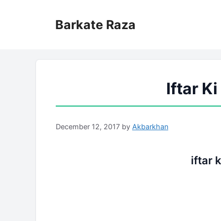
Skip
to
Barkate Raza
content
Iftar K
December 12, 2017
by
Akbarkhan
iftar 