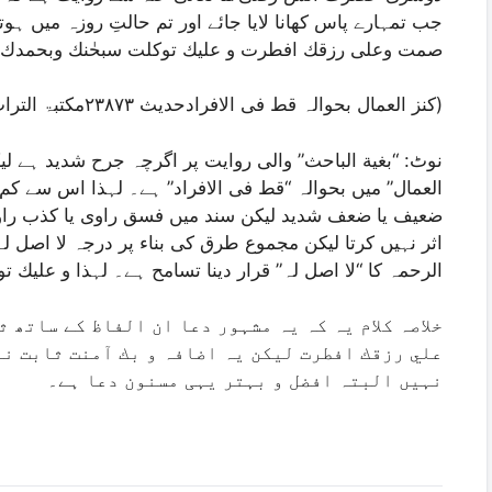
جب تمہارے پاس کھانا لایا جائے اور تم حالتِ روزہ میں ہو
صمت وعلی رزقك افطرت و علیك توکلت سبحٰنك وبحمدك تقب
(کنز العمال بحوالہ قط فی الافرادحدیث ۲۳۸۷۳مکتبۃ التراث الاسلامی حلب۸ /۵۰۹)
نوٹ: “بغیة الباحث” والی روایت پر اگرچہ جرح شدید ہے 
العمال” میں بحوالہ “قط فی الافراد” ہے۔ لہذا اس سے کم ا
ضعیف یا ضعف شدید لیکن سند میں فسق راوی یا کذب را
اثر نہیں کرتا لیکن مجموع طرق کی بناء پر درجہ لا اصل لہ
الرحمہ کا “لا اصل لہ” قرار دینا تسامح ہے۔ لہذا و عليك
خلاصہ کلام یہ کہ یہ مشہور دعا ان الفاظ کے ساتھ 
علي رزقك افطرت لیکن یہ اضافہ و بك آمنت ثابت نہ
نہیں البتہ افضل و بہتر یہی مسنون دعا ہے۔