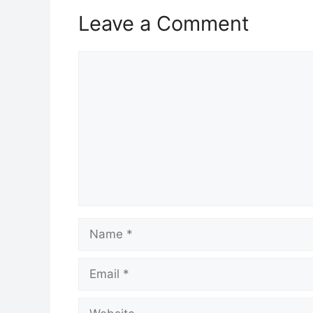
Leave a Comment
Comment
Name
Email
Website