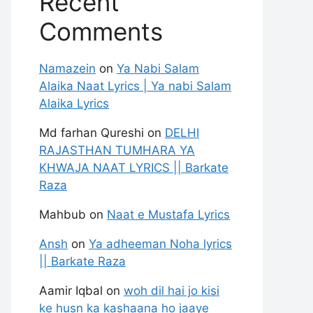
Recent
Comments
Namazein
on
Ya Nabi Salam
Alaika Naat Lyrics | Ya nabi Salam
Alaika Lyrics
Md farhan Qureshi
on
DELHI
RAJASTHAN TUMHARA YA
KHWAJA NAAT LYRICS || Barkate
Raza
Mahbub
on
Naat e Mustafa Lyrics
Ansh
on
Ya adheeman Noha lyrics
|| Barkate Raza
Aamir Iqbal
on
woh dil hai jo kisi
ke husn ka kashaana ho jaaye