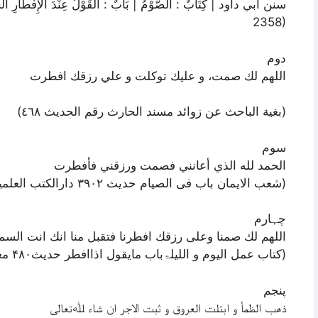
2358)
دوم
اللهم لك صمت، و عليك توكلت و علي رزقك افطرت
(بغية الباحث عن زوائد مسند الحارث رقم الحديث ٤٦٨)
سوم
الحمد لله الذي أعانني فصمت ورزقني فأفطرت
(شعب الایمان باب فی الصیام حدیث ۳۹۰۲ دارالکتب العلمیہ بیروت ۳ /۴۰۶)
چہارم
اللھم لك صمنا وعلی رزقك افطرنا فتقبل منا انك انت السمی
(کتاب عمل الیوم و اللیلۃباب مایقول اذاافطر حدیث۴۸۰ معارف نعمانیہ حیدر آباد دکن ص ۱۲۸)
پنجم
ذھب الظمأ و ابتلت العروق و ثبت الاجر ان شاء ﷲتعالی