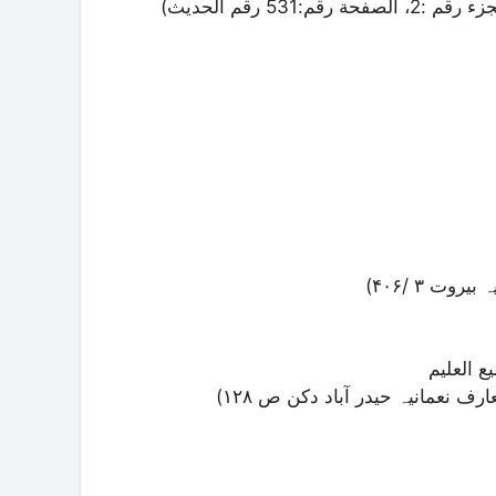
(سنن أبي داود | كِتَابٌ : الصَّوْمُ | بَابٌ : الْقَوْلُ عِنْدَ الْإِفْطَارِ الجزء رقم :2، الصفحة رقم:531 رقم الحديث
ع العلیم