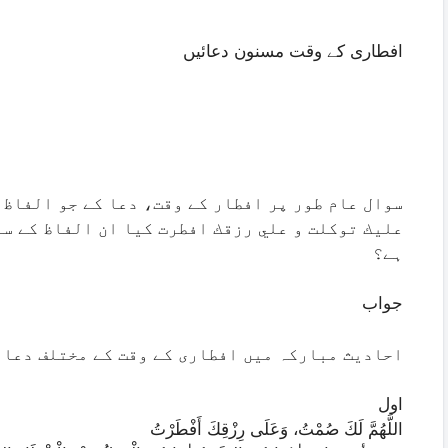
افطاری کے وقت مسنون دعائیں
سوال عام طور پر افطار کے وقت، دعا کے جو الفاظ 
عليك توكلت و علي رزقك افطرت کیا ان الفاظ کے سا
ہے؟
جواب
احادیث مبارکہ میں افطاری کے وقت کے مختلف دعائ
اول
اللَّهُمَّ لَكَ صُمْتُ، وَعَلَى رِزْقِكَ أَفْطَرْتُ