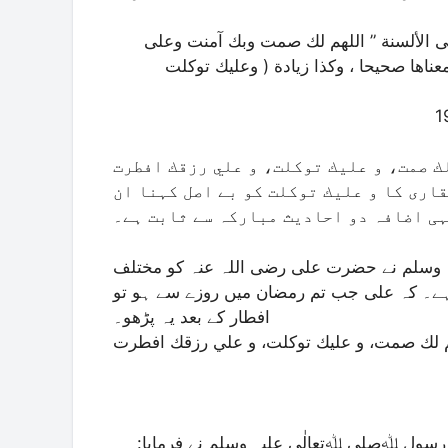
لى الألسنة ” اللهم لك صمت وبك آمنت وعلى
عناها صحيحا ، وكذا زيادة ( وعليك توكلت
ك صمت، و عليك توكلت، و علي رزقك افطرت
قاری کا و عليك توكلت کو بے اصل کہنا ان
ہی اضافہ دو احادیث مبارکہ سے ثابت ہے۔
وسلم نے حضرت علی رضی اللہ عنہ کو مختلف
ہے۔ کہ علی جب تم رمضان میں روزے سے ہو تو
افطار کے بعد یہ پڑھو۔
م لك صمت، و عليك توكلت، و علي رزقك افطرت
ول ﷲصلی ﷲتعالٰی علیہ وسلم نے فرمایا: