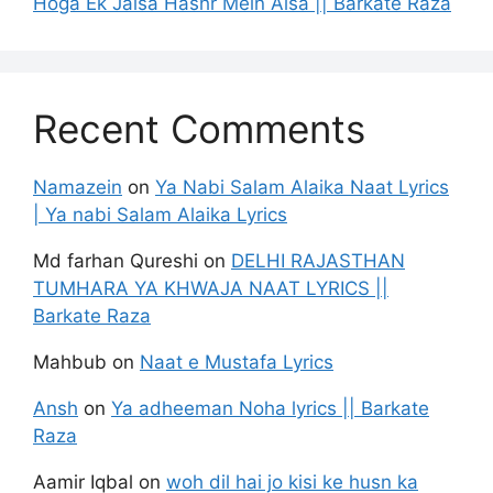
Hoga Ek Jalsa Hashr Mein Aisa || Barkate Raza
Recent Comments
Namazein
on
Ya Nabi Salam Alaika Naat Lyrics
| Ya nabi Salam Alaika Lyrics
Md farhan Qureshi
on
DELHI RAJASTHAN
TUMHARA YA KHWAJA NAAT LYRICS ||
Barkate Raza
Mahbub
on
Naat e Mustafa Lyrics
Ansh
on
Ya adheeman Noha lyrics || Barkate
Raza
Aamir Iqbal
on
woh dil hai jo kisi ke husn ka