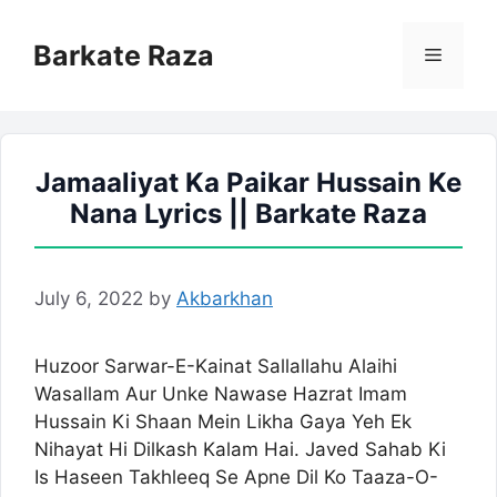
Skip
to
Barkate Raza
Menu
content
Jamaaliyat Ka Paikar Hussain Ke
Nana Lyrics || Barkate Raza
July 6, 2022
by
Akbarkhan
Huzoor Sarwar-E-Kainat Sallallahu Alaihi
Wasallam Aur Unke Nawase Hazrat Imam
Hussain Ki Shaan Mein Likha Gaya Yeh Ek
Nihayat Hi Dilkash Kalam Hai. Javed Sahab Ki
Is Haseen Takhleeq Se Apne Dil Ko Taaza-O-