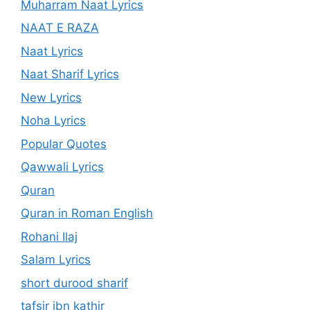
Muharram Naat Lyrics
NAAT E RAZA
Naat Lyrics
Naat Sharif Lyrics
New Lyrics
Noha Lyrics
Popular Quotes
Qawwali Lyrics
Quran
Quran in Roman English
Rohani Ilaj
Salam Lyrics
short durood sharif
tafsir ibn kathir