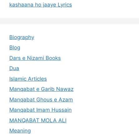
kashaana ho jaaye Lyrics
Biography
Blog
Dars e Nizami Books
Dua
Islamic Articles
Manqabat e Garib Nawaz
Manqabat Ghous e Azam
Manqabat Imam Hussain
MANQABAT MOLA ALI
Meaning