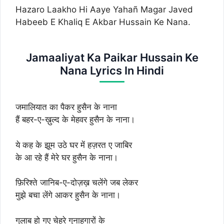
Hazaro Laakho Hi Aaye Yahañ Magar Javed
Habeeb E Khaliq E Akbar Hussain Ke Nana.
Jamaaliyat Ka Paikar Hussain Ke
Nana Lyrics In Hindi
जमालियात का पैकर हुसैन के नाना
हैं बहर-ए-ख़ुल्द के मेहवर हुसैन के नाना।
ये कह के झूम उठे घर में हज़रत ए जाबिर
के आ रहे हैं मेरे घर हुसैन के नाना।
फ़िरिश्ते जानिब-ए-दोज़ख़ चलेंगे जब लेकर
मुझे बचा लेंगे आकर हुसैन के नाना।
गुलाब हो गए चेहरे गुनाहगारों के