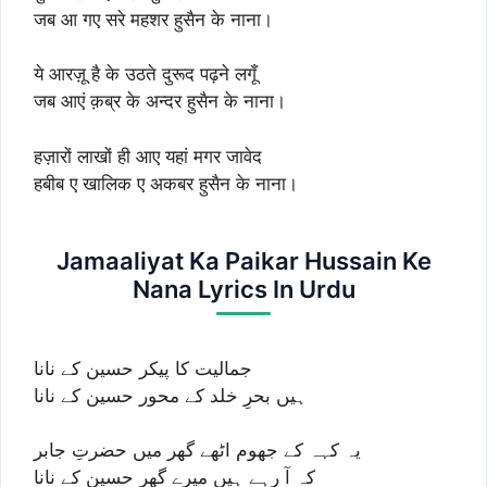
जब आ गए सरे महशर हुसैन के नाना।
ये आरज़ू है के उठते दुरूद पढ़ने लगूँ
जब आएं क़ब्र के अन्दर हुसैन के नाना।
हज़ारों लाखों ही आए यहां मगर जावेद
हबीब ए खालिक ए अकबर हुसैन के नाना।
Jamaaliyat Ka Paikar Hussain Ke
Nana Lyrics In Urdu
جمالیت کا پیکر حسین کے نانا
ہیں بحرِ خلد کے محور حسین کے نانا
یہ کہہ کے جھوم اٹھے گھر میں حضرتِ جابر
کہ آ رہے ہیں میرے گھر حسین کے نانا