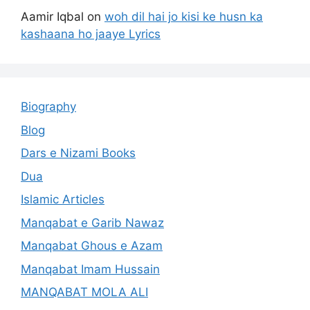
Aamir Iqbal
on
woh dil hai jo kisi ke husn ka
kashaana ho jaaye Lyrics
Biography
Blog
Dars e Nizami Books
Dua
Islamic Articles
Manqabat e Garib Nawaz
Manqabat Ghous e Azam
Manqabat Imam Hussain
MANQABAT MOLA ALI