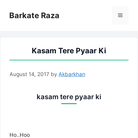
Skip
to
Barkate Raza
Menu
content
Kasam Tere Pyaar Ki
August 14, 2017
by
Akbarkhan
kasam tere pyaar ki
Ho..Hoo