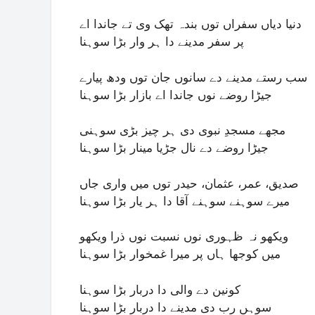
دنیا دیاں سفراں توں بندہ تھک وی تے جاندا اے
پر سفر مدینے دا ہر وار بڑا سوہنا
سب رستے مدینے دے سانوں جان توں ودھ پیارے
جیڑا روضے نوں جاندا اے بازار بڑا سوہنا
مجھے مسجدِ نبوی دی ہر چیز بڑی سوہنی
جیڑا روضے دے نال جڑیا مینار بڑا سوہنا
صدیق، عمر، عثمان، حیدر توں میں واری جاں
میرے سوہنے سوہنے آقا دا ہر یار بڑا سوہنا
ویکھو نہ ظہوری نوں نسبت نوں ذرا ویکھو
میں کوجھا ہاں پر میرا غمخوار بڑا سوہنا
کونین دے والی دا دربار بڑا سوہنا
سوہں رب دی مدینے دا دربار بڑا سوہنا