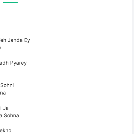
Teh Janda Ey
a
adh Pyarey
a
 Sohni
hna
i Ja
ra Sohna
Wekho