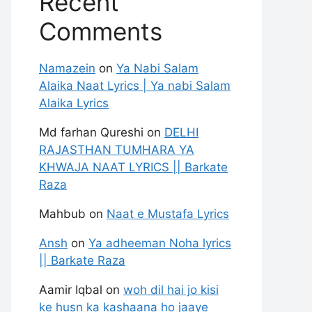
Recent
Comments
Namazein
on
Ya Nabi Salam
Alaika Naat Lyrics | Ya nabi Salam
Alaika Lyrics
Md farhan Qureshi
on
DELHI
RAJASTHAN TUMHARA YA
KHWAJA NAAT LYRICS || Barkate
Raza
Mahbub
on
Naat e Mustafa Lyrics
Ansh
on
Ya adheeman Noha lyrics
|| Barkate Raza
Aamir Iqbal
on
woh dil hai jo kisi
ke husn ka kashaana ho jaaye