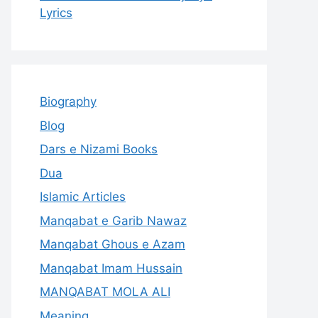
Lyrics
Biography
Blog
Dars e Nizami Books
Dua
Islamic Articles
Manqabat e Garib Nawaz
Manqabat Ghous e Azam
Manqabat Imam Hussain
MANQABAT MOLA ALI
Meaning