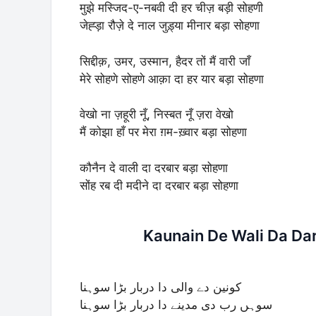
मुझे मस्जिद-ए-नबवी दी हर चीज़ बड़ी सोहणी
जेह्ड़ा रौज़े दे नाल जुड़्या मीनार बड़ा सोहणा
सिद्दीक़, उमर, उस्मान, हैदर तों मैं वारी जाँ
मेरे सोहणे सोहणे आक़ा दा हर यार बड़ा सोहणा
वेखो ना ज़हूरी नूँ, निस्बत नूँ ज़रा वेखो
मैं कोझा हाँ पर मेरा ग़म-ख़्वार बड़ा सोहणा
कौनैन दे वाली दा दरबार बड़ा सोहणा
सोंह रब दी मदीने दा दरबार बड़ा सोहणा
Kaunain De Wali Da Dar
کونین دے والی دا دربار بڑا سوہنا
سوہں رب دی مدینے دا دربار بڑا سوہنا