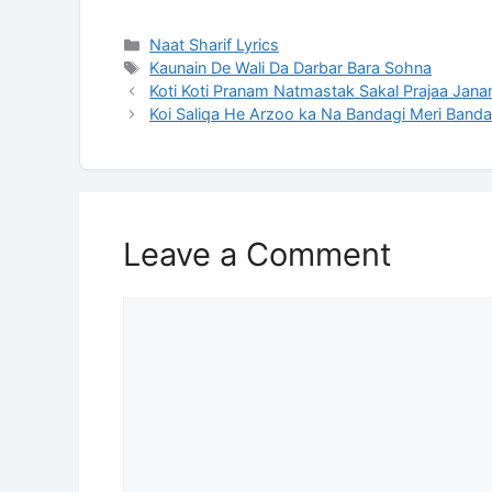
Categories
Naat Sharif Lyrics
Tags
Kaunain De Wali Da Darbar Bara Sohna
Koti Koti Pranam Natmastak Sakal Prajaa Jana
Koi Saliqa He Arzoo ka Na Bandagi Meri Bandag
Leave a Comment
Comment