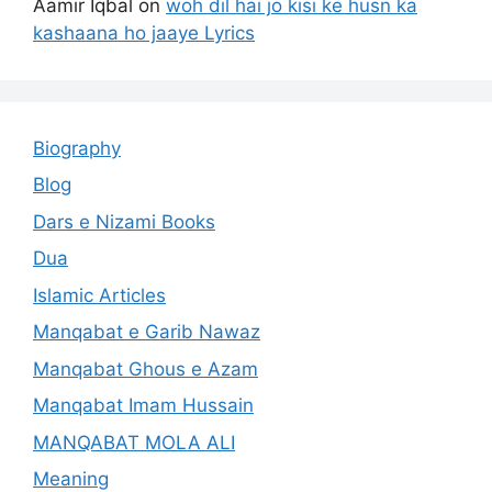
Aamir Iqbal
on
woh dil hai jo kisi ke husn ka
kashaana ho jaaye Lyrics
Biography
Blog
Dars e Nizami Books
Dua
Islamic Articles
Manqabat e Garib Nawaz
Manqabat Ghous e Azam
Manqabat Imam Hussain
MANQABAT MOLA ALI
Meaning