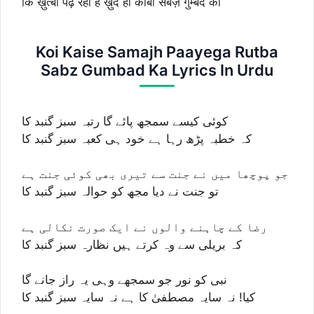
कि ख़ुत्बा पढ़ रहा है ख़ुद ही काबा सबज़ गुम्बद का
Koi Kaise Samajh Paayega Rutba
Sabz Gumbad Ka Lyrics In Urdu
کوئی کیسے سمجھ پائے گا رتبہ سبز گنبد کا
کہ خطبہ پڑھ رہا ہے خود ہی کعبہ سبز گنبد کا
جو پوچھا میں نے جنت سے تیری بھی کوئی جنت ہے
تو جنت نے دیا مجھ کو حوالہ سبز گنبد کا
رضا کے چاہنے والوں نے ایک صورت نکالی ہے
کہ بریلی سے وہ کرتے ہیں نظارہ سبز گنبد کا
نبی کو نور جو سمجھے وہی یہ راز جانے گا
کیا! نہ سایہ مصطفیٰ کا ہے نہ سایہ سبز گنبد کا