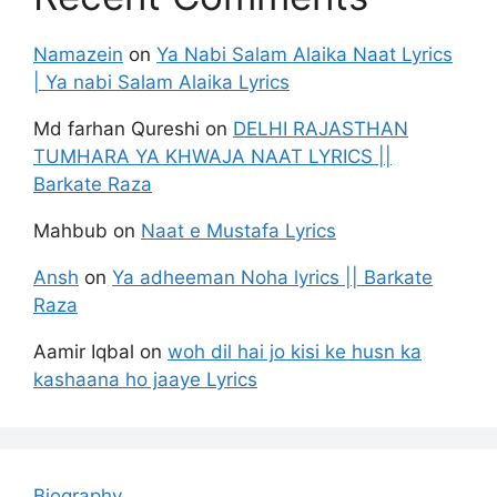
Namazein
on
Ya Nabi Salam Alaika Naat Lyrics
| Ya nabi Salam Alaika Lyrics
Md farhan Qureshi
on
DELHI RAJASTHAN
TUMHARA YA KHWAJA NAAT LYRICS ||
Barkate Raza
Mahbub
on
Naat e Mustafa Lyrics
Ansh
on
Ya adheeman Noha lyrics || Barkate
Raza
Aamir Iqbal
on
woh dil hai jo kisi ke husn ka
kashaana ho jaaye Lyrics
Biography