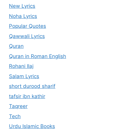
New Lyrics
Noha Lyrics
Popular Quotes
Qawwali Lyrics
Quran
Quran in Roman English
Rohani Ilaj
Salam Lyrics
short durood sharif
tafsir ibn kathir
Taqreer
Tech
Urdu Islamic Books