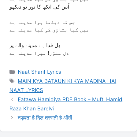
اُس کی آنکھ کا نور تو دیکھو
جِس کا دیکھا ہوا مدینہ ہے
میں کیا بتاؤں کی کیا مدینہ ہے
دِل فدا ہے مدینے والے پر
دِل منوّر! میرا مدینہ ہے
Categories
Naat Sharif Lyrics
Tags
MAIN KYA BATAUN KI KYA MADINA HAI
NAAT LYRICS
Fatawa Hamidiya PDF Book – Mufti Hamid
Raza Khan Barelvi
तड़पता है दिल तरसती है आँखें