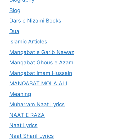
Blog
Dars e Nizami Books
Dua
Islamic Articles
Manqabat e Garib Nawaz
Manqabat Ghous e Azam
Manqabat Imam Hussain
MANQABAT MOLA ALI
Meaning
Muharram Naat Lyrics
NAAT E RAZA
Naat Lyrics
Naat Sharif Lyrics