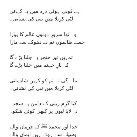
ہے ڈوبی ہوئی درد میں یہ کہانی
لٹی کربلا میں نبی کی نشانی۔
وہ تھا سرورِ دونوں عالم کا پیارا
جسے ظالموں تم نے دھوکے سے مارا
تمہیں تیز خنجر پہ چلنا پڑے گا
کہ نارِ جہنم میں جلنا پڑے گا
ملے گی نہ تم کو کہیں شادمانی
لٹی کربلا میں نبی کی نشانی۔
کیا گرم ریتی کے دامن پہ سجدہ
نہ لایا لبوں پر کبھی کوئی شکوہ
خدا اور محمد ﷺ کے فرمان والے
وسیلے سے ہوتے ہیں ایمان والے