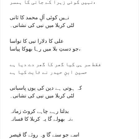
نہیں کوئی زہرا کے جانی کا ہمسر،
نہیں کوئی آلِ محمد کا ثانی
لٹی کربلا میں نبی کی نشانی۔
علی کا دلارا نبی کا نواسا
جو دستِ بلا میں رہا بھوکا پیاسا،
فقط سر ہی کیا گھر کا گھر دے دیا ہے
حسین ابنِ حیدر نے ثابت کیا ہے
کہ ہوتی ہے دین کی یوں پاسبانی
لٹی کربلا میں نبی کی نشانی۔
بدلتا رہے چاہے کروٹ زمانہ
نہ بھولے گا یہ کربلا کا فسانہ،
اسے جو سنے گا وہ روئے گا قیصر