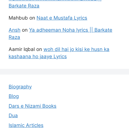
Barkate Raza
Mahbub
on
Naat e Mustafa Lyrics
Ansh
on
Ya adheeman Noha lyrics || Barkate
Raza
Aamir Iqbal
on
woh dil hai jo kisi ke husn ka
kashaana ho jaaye Lyrics
Biography
Blog
Dars e Nizami Books
Dua
Islamic Articles