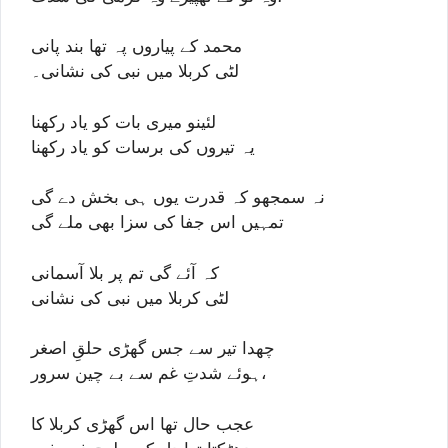
محمد کے پیاروں پہ تھا بند پانی
لٹی کربلا میں نبی کی نشانی۔
لئینو میری بات کو یاد رکھنا
یہ تیروں کی برسات کو یاد رکھنا
نہ سمجھو کہ قدرت یوں ہی بخش دے گی
تمہیں اس جفا کی سزا بھی ملے گی
کہ آئے گی تم پر بلا آسمانی
لٹی کربلا میں نبی کی نشانی
چھدا تیر سے جس گھڑی حلقِ اصغر
ہوئے شدتِ غم سے بے چین سرور،
عجب حال تھا اس گھڑی کربلا کا