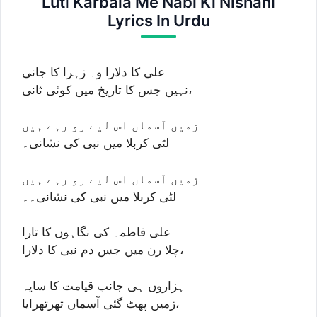
Luti Karbala Me Nabi Ki Nishani
Lyrics In Urdu
علی کا دلارا وہ زہرا کا جانی
نہیں جس کا تاریخ میں کوئی ثانی،
زمیں آسماں اس لیے رو رہے ہیں
لٹی کربلا میں نبی کی نشانی۔
زمیں آسماں اس لیے رو رہے ہیں
لٹی کربلا میں نبی کی نشانی۔۔
علی فاطمہ کی نگاہوں کا تارا
چلا رن میں جس دم نبی کا دلارا،
ہزاروں ہی جانب قیامت کا سایہ
زمیں پھٹ گئی آسماں تھرتھرایا،