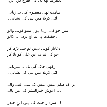
دھڑکتا تھا دل کی طرح ذرہ ذرہ،
قیامت تھی معصوم کی بے زبانی
لٹی کربلا میں نبی کی نشانی۔
میں جو کہہ رہا ہوں سنو کوفے والو
حقیقت پہ تم آج پردہ نہ ڈالو،
دغاباز کوئی نہیں تم سے بڑھ کر
جو کی تم نے ابنِ علی کو بلا کر
رکھی جائے گی یاد یہ میزبانی
لٹی کربلا میں نبی کی نشانی۔
ہر اک ظلم ہنس ہنس کے سہہ لینے والے
یہ آغوشِ خیرالبشر کے ہیں پالے،
کہ سردار جنت کے ہیں ابنِ حیدر