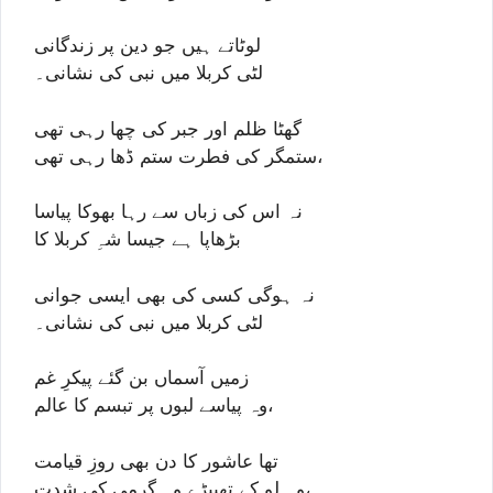
لوٹاتے ہیں جو دین پر زندگانی
لٹی کربلا میں نبی کی نشانی۔
گھٹا ظلم اور جبر کی چھا رہی تھی
ستمگر کی فطرت ستم ڈھا رہی تھی،
نہ اس کی زباں سے رہا بھوکا پیاسا
بڑھاپا ہے جیسا شہِ کربلا کا
نہ ہوگی کسی کی بھی ایسی جوانی
لٹی کربلا میں نبی کی نشانی۔
زمیں آسماں بن گئے پیکرِ غم
وہ پیاسے لبوں پر تبسم کا عالم،
تھا عاشور کا دن بھی روزِ قیامت
وہ لو کے تھپیڑے وہ گرمی کی شدت،