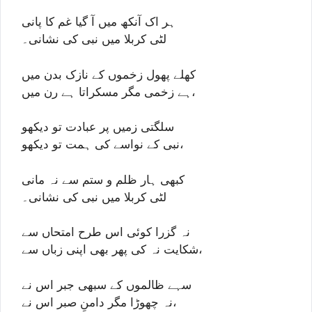
ہر اک آنکھ میں آ گیا غم کا پانی
لٹی کربلا میں نبی کی نشانی۔
کھلے پھول زخموں کے نازک بدن میں
ہے زخمی مگر مسکراتا ہے رن میں،
سلگتی زمیں پر عبادت تو دیکھو
نبی کے نواسے کی ہمت تو دیکھو،
کبھی ہار ظلم و ستم سے نہ مانی
لٹی کربلا میں نبی کی نشانی۔
نہ گزرا کوئی اس طرح امتحاں سے
شکایت نہ کی پھر بھی اپنی زباں سے،
سہے ظالموں کے سبھی جبر اس نے
نہ چھوڑا مگر دامنِ صبر اس نے،