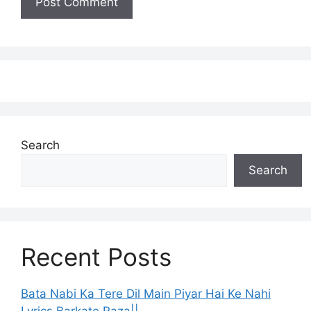
Search
Search
Recent Posts
Bata Nabi Ka Tere Dil Main Piyar Hai Ke Nahi
Lyrics Barkate Raza||