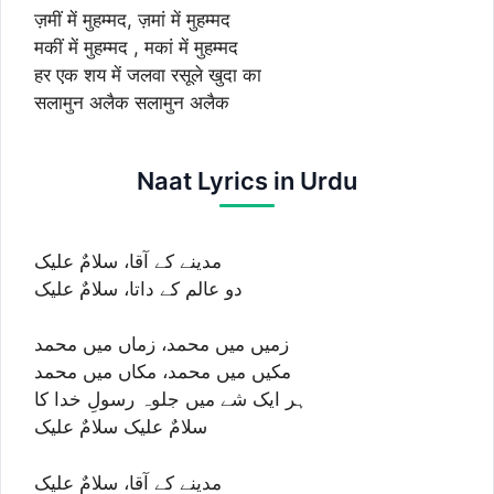
ज़मीं में मुहम्मद, ज़मां में मुहम्मद
मकीं में मुहम्मद , मकां में मुहम्मद
हर एक शय में जलवा रसूले खुदा का
सलामुन अलैक सलामुन अलैक
Naat Lyrics in Urdu
مدینے کے آقا، سلامٌ علیک
دو عالم کے داتا، سلامٌ علیک
زمیں میں محمد، زماں میں محمد
مکیں میں محمد، مکاں میں محمد
ہر ایک شے میں جلوہ رسولِ خدا کا
سلامٌ علیک سلامٌ علیک
مدینے کے آقا، سلامٌ علیک