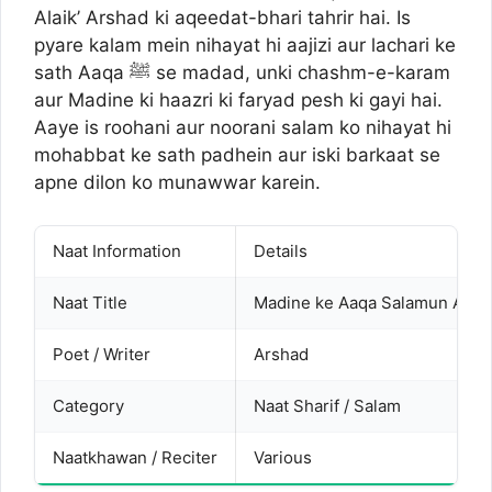
Alaik’ Arshad ki aqeedat-bhari tahrir hai. Is
pyare kalam mein nihayat hi aajizi aur lachari ke
sath Aaqa ﷺ se madad, unki chashm-e-karam
aur Madine ki haazri ki faryad pesh ki gayi hai.
Aaye is roohani aur noorani salam ko nihayat hi
mohabbat ke sath padhein aur iski barkaat se
apne dilon ko munawwar karein.
Naat Information
Details
Naat Title
Madine ke Aaqa Salamun Alaik
Poet / Writer
Arshad
Category
Naat Sharif / Salam
Naatkhawan / Reciter
Various