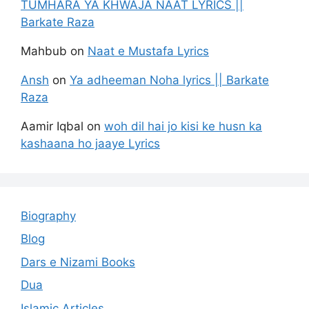
TUMHARA YA KHWAJA NAAT LYRICS ||
Barkate Raza
Mahbub
on
Naat e Mustafa Lyrics
Ansh
on
Ya adheeman Noha lyrics || Barkate
Raza
Aamir Iqbal
on
woh dil hai jo kisi ke husn ka
kashaana ho jaaye Lyrics
Biography
Blog
Dars e Nizami Books
Dua
Islamic Articles