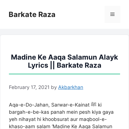
Skip
to
Barkate Raza
Menu
content
Madine Ke Aaqa Salamun Alayk
Lyrics || Barkate Raza
February 17, 2021
by
Akbarkhan
Aqa-e-Do-Jahan, Sarwar-e-Kainat ﷺ ki
bargah-e-be-kas panah mein pesh kiya gaya
yeh nihayat hi khoobsurat aur maqbool-e-
khaso-aam salam ‘Madine Ke Aaqa Salamun