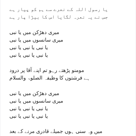
یا رسول اللہ کے نعرے سے ہم کو پیار ہے
جس نے یہ نعرہ لگایا اس کا بیڑا پار ہے
میری دھڑکن میں یا نبی
میری سانسوں میں یا نبی
یا نبی یا نبی یا نبی
یا نبی یا نبی یا نبی
مومنو پڑھتے رہو تم اپنے آقا پر درود
ہے فرشتوں کا وظیفہ الصلوۃ والسلام
میری دھڑکن میں یا نبی
میری سانسوں میں یا نبی
یا نبی یا نبی یا نبی
یا نبی یا نبی یا نبی
میں وہ سنی ہوں جمیلے قادری مرنے کے بعد