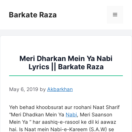
Skip
to
Barkate Raza
Menu
content
Meri Dharkan Mein Ya Nabi
Lyrics || Barkate Raza
May 6, 2019
by
Akbarkhan
Yeh behad khoobsurat aur roohani Naat Sharif
“Meri Dhadkan Mein Ya
Nabi
, Meri Saanson
Mein Ya ” har aashiq-e-rasool ke dil ki aawaz
hai. Is Naat mein Nabi-e-Kareem (S.A.W) se