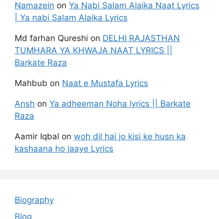
Namazein
on
Ya Nabi Salam Alaika Naat Lyrics
| Ya nabi Salam Alaika Lyrics
Md farhan Qureshi
on
DELHI RAJASTHAN
TUMHARA YA KHWAJA NAAT LYRICS ||
Barkate Raza
Mahbub
on
Naat e Mustafa Lyrics
Ansh
on
Ya adheeman Noha lyrics || Barkate
Raza
Aamir Iqbal
on
woh dil hai jo kisi ke husn ka
kashaana ho jaaye Lyrics
Biography
Blog