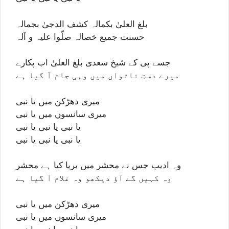
بلغ العلیٰ بکمالہ کشف الدجیٰ بجمالہ
حسنت جمیع خصالہ صلّوا علیہ و آلہ
جسے پی کے شیخ سعدی بلغ العلیٰ اب پکارے
میرے دستِ ناتواں میں وہی جام آ گیا ہے
میری دھڑکن میں یا نبی
میری سانسوں میں یا نبی
یا نبی یا نبی یا نبی
یا نبی یا نبی یا نبی
وہ ادیب جس نے محشر میں برپا کیا ہے محشر
وہ کہیں گے آؤ دیکھو وہ غلام آ گیا ہے
میری دھڑکن میں یا نبی
میری سانسوں میں یا نبی