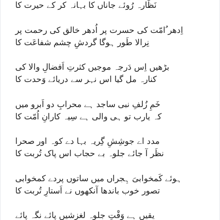
نَظَّارہ رُوئے جاناں کا بہانہ کر کے حیرت کا
اِدھر ُامّت کی حسرت پر اُدھر خالق کی رحمت پر
نِرالا طَور ہوگا گردشِ چشم شفاعَت کا
بڑھیں اِس دَرجہ موجیں کثرتِ اَفضالِ والا کی
کنارہ مل گیا اس نہر سے دریائے وَحدت کا
خَمِ زُلفِ نبی ساجد ہے محرابِ دو اَبرو میں
کہ یارب تو ہی والی ہے سِیہ کارانِ اُمّت کا
مدد اے جوشِشِ گِریہ بہا دے کوہ اور صحرا
نظَر آ جائے جلوہ بے حجاب اس پاک تُربت کا
ہوئے کَمخوابیَ ہِجراں میں ساتوں پردے کمخوابی
تصور خوب باندھا آنکھوں نے اَستارِ تُربت کا
یقیں ہے وَقْتِ جلوہ لغزشیں پائے نگہ پائے