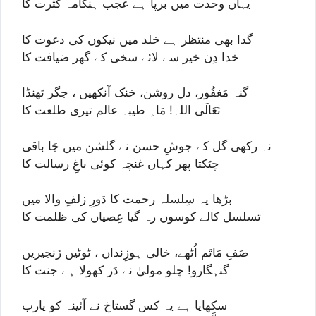
یہاں وحدت میں برپا ہے عجب ہنگامہ کثرت کا
گدا بھی منتظر ہے خلد میں نیکوں کی دعوت کا
خدا دِن خیر سے لائے سخی کے گھر ضیافت کا
گنہ مَغفُور، دل روشن، خنک آنکھیں ، جگر ٹھنڈا
تَعَالَی اللہ! مَاہِ طیبہ عالم تیری طلعت کا
نہ رکھی گل کے جوشِ حسن نے گلشن میں جَا باقی
چٹکتا پھر کہاں غنچہ کوئی باغِ رسالت کا
بڑھا یہ سِلسلہ رحمت کا دَورِ زلفِ والا میں
تسلسل کالے کوسوں رہ گیا عِصیاں کی ظلمت کا
صَفِ مَاتَم اُٹھے، خالی ہوزِنداں ، ٹوٹیں زَنجیریں
گنہگارو! چلو مولیٰ نے دَر کھولا ہے جنت کا
سکھایا ہے یہ کس گستاخ نے آئینہ کو یارب