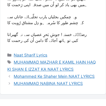
ہمیں بھی یاد کر لو اُن میں صدقہ اپنی رَحمت کا
وہ چمکیں بجلیاں یارب تجلّیہائے جاناں سے
کہ چشم طور کا سُرمہ ہو دِل مشتاق رُویت کا
رضاؔئے خستہ! جوشِ بَحرِ عصیاں سے نہ گھبرانا
کبی تو ہاتھ آجائے گا دامن اُن کی رحمت کا
Categories
Naat Sharif Lyrics
Tags
MUHAMMAD MAZHAR E KAMIL HAIN HAQ
KI SHAN E IZZAT KA NAAT LYRICS
Mohammed Ke Shaher Mein NAAT LYRICS
MUHAMMAD NABINA NAAT LYRICS