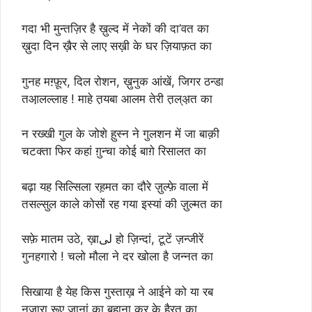
गदा भी मुन्तज़िर है ख़ुल्द में नेकों की दा’वत का
ख़ुदा दिन ख़ैर से लाए सख़ी के घर ज़ियाफ़त का
गुनह मग़्फ़ूर, दिल रोशन, ख़ुनुक आंखें, जिगर ठन्डा
तआ़लल्लाह ! माहे त़यबा आलम तेरी त़ल्अ़त का
न रख्खी गुल के जोशे ह़ुस्न ने गुलशन में जा बाक़ी
चटक्ता फिर कहां ग़ुन्चा कोई बाग़े रिसालत का
बढ़ा यह सिल्सिला रह़मत का दौरे ज़ुल्फ़े वाला में
तसल्सुल काले कोसों रह गया इस्यां की ज़ुल्मत का
सफ़े मातम उठे, ख़ाلی हो ज़िन्दां, टूटें ज़न्जीरें
गुनहगारो ! चलो मौला ने दर खोला है जन्नत का
सिखाया है येह किस गुस्ताख़ ने आईने को या रब
नज़ारा रूए जानां का बहाना कर के हैरत का