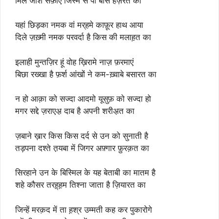
मिले जोशे सफ़ाए जिस्म से पा बोस हज़रत का
यहां छिड़का नमक वां मर्‌हमे काफ़ूर हाथ आया
दिले ज़ख़्मी नमक परवर्दा है किस की मलाह़त का
इलाही मुन्तज़िर हूं वोह ख़िरामे नाज़ फ़रमाएं
बिछा रख्खा है फ़र्श आंखों ने कम-ख़्वाबे बसारत का
न हो आक़ा को सज्दा आदमो यूसुफ़ को सज्दा हो
मगर सद्दे ज़राएअ़ दाब है अपनी शरीअ़त का
ज़बाने ख़ार किस किस दर्द से उन को सुनाती है
तड़पना दश्ते त़यबा में जिगर अफ़्गार फ़ुरक़त का
सिरहाने उन के बिस्मिल के यह बेताबी का मातम है
शहे कौसर तरह़्ह़म तिश्ना जाता है ज़ियारत का
जिन्हें मरक़द में ता ह़श्र उम्मती कह कर पुकारोगे