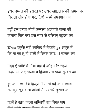
इधर उम्मत की ह़सरत पर उधर ख़ालِक की रह़मत पर
निराला त़ौर होगा गर्دिशे चश्मे शफ़ाअ़त का
बढ़ीं इस दरजा मौजें कसरते अफ़्ज़ाले वाला की
कनारा मिल गया इस नह्‌र से दरियाए वह़्‌दत का
ख़ме ज़ुल्फ़े नबी साजिद है मेह़राबे دو अब्रू में
कि या रब तू ही वाली है सियह कारانے उम्मत का
मदद ऐ जोशिशे गिर्या बहा दे कोह और सह़रा
नज़र आ जाए जल्वा बे ह़िजाब उस पाक तुरबत का
हुए कम-ख़्वाबिये हिज्रां में सातों पर्दे कम-ख़्वाबी
तसव्वुर खूब बांधा आंखों ने अस्तारे तुरबत का
यक़ीं है वक़्ते जल्वा लग्ज़िशें पाए निगह पाए