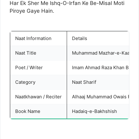
Har Ek Sher Me Ishq-O-Irfan Ke Be-Misal Moti
Piroye Gaye Hain.
Naat Information
Details
Naat Title
Muhammad Mazhar-e-Kaamil Ha
Poet / Writer
Imam Ahmad Raza Khan Barelvi
Category
Naat Sharif
Naatkhawan / Reciter
Alhaaj Muhammad Owais Raza 
Book Name
Hadaiq-e-Bakhshish