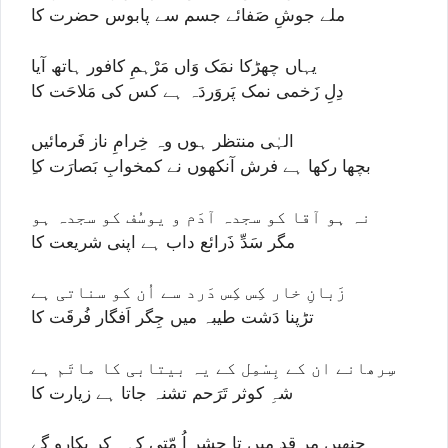
ملے جوشِ صَفائے جسم سے پابوس حضرت کا
یہاں چھڑکا نمَک وَاں مَرْہمِ کافور ہاتھ آیا
دِلِ زَخمی نمک پَروَردَہ ہے کس کی مَلاحَت کا
الہٰی منتظر ہوں وہ خِرامِ ناز فَرمائیں
ِبچھا رکھا ہے فرش آنکھوں نے کمخوابِ بَصارَت کا
نہ ہو آقا کو سجدہ آدَم و یوسُف کو سجدہ ہو
مگر سَدِّ ذَرائع داب ہے اپنی شریعت کا
زَبانِ خار کِس کِس دَرد سے اُن کو سناتی ہے
تڑپنا دَشت طیبہ میں جِگر اَفگار فُرقَت کا
سِرھانے ان کے بِسْمِل کے یہ بیتابی کا ماتَم ہے
شہِ کوثر تَرَحم تشنہ جاتا ہے زیارت کا
جنھیں مر قد میں تا حشر اُ مّتی کہہ کر پکارو گے