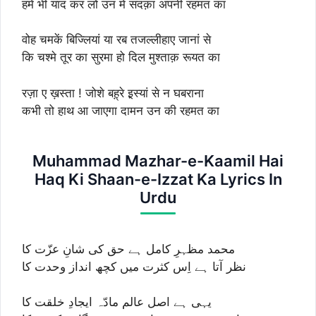
हमें भी याद कर लो उन में सदक़ा अपनी रहमत का
वोह चमकें बिज्लियां या रब तजल्लीहाए जानां से
कि चश्मे तूर का सुरमा हो दिल मुश्ताक़ रूयत का
रज़ा ए ख़स्ता ! जोशे बह़्‌रे इ़स्यां से न घबराना
कभी तो हाथ आ जाएगा दामन उन की रहमत का
Muhammad Mazhar-e-Kaamil Hai
Haq Ki Shaan-e-Izzat Ka Lyrics In
Urdu
محمد مظہرِ کامل ہے حق کی شانِ عزّت کا
نظر آتا ہے اِس کثرت میں کچھ انداز وحدت کا
یہی ہے اصل عالم مادّہ ایجادِ خلقت کا