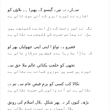
سہارے نے تیرے گیسو کے پھیرا ہے بلاؤں کو
اشارے نے تیرے ابرو کے آئی موت ٹالی ہے
نگہ نے تیر زحمت کے دلِ امت سے کھینچے ہیں
مژہ نے پھانس حسرت کی کلیجے سے نکالی ہے
فقیرو بے نواؤ ! اپنی اپنی جھولیاں بھر لو
کہ باڑا بٹ رہا ہے، فیض پر سرکارِ عالی ہے
تجھی کو خلعتِ یکتائیِ عالم ملا حق سے
تیرے ہی جسم پر موزوں قبائے بے مثالی ہے
نکالا کب کسی کو بزمِ فیضِ عام سے تم نے
نکالی ہے تو آنے والوں کی حسرت نکالی ہے
بڑھے کیوں کر نہ پھر شکلِ ہلال اسلام کی رونق
ہلالِ آسمانِ دیں تیری تیغِ ہلالی ہے