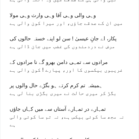
وہی والی وہی آقا وہی وارث وہی مولا
میں ان کے صدقے جاؤں، اور میرا کون والی ہے
پکار، اے جانِ عیسیٰ ! سن لو اپنے خستہ حالوں کی
مرض نے دردمندوں کی غضب میں جان ڈالی ہے
مرادوں سے تمہی دامن بھرو گے نا مرادوں کے
غریبوں بیکسوں کا اور، پیارے ! کون والی ہے
ہمیشہ تم کرم کرتے ہو بگڑے حال والوں پر
بگڑ کر میری حالت نے میری بگڑی بنا لی ہے
تمہارے در تمہارے آستاں سے میں کہاں جاؤں
نہ مجھ سا کوئی بیکس ہے، نہ تم سا کوئی والی
ہے