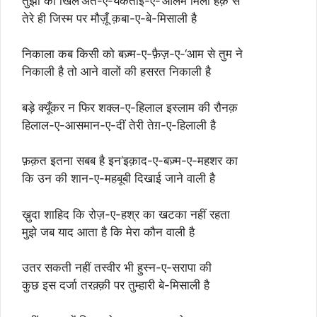
तुझी को खिल’अत-ए-यकताई-ए-‘आलम मिला हक़ से
तेरे ही जिस्म पर मौज़ूँ क़बा-ए-बे-मिसाली है
निकाला कब किसी को बज़्म-ए-फ़ैज़-ए-‘आम से तुम ने
निकाली है तो आने वालों की हसरत निकाली है
बड़े क्यूँकर न फिर शक्ल-ए-हिलाल इस्लाम की रौनक़
हिलाल-ए-आसमान-ए-दीं तेरी तेग़-ए-हिलाली है
फ़क़त इतना सबब है इन’इक़ाद-ए-बज़्म-ए-महशर का
कि उन की शान-ए-महबूबी दिखाई जाने वाली है
ख़ुदा शाहिद कि रोज़-ए-हश्र का खटका नहीं रहता
मुझे जब याद आता है कि मेरा कौन वाली है
उतर सकती नहीं तस्वीर भी हुस्न-ए-सरापा की
कुछ इस दर्जा तरक़्क़ी पर तुम्हारी बे-मिसाली है