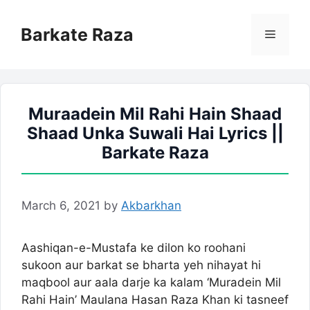
Skip
to
Barkate Raza
Menu
content
Muraadein Mil Rahi Hain Shaad
Shaad Unka Suwali Hai Lyrics ||
Barkate Raza
March 6, 2021
by
Akbarkhan
Aashiqan-e-Mustafa ke dilon ko roohani
sukoon aur barkat se bharta yeh nihayat hi
maqbool aur aala darje ka kalam ‘Muradein Mil
Rahi Hain’ Maulana Hasan Raza Khan ki tasneef