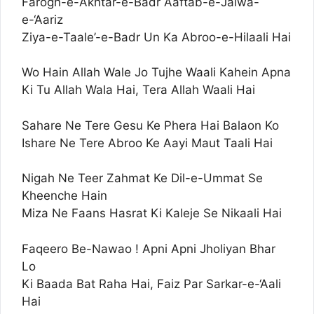
Farogh-e-Akhtar-e-Badr Aaftab-e-Jalwa-
e-‘Aariz
Ziya-e-Taale’-e-Badr Un Ka Abroo-e-Hilaali Hai
Wo Hain Allah Wale Jo Tujhe Waali Kahein Apna
Ki Tu Allah Wala Hai, Tera Allah Waali Hai
Sahare Ne Tere Gesu Ke Phera Hai Balaon Ko
Ishare Ne Tere Abroo Ke Aayi Maut Taali Hai
Nigah Ne Teer Zahmat Ke Dil-e-Ummat Se
Kheenche Hain
Miza Ne Faans Hasrat Ki Kaleje Se Nikaali Hai
Faqeero Be-Nawao ! Apni Apni Jholiyan Bhar
Lo
Ki Baada Bat Raha Hai, Faiz Par Sarkar-e-‘Aali
Hai