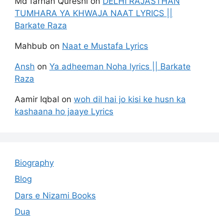
Md farhan Qureshi
on
DELHI RAJASTHAN
TUMHARA YA KHWAJA NAAT LYRICS ||
Barkate Raza
Mahbub
on
Naat e Mustafa Lyrics
Ansh
on
Ya adheeman Noha lyrics || Barkate
Raza
Aamir Iqbal
on
woh dil hai jo kisi ke husn ka
kashaana ho jaaye Lyrics
Biography
Blog
Dars e Nizami Books
Dua