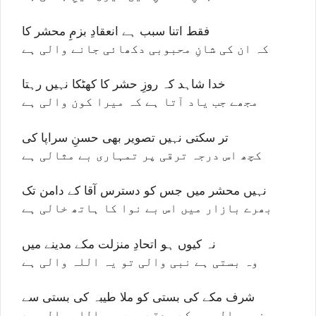
فقط اتنا سبب ہے انعقادِ بزمِ محشر کا
کہ ان کی شانِ محبوبی دکھائی جانے والی ہے
خدا شاہد کہ روزِ حشر کا کھٹکا نہیں رہتا
مجھے جب یاد آتا ہے کہ میرا کون والی ہے
تر سکتی نہیں تصویر بھی حسنِ سراپا کی
کچھ اس درجہ ترقی پر تمہاری بے مثالی ہے
نہیں محشر میں جس کو دسترس آقا کے دامن تک
بھرے بازار میں اس بے نوا کا ہاتھ خالی ہے
نہ کیوں ہو اتحادِ منزلت مکے مدینے میں
وہ بستی ہے نبی والی تو یہ اللہ والی ہے
شرف مکے کی بستی کو ملا طیبہ کی بستی سے
نبی والی ہی کے صدقے میں وہ اللہ والی ہے