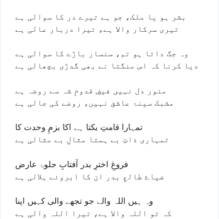
بشر ہو یا ملک، جو ہے تیرے در کا سوالی ہے
تیری سرکار والا ہے، تیرا دربار عالی ہے
وہ جگ داتا ہو تم، سنسار باڑے کا سوالی ہے
دیا کرنا کہ اس منگتا نے بھی گدڑی بچھالی ہے
منور دل نہیں فیضِ قدومِ شہ سے روضہ ہے
مشبک سینۂ عاشق نہیں، روضے کی جالی ہے
تمہارا قامتِ یکتا ہے اکا بزمِ وحدت کا
تمہاری ذاتِ بے ہمتا مثالِ بے مثالی ہے
فروغِ اخترِ بدر آفتابِ جلوۂ عارض
ضیاۓ طالعِ بدر ان کا ابروئے ہلالی ہے
وہ ہیں اللہ والے جو تجھے والی کہیں اپنا
کہ تو اللہ والا ہے، تیرا اللہ والی ہے