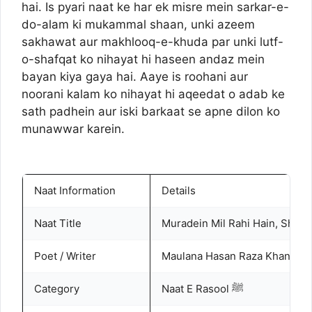
hai. Is pyari naat ke har ek misre mein sarkar-e-
do-alam ki mukammal shaan, unki azeem
sakhawat aur makhlooq-e-khuda par unki lutf-
o-shafqat ko nihayat hi haseen andaz mein
bayan kiya gaya hai. Aaye is roohani aur
noorani kalam ko nihayat hi aqeedat o adab ke
sath padhein aur iski barkaat se apne dilon ko
munawwar karein.
Naat Information
Details
Naat Title
Muradein Mil Rahi Hain, Shaad
Poet / Writer
Maulana Hasan Raza Khan
Category
Naat E Rasool ﷺ