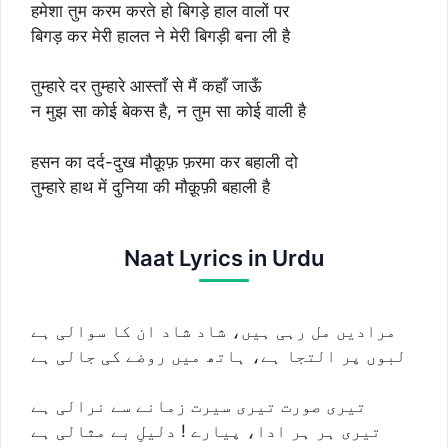
हमेशा तुम करम करते हो बिगड़े हाल वालों पर
बिगड़ कर मेरी हालत ने मेरी बिगड़ी बना ली है
तुम्हारे दर तुम्हारे आस्ताँ से मैं कहाँ जाऊँ
न मुझ सा कोई बेकस है, न तुम सा कोई वाली है
हसन का दर्द-दुख मौक़ूफ़ फ़रमा कर बहाली दो
तुम्हारे हाथ में दुनिया की मौक़ूफ़ी बहाली है
Naat Lyrics in Urdu
مرادیں مل رہی ہیں، شاد شاد ان کا سوالی ہے
لبوں پر التجا ہے، ہاتھ میں روضے کی جالی ہے
تیری صورت تیری سیرت زمانے سے نرالی ہے
تیری ہر ہر ادا، پیارے ! دلیلِ بے مثالی ہے