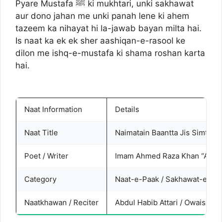
Pyare Mustafa ﷺ ki mukhtari, unki sakhawat
aur dono jahan me unki panah lene ki ahem
tazeem ka nihayat hi la-jawab bayan milta hai.
Is naat ka ek ek sher aashiqan-e-rasool ke
dilon me ishq-e-mustafa ki shama roshan karta
hai.
Naat Information
Details
Naat Title
Naimatain Baantta Jis Simt W
Poet / Writer
Imam Ahmed Raza Khan “Aala 
Category
Naat-e-Paak / Sakhawat-e-Mu
Naatkhawan / Reciter
Abdul Habib Attari / Owais Raz