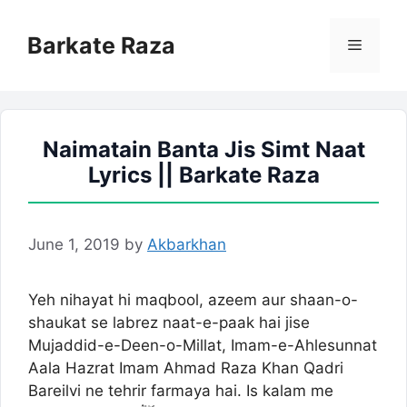
Skip
to
Barkate Raza
Menu
content
Naimatain Banta Jis Simt Naat
Lyrics || Barkate Raza
June 1, 2019
by
Akbarkhan
Yeh nihayat hi maqbool, azeem aur shaan-o-
shaukat se labrez naat-e-paak hai jise
Mujaddid-e-Deen-o-Millat, Imam-e-Ahlesunnat
Aala Hazrat Imam Ahmad Raza Khan Qadri
Bareilvi ne tehrir farmaya hai. Is kalam me