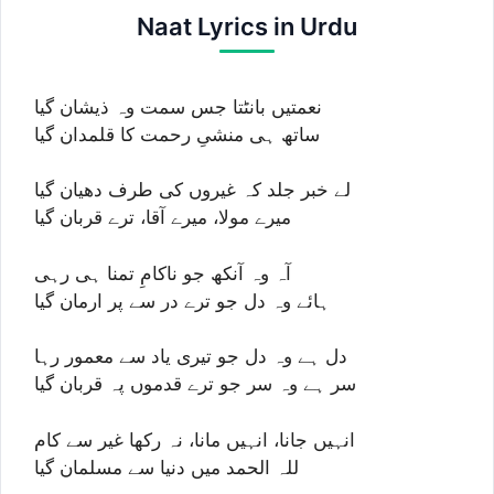
Naat Lyrics in Urdu
نعمتیں بانٹتا جس سمت وہ ذیشان گیا
ساتھ ہی منشیِ رحمت کا قلمدان گیا
لے خبر جلد کہ غیروں کی طرف دھیان گیا
میرے مولا، میرے آقا، ترے قربان گیا
آہ وہ آنکھ جو ناکامِ تمنا ہی رہی
ہائے وہ دل جو ترے در سے پر ارمان گیا
دل ہے وہ دل جو تیری یاد سے معمور رہا
سر ہے وہ سر جو ترے قدموں پہ قربان گیا
انہیں جانا، انہیں مانا، نہ رکھا غیر سے کام
للہ الحمد میں دنیا سے مسلمان گیا