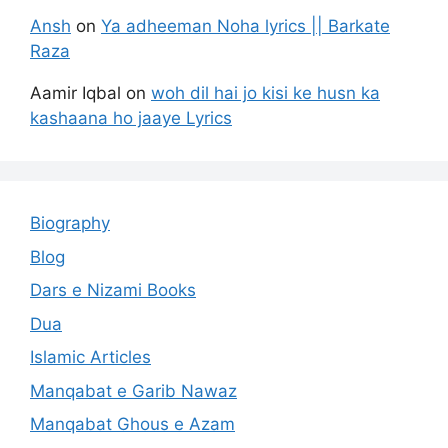
Ansh
on
Ya adheeman Noha lyrics || Barkate
Raza
Aamir Iqbal
on
woh dil hai jo kisi ke husn ka
kashaana ho jaaye Lyrics
Biography
Blog
Dars e Nizami Books
Dua
Islamic Articles
Manqabat e Garib Nawaz
Manqabat Ghous e Azam