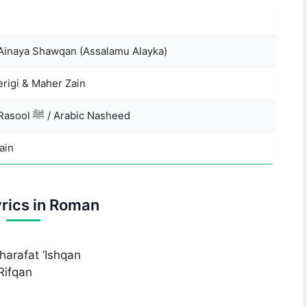
‘Ainaya Shawqan (Assalamu Alayka)
rigi & Maher Zain
Naat-e-Rasool ﷺ / Arabic Nasheed
ain
yrics in Roman
harafat ‘Ishqan
Rifqan