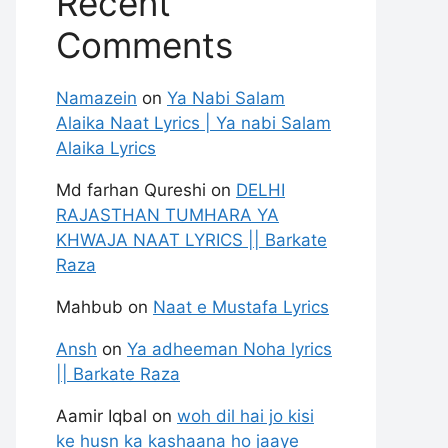
Recent
Comments
Namazein
on
Ya Nabi Salam
Alaika Naat Lyrics | Ya nabi Salam
Alaika Lyrics
Md farhan Qureshi
on
DELHI
RAJASTHAN TUMHARA YA
KHWAJA NAAT LYRICS || Barkate
Raza
Mahbub
on
Naat e Mustafa Lyrics
Ansh
on
Ya adheeman Noha lyrics
|| Barkate Raza
Aamir Iqbal
on
woh dil hai jo kisi
ke husn ka kashaana ho jaaye