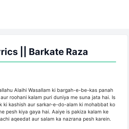
rics || Barkate Raza
llahu Alaihi Wasallam ki bargah-e-be-kas panah
aur roohani kalam puri duniya me suna jata hai. Is
 ki kashish aur sarkar-e-do-alam ki mohabbat ko
e pesh kiya gaya hai. Aaiye is pakiza kalam ke
sachi aqeedat aur salam ka nazrana pesh karein.