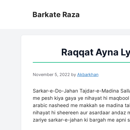
Skip
to
Barkate Raza
content
Raqqat Ayna Ly
November 5, 2022
by
Akbarkhan
Sarkar-e-Do-Jahan Tajdar-e-Madina Salla
me pesh kiya gaya ye nihayat hi maqbool 
arabic nasheed me makkah se madina tak
nihayat hi sheereen aur asardaar andaz m
zariye sarkar-e-jahan ki bargah me apni 