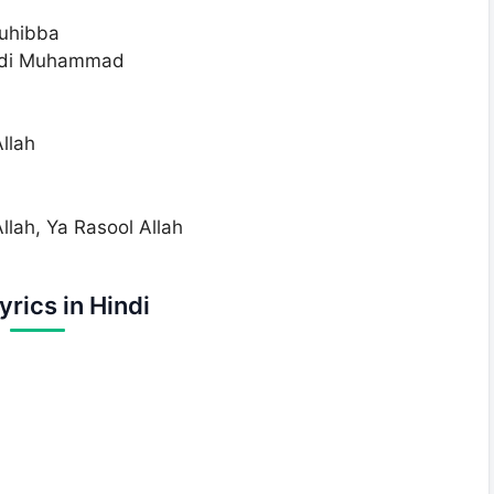
Muhibba
Hadi Muhammad
llah
lah, Ya Rasool Allah
yrics in Hindi