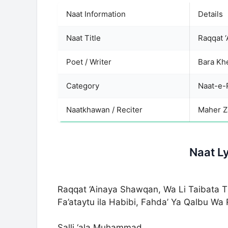
Naat Information
Details
Naat Title
Raqqat 
Poet / Writer
Bara Khe
Category
Naatkhawan / Reciter
Maher Z
Naat L
Raqqat ‘Ainaya Shawqan, Wa Li Taibata T
Fa’ataytu ila Habibi, Fahda’ Ya Qalbu Wa 
Salli ‘ala Muhammad