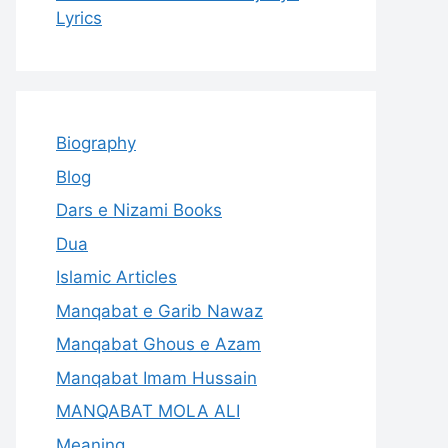
Lyrics
Biography
Blog
Dars e Nizami Books
Dua
Islamic Articles
Manqabat e Garib Nawaz
Manqabat Ghous e Azam
Manqabat Imam Hussain
MANQABAT MOLA ALI
Meaning