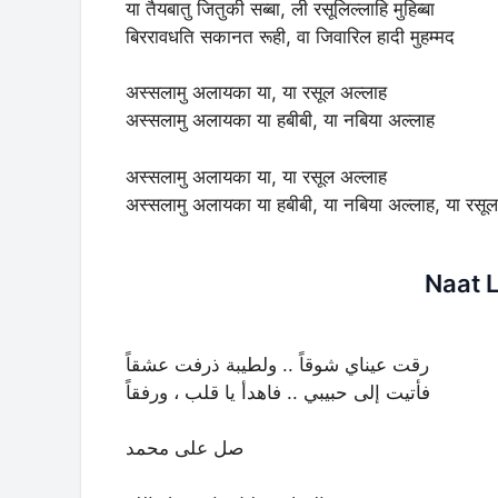
या तैयबातु जितुकी सब्बा, ली रसूलिल्लाहि मुहिब्बा
बिररावधति सकानत रूही, वा जिवारिल हादी मुहम्मद
अस्सलामु अलायका या, या रसूल अल्लाह
अस्सलामु अलायका या हबीबी, या नबिया अल्लाह
अस्सलामु अलायका या, या रसूल अल्लाह
अस्सलामु अलायका या हबीबी, या नबिया अल्लाह, या रसू
Naat L
رقت عيناي شوقاً .. ولطيبة ذرفت عشقاً
فأتيت إلى حبيبي .. فاهدأ يا قلب ، ورفقاً
صل على محمد