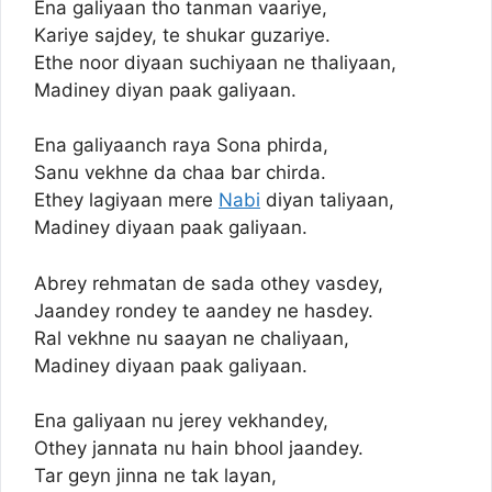
Ena galiyaan tho tanman vaariye,
Kariye sajdey, te shukar guzariye.
Ethe noor diyaan suchiyaan ne thaliyaan,
Madiney diyan paak galiyaan.
Ena galiyaanch raya Sona phirda,
Sanu vekhne da chaa bar chirda.
Ethey lagiyaan mere
Nabi
diyan taliyaan,
Madiney diyaan paak galiyaan.
Abrey rehmatan de sada othey vasdey,
Jaandey rondey te aandey ne hasdey.
Ral vekhne nu saayan ne chaliyaan,
Madiney diyaan paak galiyaan.
Ena galiyaan nu jerey vekhandey,
Othey jannata nu hain bhool jaandey.
Tar geyn jinna ne tak layan,