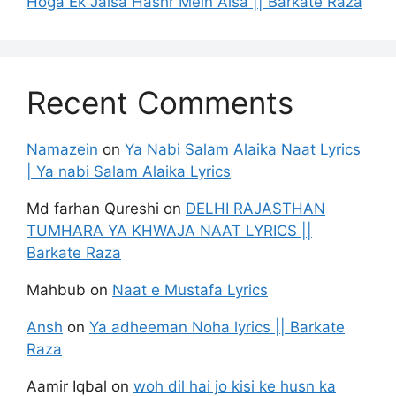
Hoga Ek Jalsa Hashr Mein Aisa || Barkate Raza
Recent Comments
Namazein
on
Ya Nabi Salam Alaika Naat Lyrics
| Ya nabi Salam Alaika Lyrics
Md farhan Qureshi
on
DELHI RAJASTHAN
TUMHARA YA KHWAJA NAAT LYRICS ||
Barkate Raza
Mahbub
on
Naat e Mustafa Lyrics
Ansh
on
Ya adheeman Noha lyrics || Barkate
Raza
Aamir Iqbal
on
woh dil hai jo kisi ke husn ka