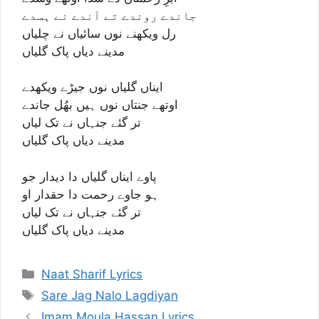
جاندے روندے تے آندے نے ہسدے
رل ویکھنے نوں سائیاں نے چلیاں
مدینے دیاں پاک گلیاں
ایناں گلیاں نوں جیڑے ویکھدے
اوتھے جنتاں نوں ہیں بھُل جاندے
تر گئے جنہاں نے تک لیاں
مدینے دیاں پاک گلیاں
پاوے ایناں گلیاں دا دیدار جو
ہو جاوے رحمت دا حقدار او
تر گئے جنہاں نے تک لیاں
مدینے دیاں پاک گلیاں
Categories
Naat Sharif Lyrics
Tags
Sare Jag Nalo Lagdiyan
Imam Moula Hassan Lyrics