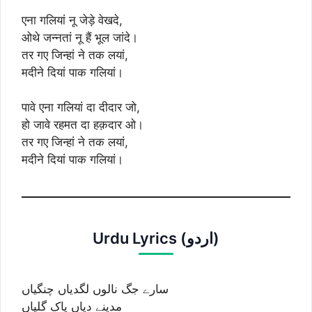
एना गलियां नू जेड़े वेखदे,
ओथे जन्नतां नू हैं भूल जांदे।
तर गए जिन्हां ने तक लयां,
मदीने दियां पाक गलियां।
पावे एना गलियां दा दीदार जो,
हो जावे रहमत दा हक़दार ओ।
तर गए जिन्हां ने तक लयां,
मदीने दियां पाक गलियां।
Urdu Lyrics (اردو)
سارے جگ نالوں لگدیاں چنگیاں
مدینے دیاں پاک گلیاں