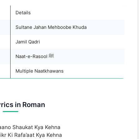
Details
Sultane Jahan Mehboobe Khuda
Jamil Qadri
Naat-e-Rasool ﷺ
Multiple Naatkhawans
yrics in Roman
aano Shaukat Kya Kehna
kr Ki Rafa’aat Kya Kehna