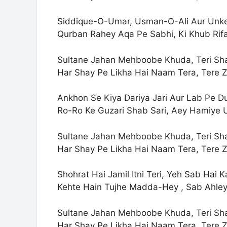
Siddique-O-Umar, Usman-O-Ali Aur Unk
Qurban Rahey Aqa Pe Sabhi, Ki Khub Rif
Sultane Jahan Mehboobe Khuda, Teri Sh
Har Shay Pe Likha Hai Naam Tera, Tere Zi
Ankhon Se Kiya Dariya Jari Aur Lab Pe Du
Ro-Ro Ke Guzari Shab Sari, Aey Hamiye
Sultane Jahan Mehboobe Khuda, Teri Sh
Har Shay Pe Likha Hai Naam Tera, Tere Zi
Shohrat Hai Jamil Itni Teri, Yeh Sab Hai 
Kehte Hain Tujhe Madda-Hey , Sab Ahle
Sultane Jahan Mehboobe Khuda, Teri Sh
Har Shay Pe Likha Hai Naam Tera, Tere Zi