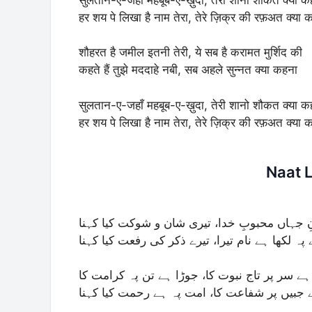
हर शय पे लिखा है नाम तेरा, तेरे ज़िक्र की रफ़अत क्या 
शौहरत है जमील इतनी तेरी, ये सब है करामत मुर्शिद की
कहते हैं तुझे मददाहे नबी, सब अहले सुन्नत क्या कहना
सुलतान-ए-जहाँ महबूब-ए-ख़ुदा, तेरी शानो शौकत क्या क
हर शय पे लिखा है नाम तेरा, तेरे ज़िक्र की रफ़अत क्या 
Naat L
 جہاں محبوبِ خدا، تیری شان و شوکت کیا کہنا
پہ لکھا ہے نام تیرا، تیرے ذکر کی رفعت کیا کہنا
ہے سر پر تاج نبوت کا، جوڑا ہے تن پہ کرامت کا
جبیں پر شفاعت کا، امت پہ ہے رحمت کیا کہنا