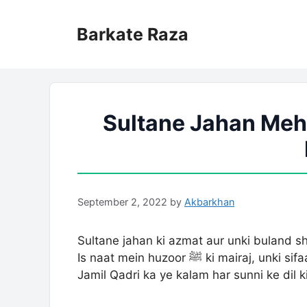
Skip
to
Barkate Raza
content
Sultane Jahan Meh
September 2, 2022
by
Akbarkhan
Sultane jahan ki azmat aur unki buland s
Is naat mein huzoor ﷺ ki ma
Jamil Qadri ka ye kalam har sunni ke dil k