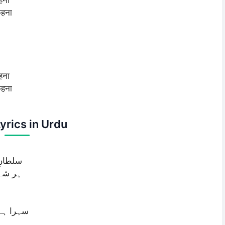
कहना
हना
कहना
yrics in Urdu
سلطانِ
ہر شے 
سہرا ہے 