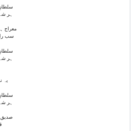
سلطانِ
ہر شے 
معراج ہ
سب رازِ
سلطانِ
ہر شے 
یہ ن
سلطانِ
ہر شے 
صدیق و
ق