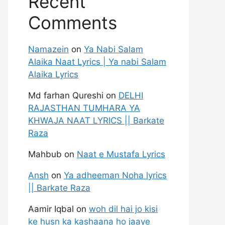
Recent
Comments
Namazein
on
Ya Nabi Salam
Alaika Naat Lyrics | Ya nabi Salam
Alaika Lyrics
Md farhan Qureshi
on
DELHI
RAJASTHAN TUMHARA YA
KHWAJA NAAT LYRICS || Barkate
Raza
Mahbub
on
Naat e Mustafa Lyrics
Ansh
on
Ya adheeman Noha lyrics
|| Barkate Raza
Aamir Iqbal
on
woh dil hai jo kisi
ke husn ka kashaana ho jaaye