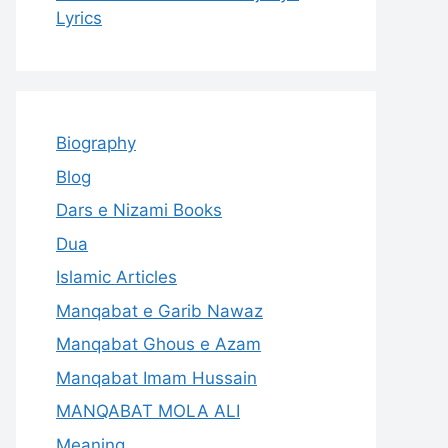
Lyrics
Biography
Blog
Dars e Nizami Books
Dua
Islamic Articles
Manqabat e Garib Nawaz
Manqabat Ghous e Azam
Manqabat Imam Hussain
MANQABAT MOLA ALI
Meaning