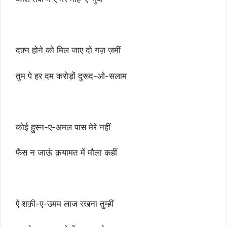
दफ़्न होने को मिल जाए दो गज़ ज़मीं
तुम पे हर दम करोड़ों दुरूद-ओ-सलाम
कोई हुस्न-ए-अमल पास मेरे नहीं
फँस न जाऊं क़यामत में मौला कहीं
ऐ शफ़ी-ए-उमम लाज रखना तुम्हीं