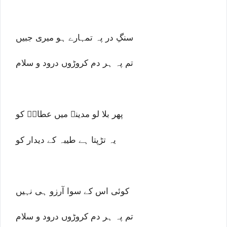
سنگِ در پہ تمہارے ہو میری جبیں
تم پہ ہر دم کروڑوں درود و سلام
پھر بلا لو مدینے میں عطارؔ کو
یہ تڑپتا ہے طیبہ کے دیدار کو
کوئی اس کے سوا آرزو ہی نہیں
تم پہ ہر دم کروڑوں درود و سلام