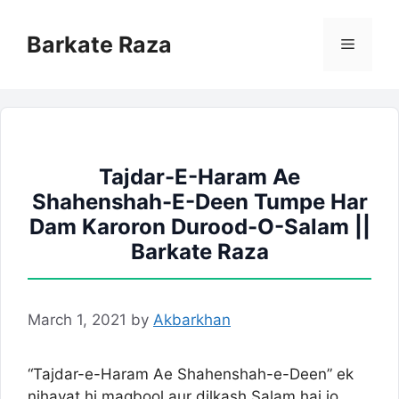
Skip
to
Barkate Raza
Menu
content
Tajdar-E-Haram Ae
Shahenshah-E-Deen Tumpe Har
Dam Karoron Durood-O-Salam ||
Barkate Raza
March 1, 2021
by
Akbarkhan
“Tajdar-e-Haram Ae Shahenshah-e-Deen” ek
nihayat hi maqbool aur dilkash Salam hai jo