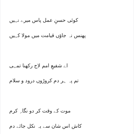
کوئی حسنِ عمل پاس میرے نہیں
پھنس نہ جاؤں قیامت میں مولا کہیں
اے شفیعِ امم لاج رکھنا تمہی
تم پہ ہر دم کروڑوں درود و سلام
موت کے وقت کر دو نگاہِ کرم
کاش اس شان سے یہ نکل جائے دم