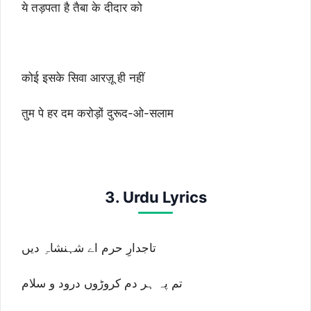
ये तड़पता है तैबा के दीदार को
कोई इसके सिवा आरज़ू ही नहीं
तुम पे हर दम करोड़ों दुरूद-ओ-सलाम
3. Urdu Lyrics
تاجدارِ حرم اے شہنشاہِ دیں
تم پہ ہر دم کروڑوں درود و سلام