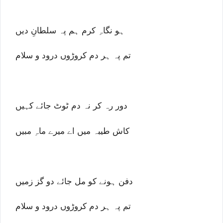
ہو نگاہِ کرم ہم پہ سلطانِ دیں
تم پہ ہر دم کروڑوں درود و سلام
دور رہ کر نہ دم ٹوٹ جائے کہیں
کاش طیبہ میں اے میرے ماہِ مبیں
دفن ہونے کو مل جائے دو گز زمیں
تم پہ ہر دم کروڑوں درود و سلام