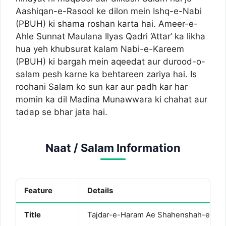
Aashiqan-e-Rasool ke dilon mein Ishq-e-Nabi
(PBUH) ki shama roshan karta hai. Ameer-e-
Ahle Sunnat Maulana Ilyas Qadri ‘Attar’ ka likha
hua yeh khubsurat kalam Nabi-e-Kareem
(PBUH) ki bargah mein aqeedat aur durood-o-
salam pesh karne ka behtareen zariya hai. Is
roohani Salam ko sun kar aur padh kar har
momin ka dil Madina Munawwara ki chahat aur
tadap se bhar jata hai.
Naat / Salam Information
Feature
Details
Title
Tajdar-e-Haram Ae Shahenshah-e-De