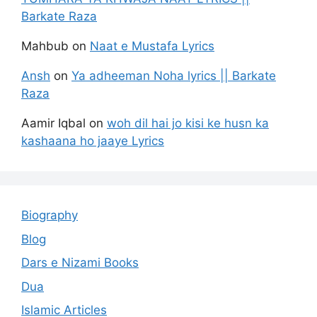
Barkate Raza
Mahbub
on
Naat e Mustafa Lyrics
Ansh
on
Ya adheeman Noha lyrics || Barkate
Raza
Aamir Iqbal
on
woh dil hai jo kisi ke husn ka
kashaana ho jaaye Lyrics
Biography
Blog
Dars e Nizami Books
Dua
Islamic Articles