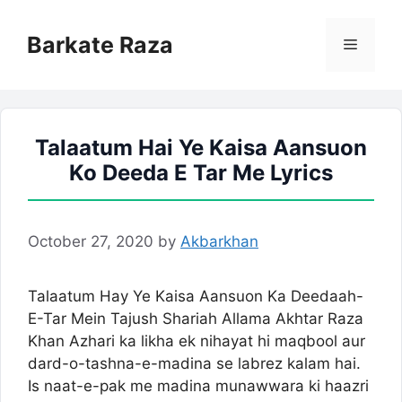
Skip
to
Barkate Raza
Menu
content
Talaatum Hai Ye Kaisa Aansuon
Ko Deeda E Tar Me Lyrics
October 27, 2020
by
Akbarkhan
Talaatum Hay Ye Kaisa Aansuon Ka Deedaah-
E-Tar Mein Tajush Shariah Allama Akhtar Raza
Khan Azhari ka likha ek nihayat hi maqbool aur
dard-o-tashna-e-madina se labrez kalam hai.
Is naat-e-pak me madina munawwara ki haazri