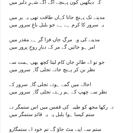
کہ دیکھیں کون پہنچے آگے آگے شہرِ دلبر میں
مدینے تک پہنچ جاتا کہاں طاقت تھی یہ پر میں
یہ سرور کا کرم ہے ہے جو بلبل باغِ سرور میں
مدینے کی وہ مرگِ جاں فزا گر ہے مقدر میں
امر ہو جائیں گے مر کے دیارِ روحِ پرور میں
جو تو اے طائرِ جاں کام لیتا کچھ بھی ہمت سے
نظر بن کر پہنچ جاتے تجلی گاہِ سرور میں
اجالے میں گمے ہوتے تجلی گاہِ سرور کے
نظر سے چھپ کے ہم رہتے تجلی گاہِ سرور میں
نہ رکھا مجھ کو طیبہ کی قفس میں اس ستمگر نے
ستم کیسا ہوا بلبل پہ یہ قائدِ ستمگر میں
ستم سے اپنے مٹ جاؤ گے تم خود اے ستمگارو