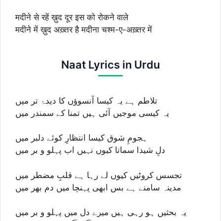
मदीने से रहें ख़ुद दूर इस को रोकने वाले
मदीने में ख़ुद अख़्तर है मदीना चश्म-ए-अख़्तर में
Naat Lyrics in Urdu
تلاطم ہے یہ کیسا آنسوؤں کا دیدۂ تر میں
یہ کیسی موجیں آئی ہیں تمنا کے سمندر میں
ہجومِ شوق کیسا انتظارِ کوئے دلبر میں
دلِ شیدا سماتا کیوں نہیں اب پہلو و بر میں
تجسس کروٹیں کیوں لے رہا ہے قلبِ مضطر میں
مدینہ سامنے ہے بس ابھی پہنچا میں دم بھر میں
یہ بحثیں ہو رہی ہیں میرے دل میں پہلو و بر میں