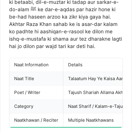
ki betaabi, dil-e-muztar ki tadap aur sarkar-e-
do-alam ﷺ ke dar-e-aqdas par hazir hone ki
be-had haseen arzoo ka zikr kiya gaya hai.
Akhtar Raza Khan sahab ke is asar-dar kalam
ko padhte hi aashiqan-e-rasool ke dilon me
ishq-e-mustafa ki shama aur tez dharakne lagti
hai jo dilon par wajd tari kar deti hai.
Naat Information
Details
Naat Title
Talaatum Hay Ye Kaisa Aansu
Poet / Writer
Tajush Shariah Allama Akhtar 
Category
Naat Sharif / Kalam-e-Tajush 
Naatkhawan / Reciter
Multiple Naatkhawans