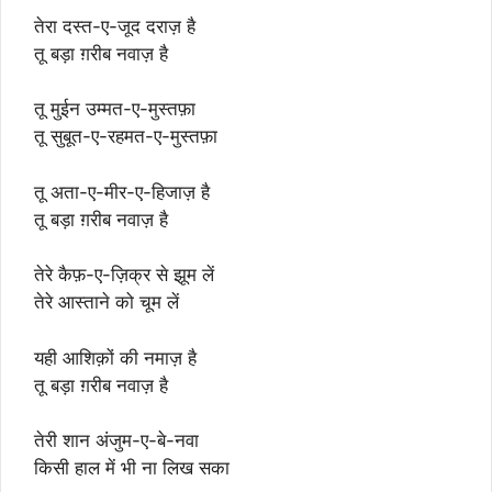
तेरा दस्त-ए-जूद दराज़ है
तू बड़ा ग़रीब नवाज़ है
तू मुईन उम्मत-ए-मुस्तफ़ा
तू सुबूत-ए-रहमत-ए-मुस्तफ़ा
तू अता-ए-मीर-ए-हिजाज़ है
तू बड़ा ग़रीब नवाज़ है
तेरे कैफ़-ए-ज़िक्र से झूम लें
तेरे आस्ताने को चूम लें
यही आशिक़ों की नमाज़ है
तू बड़ा ग़रीब नवाज़ है
तेरी शान अंजुम-ए-बे-नवा
किसी हाल में भी ना लिख सका