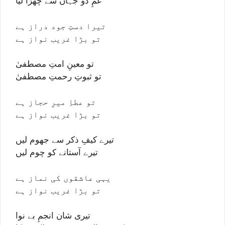
غمِ دو جہاں سے چھڑا لیا
تیرا دستِ جود دراز ہے
تو بڑا غریب نواز ہے
تو معینِ امتِ مصطفیٰ
تو ثبوتِ رحمتِ مصطفیٰ
تو عطاِ میرِ حجاز ہے
تو بڑا غریب نواز ہے
تیرے کیفِ ذکر سے جھوم لیں
تیرے آستانے کو چوم لیں
یہی عاشقوں کی نماز ہے
تو بڑا غریب نواز ہے
تیری شان انجمِ بے نوا