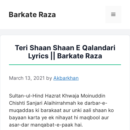
Skip
to
Barkate Raza
Menu
content
Teri Shaan Shaan E Qalandari
Lyrics || Barkate Raza
March 13, 2021
by
Akbarkhan
Sultan-ul-Hind Hazrat Khwaja Moinuddin
Chishti Sanjari Alaihirrahmah ke darbar-e-
muqaddas ki barakaat aur unki aali shaan ko
bayaan karta ye ek nihayat hi maqbool aur
asar-dar manqabat-e-paak hai.