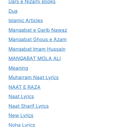
Dars e Nizami Books
Dua
Islamic Articles
Manqabat e Garib Nawaz
Manqabat Ghous e Azam
Manqabat Imam Hussain
MANQABAT MOLA ALI
Meaning
Muharram Naat Lyrics
NAAT E RAZA
Naat Lyrics
Naat Sharif Lyrics
New Lyrics
Noha Lyrics