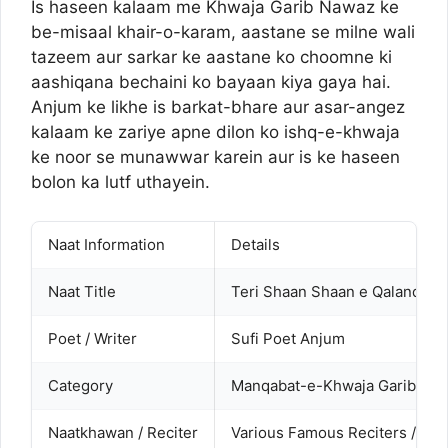
Is haseen kalaam me Khwaja Garib Nawaz ke
be-misaal khair-o-karam, aastane se milne wali
tazeem aur sarkar ke aastane ko choomne ki
aashiqana bechaini ko bayaan kiya gaya hai.
Anjum ke likhe is barkat-bhare aur asar-angez
kalaam ke zariye apne dilon ko ishq-e-khwaja
ke noor se munawwar karein aur is ke haseen
bolon ka lutf uthayein.
Naat Information
Details
Naat Title
Teri Shaan Shaan e Qalandari
Poet / Writer
Sufi Poet Anjum
Category
Manqabat-e-Khwaja Garib Na
Naatkhawan / Reciter
Various Famous Reciters / Qa