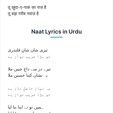
तू ख़ुदा-ए-पाक का राज़ है
तू बड़ा ग़रीब नवाज़ है
Naat Lyrics in Urdu
تیری شان شانِ قلندری
تو بڑا غریب نواز ہے
تیرے در سے داغِ جبیں ملا
یہ نشاں کتنا حسین ملا
یہ نیاز حاصلِ ناز ہے
تو بڑا غریب نواز ہے
ہمیں تو نے اپنا بنا لیا