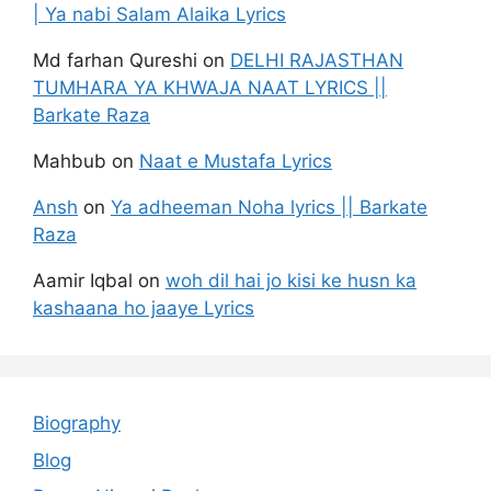
| Ya nabi Salam Alaika Lyrics
Md farhan Qureshi
on
DELHI RAJASTHAN
TUMHARA YA KHWAJA NAAT LYRICS ||
Barkate Raza
Mahbub
on
Naat e Mustafa Lyrics
Ansh
on
Ya adheeman Noha lyrics || Barkate
Raza
Aamir Iqbal
on
woh dil hai jo kisi ke husn ka
kashaana ho jaaye Lyrics
Biography
Blog