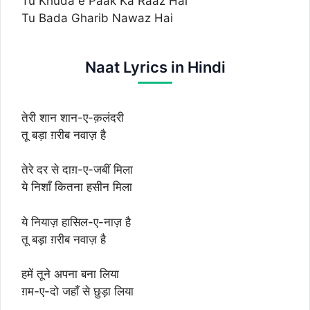
Tu Khuda e Paak Ka Raaz Hai
Tu Bada Gharib Nawaz Hai
Naat Lyrics in Hindi
तेरी शान शान-ए-क़लंदरी
तू बड़ा ग़रीब नवाज़ है
तेरे दर से दाग़-ए-जबीं मिला
ये निशाँ कितना हसीन मिला
ये नियाज़ हासिल-ए-नाज़ है
तू बड़ा ग़रीब नवाज़ है
हमें तूने अपना बना लिया
ग़म-ए-दो जहाँ से छुड़ा लिया