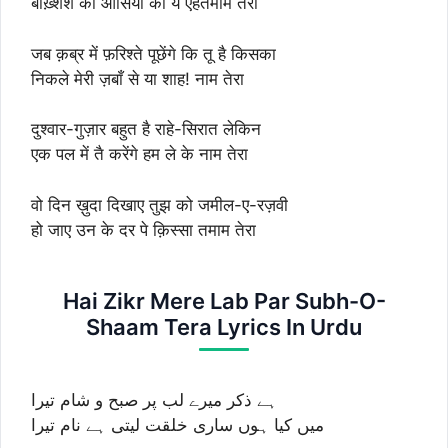
बख़्शिश को आसियों की ये एहतेमाम तेरा
जब क़ब्र में फ़रिश्ते पूछेंगे कि तू है किसका
निकले मेरी ज़बाँ से या शाह! नाम तेरा
दुश्वार-गुज़ार बहुत है राहे-सिरात लेकिन
एक पल में तै करेंगे हम ले के नाम तेरा
वो दिन ख़ुदा दिखाए तुझ को जमील-ए-रज़वी
हो जाए उन के दर पे क़िस्सा तमाम तेरा
Hai Zikr Mere Lab Par Subh-O-
Shaam Tera Lyrics In Urdu
ہے ذکر میرے لب پر صبح و شام تیرا
میں کیا ہوں ساری خلقت لیتی ہے نام تیرا