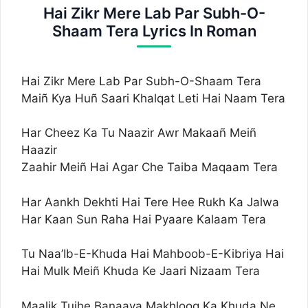
Hai Zikr Mere Lab Par Subh-O-
Shaam Tera Lyrics In Roman
Hai Zikr Mere Lab Par Subh-O-Shaam Tera
Maiñ Kya Huñ Saari Khalqat Leti Hai Naam Tera
Har Cheez Ka Tu Naazir Awr Makaañ Meiñ
Haazir
Zaahir Meiñ Hai Agar Che Taiba Maqaam Tera
Har Aankh Dekhti Hai Tere Hee Rukh Ka Jalwa
Har Kaan Sun Raha Hai Pyaare Kalaam Tera
Tu Naa’Ib-E-Khuda Hai Mahboob-E-Kibriya Hai
Hai Mulk Meiñ Khuda Ke Jaari Nizaam Tera
Maalik Tujhe Banaaya Makhlooq Ka Khuda Ne