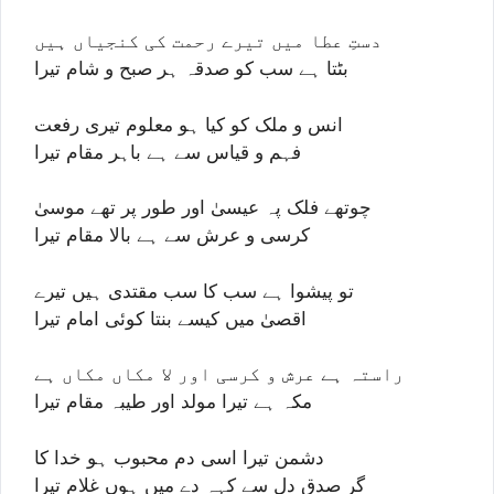
دستِ عطا میں تیرے رحمت کی کنجیاں ہیں
بٹتا ہے سب کو صدقہ ہر صبح و شام تیرا
انس و ملک کو کیا ہو معلوم تیری رفعت
فہم و قیاس سے ہے باہر مقام تیرا
چوتھے فلک پہ عیسیٰ اور طور پر تھے موسیٰ
کرسی و عرش سے ہے بالا مقام تیرا
تو پیشوا ہے سب کا سب مقتدی ہیں تیرے
اقصیٰ میں کیسے بنتا کوئی امام تیرا
راستہ ہے عرش و کرسی اور لا مکاں مکاں ہے
مکہ ہے تیرا مولد اور طیبہ مقام تیرا
دشمن تیرا اسی دم محبوب ہو خدا کا
گر صدقِ دل سے کہہ دے میں ہوں غلام تیرا