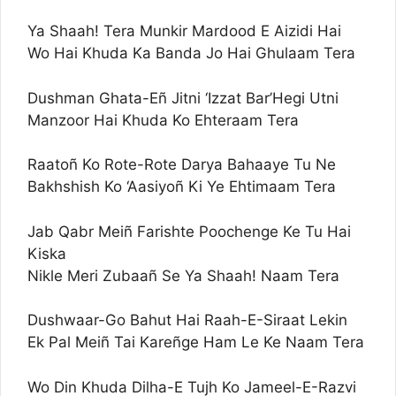
Ya Shaah! Tera Munkir Mardood E Aizidi Hai
Wo Hai Khuda Ka Banda Jo Hai Ghulaam Tera
Dushman Ghata-Eñ Jitni ‘Izzat Bar’Hegi Utni
Manzoor Hai Khuda Ko Ehteraam Tera
Raatoñ Ko Rote-Rote Darya Bahaaye Tu Ne
Bakhshish Ko ‘Aasiyoñ Ki Ye Ehtimaam Tera
Jab Qabr Meiñ Farishte Poochenge Ke Tu Hai
Kiska
Nikle Meri Zubaañ Se Ya Shaah! Naam Tera
Dushwaar-Go Bahut Hai Raah-E-Siraat Lekin
Ek Pal Meiñ Tai Kareñge Ham Le Ke Naam Tera
Wo Din Khuda Dilha-E Tujh Ko Jameel-E-Razvi