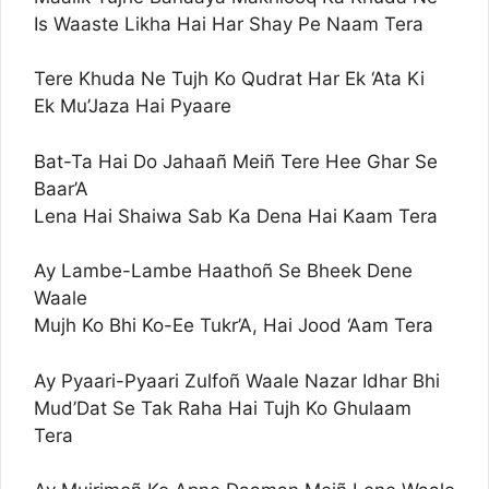
Is Waaste Likha Hai Har Shay Pe Naam Tera
Tere Khuda Ne Tujh Ko Qudrat Har Ek ‘Ata Ki
Ek Mu’Jaza Hai Pyaare
Bat-Ta Hai Do Jahaañ Meiñ Tere Hee Ghar Se
Baar’A
Lena Hai Shaiwa Sab Ka Dena Hai Kaam Tera
Ay Lambe-Lambe Haathoñ Se Bheek Dene
Waale
Mujh Ko Bhi Ko-Ee Tukr’A, Hai Jood ‘Aam Tera
Ay Pyaari-Pyaari Zulfoñ Waale Nazar Idhar Bhi
Mud’Dat Se Tak Raha Hai Tujh Ko Ghulaam
Tera