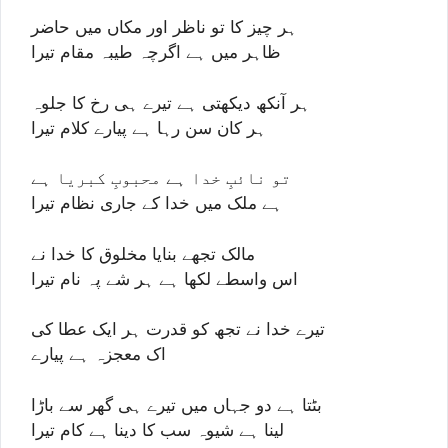
ہر چیز کا تو ناظر اور مکاں میں حاضر
ظاہر میں ہے اگرچہ طیبہ مقام تیرا
ہر آنکھ دیکھتی ہے تیرے ہی رخ کا جلوہ
ہر کان سن رہا ہے پیارے کلام تیرا
تو نائبِ خدا ہے محبوبِ کبریا ہے
ہے ملک میں خدا کے جاری نظام تیرا
مالک تجھے بنایا مخلوق کا خدا نے
اس واسطے لکھا ہے ہر شے پہ نام تیرا
تیرے خدا نے تجھ کو قدرت ہر ایک عطا کی
اک معجزہ ہے پیارے
بٹتا ہے دو جہاں میں تیرے ہی گھر سے باڑا
لینا ہے شیوہ سب کا دینا ہے کام تیرا