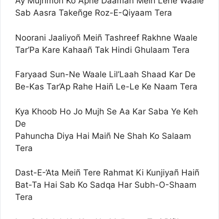
Ay Mujrimoñ Ko Apne Daaman Meiñ Lene Waale
Sab Aasra Takeñge Roz-E-Qiyaam Tera
Noorani Jaaliyoñ Meiñ Tashreef Rakhne Waale
Tar’Pa Kare Kahaañ Tak Hindi Ghulaam Tera
Faryaad Sun-Ne Waale Lil’Laah Shaad Kar De
Be-Kas Tar’Ap Rahe Haiñ Le-Le Ke Naam Tera
Kya Khoob Ho Jo Mujh Se Aa Kar Saba Ye Keh
De
Pahuncha Diya Hai Maiñ Ne Shah Ko Salaam
Tera
Dast-E-‘Ata Meiñ Tere Rahmat Ki Kunjiyañ Haiñ
Bat-Ta Hai Sab Ko Sadqa Har Subh-O-Shaam
Tera