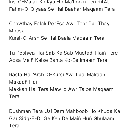
Ins-O-Malak Ko Kya Ho Ma’Loom Teri Rif’At
Fahm-O-Qiyaas Se Hai Baahar Maqaam Tera
Chowthay Falak Pe ‘Esa Awr Toor Par Thay
Moosa
Kursi-O-‘Arsh Se Hai Baala Maqaam Tera
Tu Peshwa Hai Sab Ka Sab Muqtadi Haiñ Tere
Aqsa Meiñ Kaise Banta Ko-Ee Imaam Tera
Rasta Hai ‘Arsh-O-Kursi Awr Laa-Makaañ
Makaañ Hai
Makkah Hai Tera Mawlid Awr Taiba Maqaam
Tera
Dushman Tera Usi Dam Mahboob Ho Khuda Ka
Gar Sidq-E-Dil Se Keh De Maiñ Huñ Ghulaam
Tera