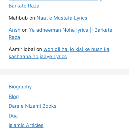
Barkate Raza
Mahbub
on
Naat e Mustafa Lyrics
Ansh
on
Ya adheeman Noha lyrics || Barkate
Raza
Aamir Iqbal
on
woh dil hai jo kisi ke husn ka
kashaana ho jaaye Lyrics
Biography
Blog
Dars e Nizami Books
Dua
Islamic Articles