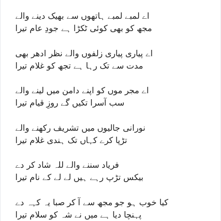
اے لمبے لمبے ہاتھوں سے بھیک دینے والے
مجھ کو بھی کوئی ٹکڑا ہے جودِ عام تیرا
اے پیاری پیاری زلفوں والے نظر ادھر بھی
مدت سے تک رہا ہے تجھ کو غلام تیرا
اے مجر موں کو اپنے دامن میں لینے والے
سب آسرا تکیں گے روزِ قیام تیرا
نورانی جالیوں میں تشریف رکھنے والے
تڑپا کرے کہاں تک ہندی غلام تیرا
فریاد سننے والے للہ شاد کر دے
بیکس تڑپ رہے ہیں لے لے کے نام تیرا
کیا خوب ہو جو مجھ سے آ کر صبا یہ کہہ دے
پہنچا دیا ہے میں نے شہ کو سلام تیرا