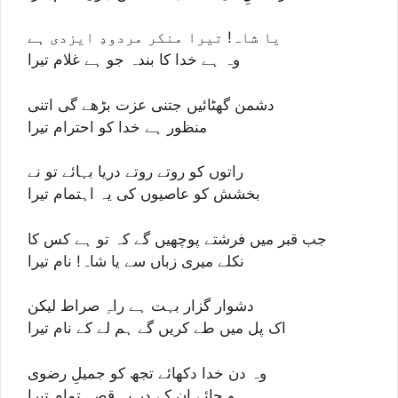
یا شاہ! تیرا منکر مردودِ ایزدی ہے
وہ ہے خدا کا بندہ جو ہے غلام تیرا
دشمن گھٹائیں جتنی عزت بڑھے گی اتنی
منظور ہے خدا کو احترام تیرا
راتوں کو روتے روتے دریا بہائے تو نے
بخشش کو عاصیوں کی یہ اہتمام تیرا
جب قبر میں فرشتے پوچھیں گے کہ تو ہے کس کا
نکلے میری زباں سے یا شاہ! نام تیرا
دشوار گزار بہت ہے راہِ صراط لیکن
اک پل میں طے کریں گے ہم لے کے نام تیرا
وہ دن خدا دکھائے تجھ کو جمیلِ رضوی
ہو جائے ان کے در پہ قصہ تمام تیرا