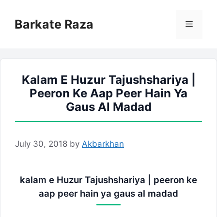
Skip
to
Barkate Raza
Menu
content
Kalam E Huzur Tajushshariya |
Peeron Ke Aap Peer Hain Ya
Gaus Al Madad
July 30, 2018
by
Akbarkhan
kalam e Huzur Tajushshariya | peeron ke
aap peer hain ya gaus al madad