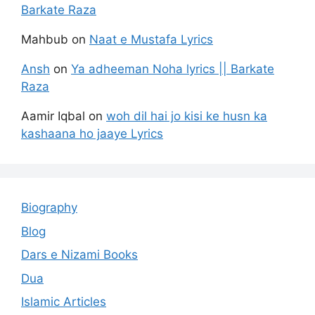
Barkate Raza
Mahbub
on
Naat e Mustafa Lyrics
Ansh
on
Ya adheeman Noha lyrics || Barkate
Raza
Aamir Iqbal
on
woh dil hai jo kisi ke husn ka
kashaana ho jaaye Lyrics
Biography
Blog
Dars e Nizami Books
Dua
Islamic Articles