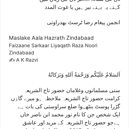
کہتے یہ بہتے نیر ہیں یا غوث المدد
انجمن پیغام رضا ٹرسٹ بھدراوتی
Maslake Aala Hazrath Zindabaad
Faizaane Sarkaar Liyaqath Raza Noori
Zindabaad
✍ A K Razvi
سنی مسلمانوں وغلامان حضور تاج الشریعہ
کرامت حضور تاج الشریعہ ملاحظہ ہو میرے گاٶں
گڑرا پوسٹ بنٹھہوا ضلع سراوستی کی بات ہے
ایک شخص جن کا نام نور محمد ابن ناصر خاں
ہےجو حضور تاج الشریعہ کے مرید اور عاشق