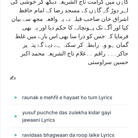
گاٶں میں کرامت تاج الشریعہ دیکھ کر خوشی کی
لہر دوڑ گٸ گاٶں کے مسجد رضا کے امام حافظ
اشراق خان صاحب قبلہ نے یہ واقعہ مجھ سے بیان
کیا اور آگے تک پہونچانے کا حکم دیا اور یہ بھی
فرمایا کہ جس کو ذرا سا بھی اس بارے میں غلط
گمان ہو وہ رابطہ کر سکتہ ہے دیۓ گۓ پتہ پر
جاکر۔۔۔ راقم ۔۔غلام تاج الشریعہ محمد اکبر
حسین سراوستی
✍
raunak e mehfil e hayaat ho tum Lyrics
yusuf puchche das zulekha kidar gayi
jawaani Lyrics
ravidaas bhagwaan da roop laike Lyrics