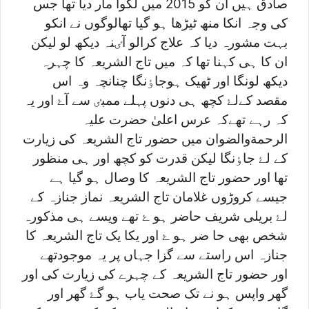
صادق ہیں ان کو 2015 میں لکوا مار دیا تھا جس
کی وجہ انکا منھ ٹیڑھا ہو گیا تھالوگوں نے انکو
بہت مشورہ دیا کہ علاج کرالو آٸنہ دیکھ لو لیکن
ان کا ہی کہنا تھا کہ میں تاج الشریعہ کا چہرہ
دیکھ لونگا اور ٹھیک ہوجاٶنگا چنانچہ وہ اس
مقصد کےلۓ کچھ ہی دنوں پہلے ممبٸ سے آۓ اور یہ
کہ رہے تھےکہ عرس اعلیٰ حضرت علیہ
الرحمةوالضوان میں حضور تاج الشریعہ کی زیارت
کے لۓ جاٶنگا لیکن قدرت کو کچھ اور ہی منظور
تھا اور حضور تاج الشریعہ کا وصال ہو گیا ہے
جیسے کروڑوں غلامان تاج الشریعہ نماز جنازہ کے
لۓ بریلی شریف حاضر ہو ۓ تھے ویسے ہی مذکورہ
شخص بھی حا ضر ہو ۓ اور یکا یک تاج الشریعہ کا
جنازہ اس راستے سے گزا جہاں پر یہ موجودتھے
اور حضور تاج الشریعہ کے چہرے کی زیارت کی اور
گھر واپس ہو نے تک صحت یاب ہو گۓ گھر اور