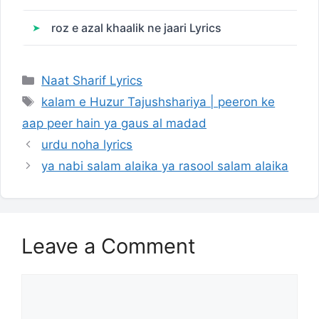
roz e azal khaalik ne jaari Lyrics
Categories
Naat Sharif Lyrics
Tags
kalam e Huzur Tajushshariya | peeron ke
aap peer hain ya gaus al madad
urdu noha lyrics
ya nabi salam alaika ya rasool salam alaika
Leave a Comment
Comment