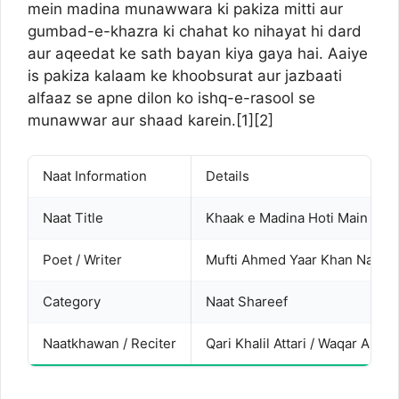
mein madina munawwara ki pakiza mitti aur
gumbad-e-khazra ki chahat ko nihayat hi dard
aur aqeedat ke sath bayan kiya gaya hai. Aaiye
is pakiza kalaam ke khoobsurat aur jazbaati
alfaaz se apne dilon ko ishq-e-rasool se
munawwar aur shaad karein.[
1
][
2
]
Naat Information
Details
Naat Title
Khaak e Madina Hoti Main Kha
Poet / Writer
Mufti Ahmed Yaar Khan Naimi (
Category
Naat Shareef
Naatkhawan / Reciter
Qari Khalil Attari / Waqar Ahme