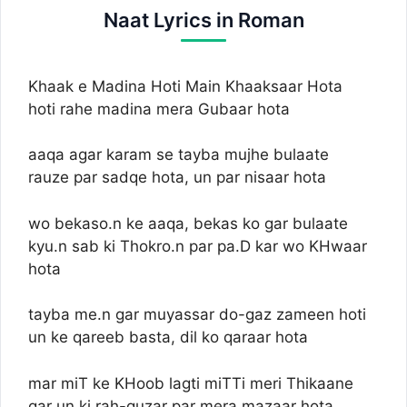
Naat Lyrics in Roman
Khaak e Madina Hoti Main Khaaksaar Hota
hoti rahe madina mera Gubaar hota
aaqa agar karam se tayba mujhe bulaate
rauze par sadqe hota, un par nisaar hota
wo bekaso.n ke aaqa, bekas ko gar bulaate
kyu.n sab ki Thokro.n par pa.D kar wo KHwaar
hota
tayba me.n gar muyassar do-gaz zameen hoti
un ke qareeb basta, dil ko qaraar hota
mar miT ke KHoob lagti miTTi meri Thikaane
gar un ki rah-guzar par mera mazaar hota