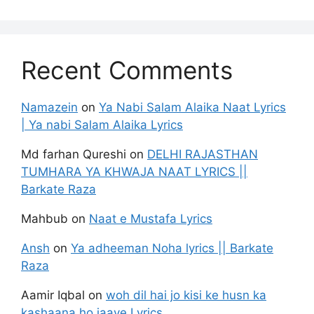
Recent Comments
Namazein
on
Ya Nabi Salam Alaika Naat Lyrics
| Ya nabi Salam Alaika Lyrics
Md farhan Qureshi
on
DELHI RAJASTHAN
TUMHARA YA KHWAJA NAAT LYRICS ||
Barkate Raza
Mahbub
on
Naat e Mustafa Lyrics
Ansh
on
Ya adheeman Noha lyrics || Barkate
Raza
Aamir Iqbal
on
woh dil hai jo kisi ke husn ka
kashaana ho jaaye Lyrics