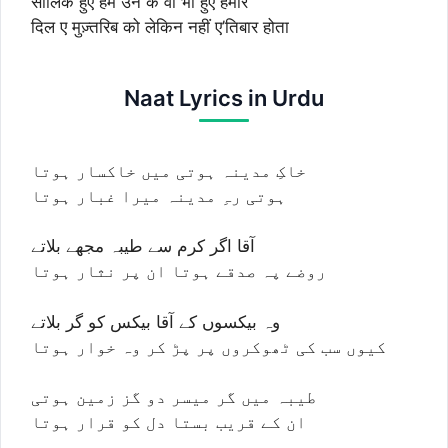
सालिक हुए हम उन के वो भी हुए हमारे
दिल ए मुज़्तरिब को लेकिन नहीं ए’तिबार होता
Naat Lyrics in Urdu
خاکِ مدینہ ہوتی میں خاکسار ہوتا
ہوتی رہِ مدینہ میرا غبار ہوتا
آقا اگر کرم سے طیبہ مجھے بلاتے
روضے پہ صدقے ہوتا ان پر نثار ہوتا
وہ بیکسوں کے آقا بیکس کو گر بلاتے
کیوں سب کی ٹھوکروں پر پڑ کر وہ خوار ہوتا
طیبہ میں گر میسر دو گز زمین ہوتی
ان کے قریب بستا دل کو قرار ہوتا