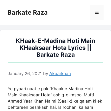
Skip
to
Barkate Raza
Menu
content
KHaak-E-Madina Hoti Main
KHaaksaar Hota Lyrics ||
Barkate Raza
January 26, 2021
by
Akbarkhan
Ye pyaari naat e pak “Khaak e Madina Hoti
Main Khaaksaar Hota” ashiq-e-rasool Mufti
Ahmed Yaar Khan Naimi (Saalik) ke qalam ki ek
behtareen peshkash hai. Is roohani kalaam