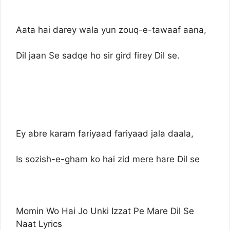
Aata hai darey wala yun zouq-e-tawaaf aana,
Dil jaan Se sadqe ho sir gird firey Dil se.
Ey abre karam fariyaad fariyaad jala daala,
Is sozish-e-gham ko hai zid mere hare Dil se
Momin Wo Hai Jo Unki Izzat Pe Mare Dil Se
Naat Lyrics