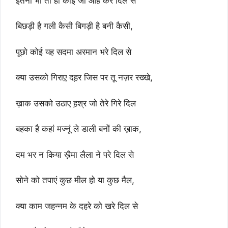
इतना भी तो हो कोई जो आह करे दिल से
बिछड़ी है गली कैसी बिगड़ी है बनी कैसी,
पूछो कोई यह सदमा अरमान भरे दिल से
क्या उसको गिराए़ दह़र जिस पर तू नज़र रख्खे,
ख़ाक उसको उठाए ह़श्र जो तेरे गिरे दिल
बहका है कहां मज्नूं ले डाली बनों की ख़ाक,
दम भर न किया ख़ैमा लैला ने परे दिल से
सोने को तपाएं कुछ मील हो या कुछ मैल,
क्या काम जहन्नम के दहरे को खरे दिल से