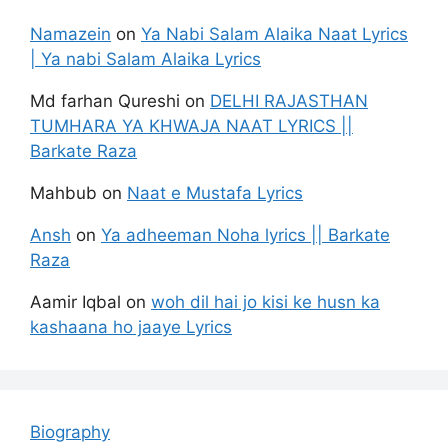
Namazein
on
Ya Nabi Salam Alaika Naat Lyrics
| Ya nabi Salam Alaika Lyrics
Md farhan Qureshi
on
DELHI RAJASTHAN
TUMHARA YA KHWAJA NAAT LYRICS ||
Barkate Raza
Mahbub
on
Naat e Mustafa Lyrics
Ansh
on
Ya adheeman Noha lyrics || Barkate
Raza
Aamir Iqbal
on
woh dil hai jo kisi ke husn ka
kashaana ho jaaye Lyrics
Biography