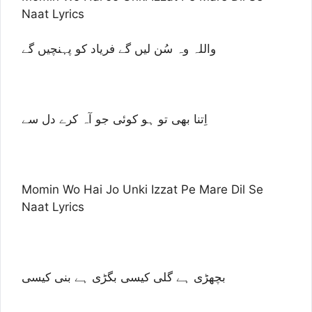
Naat Lyrics
واللہ وہ سُن لیں گے فریاد کو پہنچیں گے
اِتنا بھی تو ہو کوئی جو آہ کرے دل سے
Momin Wo Hai Jo Unki Izzat Pe Mare Dil Se
Naat Lyrics
بچھڑی ہے گلی کیسی بگڑی ہے بنی کیسی