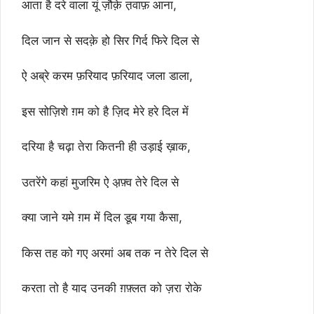
आता है दरे वाला यूं ज़ौक़े त़वाफ़ आना,
दिल जान से सदक़े हो सिर गिर्द फिरे दिल से
ऐ अब्रे करम फ़रियाद फ़रियाद जला डाला,
इस सोज़िशे ग़म को है ज़िद मेरे हरे दिल में
दरिया है चढ़ा तेरा कितनी ही उड़ाई ख़ाक,
उतरेंगे कहां मुजरिम ऐ अ़फ़्व तेरे दिल से
क्या जाने यमे ग़म में दिल डूब गया कैसा,
किस तह को गए अरमां अब तक न तेरे दिल से
करता तो है याद उनकी ग़फ़्लत को ज़रा रोके