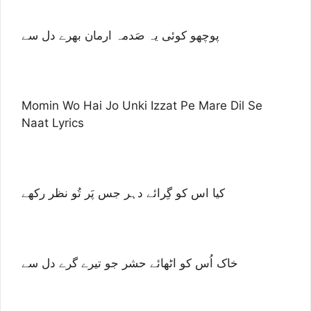
پوچھو کوئی یہ صَدمہ ارمان بھرے دل سے
Momin Wo Hai Jo Unki Izzat Pe Mare Dil Se
Naat Lyrics
کیا اس کو گِرائے دہر جس پَر تُو نظر رکھے
خاک اُس کو اٹھائے حشر جو تیرے گرے دل سے