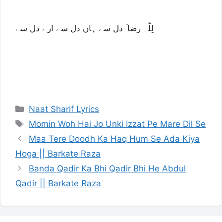
لِلّٰہ رضا ؔ دل سے ہاں دل سے ارے دل سے
Categories
Naat Sharif Lyrics
Tags
Momin Woh Hai Jo Unki Izzat Pe Mare Dil Se
Maa Tere Doodh Ka Haq Hum Se Ada Kiya
Hoga || Barkate Raza
Banda Qadir Ka Bhi Qadir Bhi He Abdul
Qadir || Barkate Raza