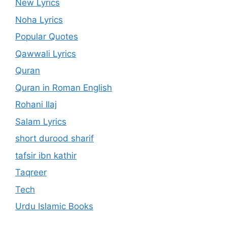
New Lyrics
Noha Lyrics
Popular Quotes
Qawwali Lyrics
Quran
Quran in Roman English
Rohani Ilaj
Salam Lyrics
short durood sharif
tafsir ibn kathir
Taqreer
Tech
Urdu Islamic Books