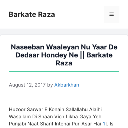
Skip
to
Barkate Raza
Menu
content
Naseeban Waaleyan Nu Yaar De
Dedaar Hondey Ne || Barkate
Raza
August 12, 2017
by
Akbarkhan
Huzoor Sarwar E Konain Sallallahu Alaihi
Wasallam Di Shaan Vich Likha Gaya Yeh
Punjabi Naat Sharif Intehai Pur-Asar Hai[
1
]. Is