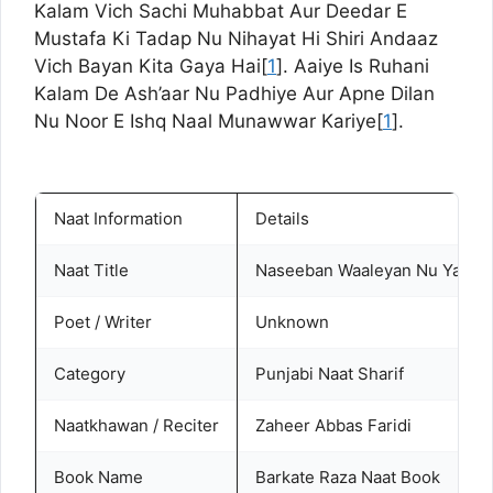
Kalam Vich Sachi Muhabbat Aur Deedar E
Mustafa Ki Tadap Nu Nihayat Hi Shiri Andaaz
Vich Bayan Kita Gaya Hai[
1
]. Aaiye Is Ruhani
Kalam De Ash’aar Nu Padhiye Aur Apne Dilan
Nu Noor E Ishq Naal Munawwar Kariye[
1
].
Naat Information
Details
Naat Title
Naseeban Waaleyan Nu Yaar 
Poet / Writer
Unknown
Category
Punjabi Naat Sharif
Naatkhawan / Reciter
Zaheer Abbas Faridi
Book Name
Barkate Raza Naat Book