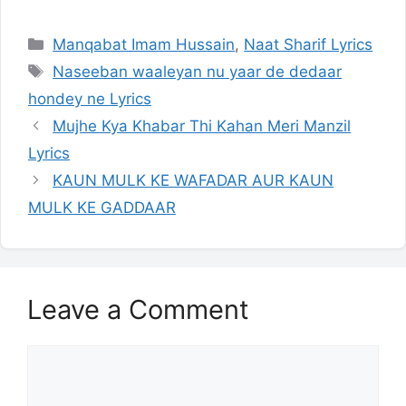
Categories
Manqabat Imam Hussain
,
Naat Sharif Lyrics
Tags
Naseeban waaleyan nu yaar de dedaar
hondey ne Lyrics
Mujhe Kya Khabar Thi Kahan Meri Manzil
Lyrics
KAUN MULK KE WAFADAR AUR KAUN
MULK KE GADDAAR
Leave a Comment
Comment