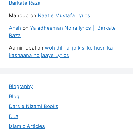
Barkate Raza
Mahbub
on
Naat e Mustafa Lyrics
Ansh
on
Ya adheeman Noha lyrics || Barkate
Raza
Aamir Iqbal
on
woh dil hai jo kisi ke husn ka
kashaana ho jaaye Lyrics
Biography
Blog
Dars e Nizami Books
Dua
Islamic Articles