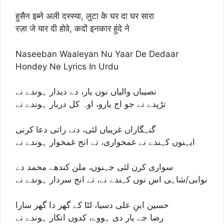
हुसैन इब्ने अली दस्स्या, लुटा के घर दा घर सारा
रज़ा जे यार दी होवे, कदों इनकार हुंदे ने
Naseeban Waaleyan Nu Yaar De Dedaar
Hondey Ne Lyrics In Urdu
نصیباں والیاں نوں یار، دے دیدار ہوندے نے
تڑپدے نے جو اج یارو، اوہ کل دربار ہوندے نے
گنہگاراں غریباں لئی، دنے راتی دعا کرنی
ایہنوں کہندے نے غمخواری، تے انج غمخوار ہوندے نے
سواری کرن لئی جہنوں، ملن کندھے محمد دے
نوابی/شاہی اس نوں کہندے نے، تے انج سردار ہوندے نے
حسین ابنِ علی دسیا، لٹا کے گھر دا گھر سارا
رضا جے یار دی ہووے، کدوں انکار ہوندے نے