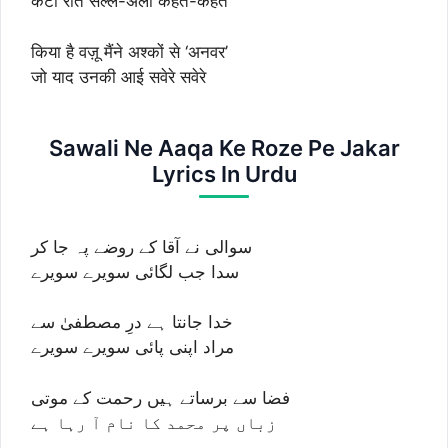
कटी रात सल्ले-अला कहते-कहते
किया है वज़ू मैंने अश्कों से ‘अनवर’
जो याद उनकी आई सवेरे सवेरे
Sawali Ne Aaqa Ke Roze Pe Jakar
Lyrics In Urdu
سوالی نے آقا کے روضے پہ جا کر
سدا جب لگائی سویرے سویرے
خدا جانتا ہے درِ مصطفیٰ سے
مراد اپنی پائی سویرے سویرے
فضا سے برساتے ہیں رحمت کے موتی
زباں پر محمد کا نام آ رہا ہے