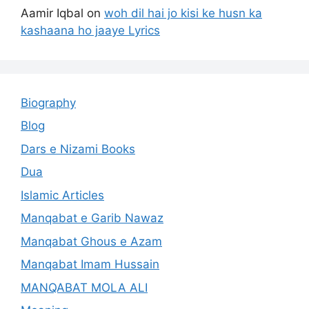
Aamir Iqbal
on
woh dil hai jo kisi ke husn ka
kashaana ho jaaye Lyrics
Biography
Blog
Dars e Nizami Books
Dua
Islamic Articles
Manqabat e Garib Nawaz
Manqabat Ghous e Azam
Manqabat Imam Hussain
MANQABAT MOLA ALI