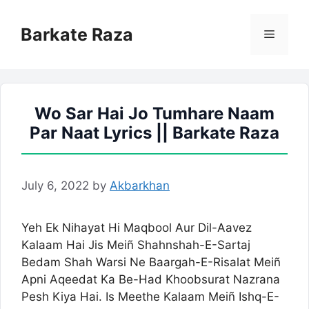
Skip
to
Barkate Raza
Menu
content
Wo Sar Hai Jo Tumhare Naam
Par Naat Lyrics || Barkate Raza
July 6, 2022
by
Akbarkhan
Yeh Ek Nihayat Hi Maqbool Aur Dil-Aavez
Kalaam Hai Jis Meiñ Shahnshah-E-Sartaj
Bedam Shah Warsi Ne Baargah-E-Risalat Meiñ
Apni Aqeedat Ka Be-Had Khoobsurat Nazrana
Pesh Kiya Hai. Is Meethe Kalaam Meiñ Ishq-E-