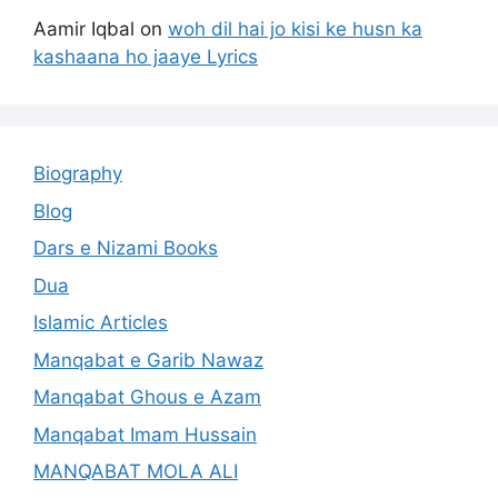
Aamir Iqbal
on
woh dil hai jo kisi ke husn ka
kashaana ho jaaye Lyrics
Biography
Blog
Dars e Nizami Books
Dua
Islamic Articles
Manqabat e Garib Nawaz
Manqabat Ghous e Azam
Manqabat Imam Hussain
MANQABAT MOLA ALI