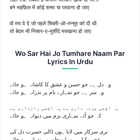
बने महफ़िल में कोई शम्मा या परवाना हो जाए
वो मय दे दे जो पहले शिब्ली-ओ-मन्सूर को दी थी
तो बेदम भी निसार-ए-मुर्शीदे मयखाना हो जाए
Wo Sar Hai Jo Tumhare Naam Par
Lyrics In Urdu
وہ دل ہے جو حسن و عشق کا کاشانہ ہو جائے
وہ سر ہے جو تمہارے نام پر نذرانہ ہو جائے
یہ اچھی پردہ داری ہے یہ اچھی رازداری ہے
کہ جو آئے تمہاری بزم میں دیوانہ ہو جائے
تری سرکار میں لایا ہوں ڈالی حسرت دل کی
عجب کیا ہے مرا منظور یہ نذرانہ ہو جائے